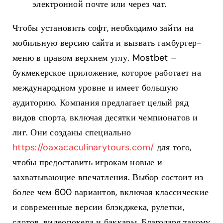
электронной почте или через чат.
Чтобы установить софт, необходимо зайти на
мобильную версию сайта и вызвать гамбургер-
меню в правом верхнем углу. Mostbet –
букмекерское приложение, которое работает на
международном уровне и имеет большую
аудиторию. Компания предлагает целый ряд
видов спорта, включая десятки чемпионатов и
лиг. Они созданы специально
https://oaxacaculinarytours.com/
для того,
чтобы предоставить игрокам новые и
захватывающие впечатления. Выбор состоит из
более чем 600 вариантов, включая классические
и современные версии блэкджека, рулетки,
слотов, видеопокера и баккары. Благодаря такому