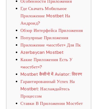
Особенности Приложения
Где Скачать Мобильное
Приложение Mostbet На
Андроид?
Обзор Интерфейса Приложения
Популрные Приложения
Приложение «мостбет» Для Пк
Azerbaycan Mostbet
Какие Приложения Есть У
«мостбет»?
Mostbet कैसीनो में Aviator: विवरण
Гарантированный Успех На
Mostbet: Наслаждайтесь
Процессом
Ставки В Приложении Мостбет