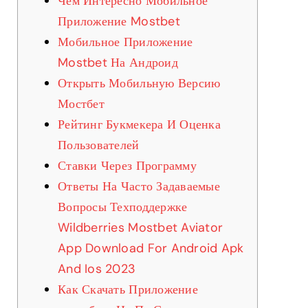
Чем Интересно Мобильное
Приложение Mostbet
Мобильное Приложение
Mostbet На Андроид
Открыть Мобильную Версию
Мостбет
Рейтинг Букмекера И Оценка
Пользователей
Ставки Через Программу
Ответы На Часто Задаваемые
Вопросы Техподдержке
Wildberries Mostbet Aviator
App Download For Android Apk
And Ios 2023
Как Скачать Приложение