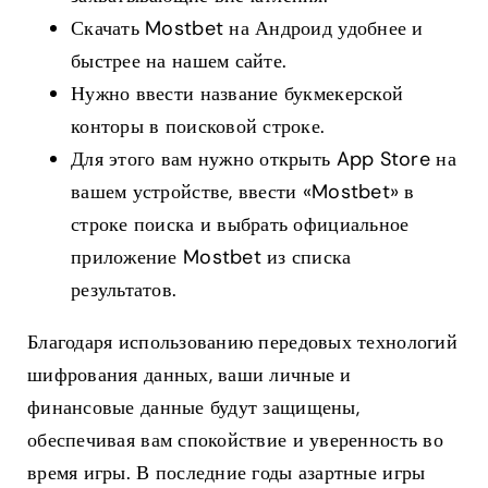
Скачать Mostbet на Андроид удобнее и
быстрее на нашем сайте.
Нужно ввести название букмекерской
конторы в поисковой строке.
Для этого вам нужно открыть App Store на
вашем устройстве, ввести «Mostbet» в
строке поиска и выбрать официальное
приложение Mostbet из списка
результатов.
Благодаря использованию передовых технологий
шифрования данных, ваши личные и
финансовые данные будут защищены,
обеспечивая вам спокойствие и уверенность во
время игры. В последние годы азартные игры