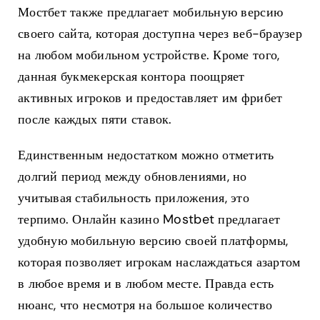
Мостбет также предлагает мобильную версию
своего сайта, которая доступна через веб-браузер
на любом мобильном устройстве. Кроме того,
данная букмекерская контора поощряет
активных игроков и предоставляет им фрибет
после каждых пяти ставок.
Единственным недостатком можно отметить
долгий период между обновлениями, но
учитывая стабильность приложения, это
терпимо. Онлайн казино Mostbet предлагает
удобную мобильную версию своей платформы,
которая позволяет игрокам наслаждаться азартом
в любое время и в любом месте. Правда есть
нюанс, что несмотря на большое количество