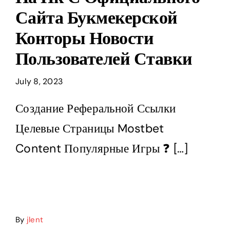
Services
Сайта Букмекерской
Конторы Новости
Careers
Пользователей Ставки
Contact us
July 8, 2023
Создание Реферальной Ссылки
Целевые Страницы Mostbet
Content Популярные Игры ❓ […]
By
jlent