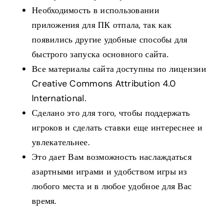
Необходимость в использовании
приложения для ПК отпала, так как
появились другие удобные способы для
быстрого запуска основного сайта.
Все материалы сайта доступны по лицензии
Creative Commons Attribution 4.0
International.
Сделано это для того, чтобы поддержать
игроков и сделать ставки еще интереснее и
увлекательнее.
Это дает Вам возможность наслаждаться
азартными играми и удобством игры из
любого места и в любое удобное для Вас
время.