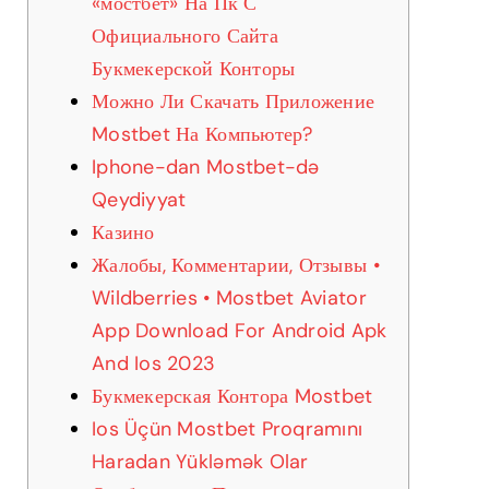
«мостбет» На Пк С
Официального Сайта
Букмекерской Конторы
Можно Ли Скачать Приложение
Mostbet На Компьютер?
Iphone-dan Mostbet-də
Qeydiyyat
Казино
Жалобы, Комментарии, Отзывы •
Wildberries • Mostbet Aviator
App Download For Android Apk
And Ios 2023
Букмекерская Контора Mostbet
Ios Üçün Mostbet Proqramını
Haradan Yükləmək Olar