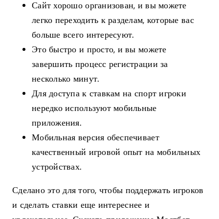
Сайт хорошо организован, и вы можете
легко переходить к разделам, которые вас
больше всего интересуют.
Это быстро и просто, и вы можете
завершить процесс регистрации за
несколько минут.
Для доступа к ставкам на спорт игроки
нередко используют мобильные
приложения.
Мобильная версия обеспечивает
качественный игровой опыт на мобильных
устройствах.
Сделано это для того, чтобы поддержать игроков
и сделать ставки еще интереснее и