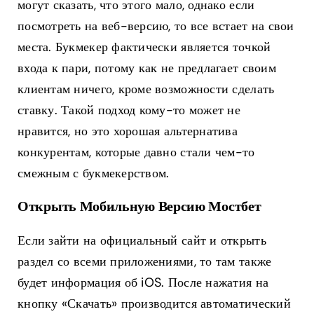
могут сказать, что этого мало, однако если
посмотреть на веб-версию, то все встает на свои
места. Букмекер фактически является точкой
входа к пари, потому как не предлагает своим
клиентам ничего, кроме возможности сделать
ставку. Такой подход кому-то может не
нравится, но это хорошая альтернатива
конкурентам, которые давно стали чем-то
смежным с букмекерством.
Открыть Мобильную Версию Мостбет
Если зайти на официальный сайт и открыть
раздел со всеми приложениями, то там также
будет информация об iOS. После нажатия на
кнопку «Скачать» производится автоматический