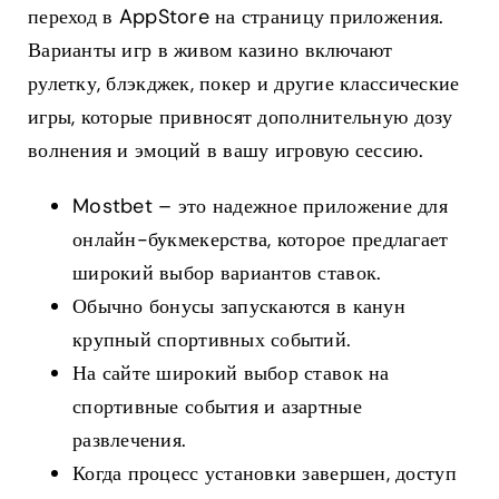
переход в AppStore на страницу приложения.
Варианты игр в живом казино включают
рулетку, блэкджек, покер и другие классические
игры, которые привносят дополнительную дозу
волнения и эмоций в вашу игровую сессию.
Mostbet – это надежное приложение для
онлайн-букмекерства, которое предлагает
широкий выбор вариантов ставок.
Обычно бонусы запускаются в канун
крупный спортивных событий.
На сайте широкий выбор ставок на
спортивные события и азартные
развлечения.
Когда процесс установки завершен, доступ