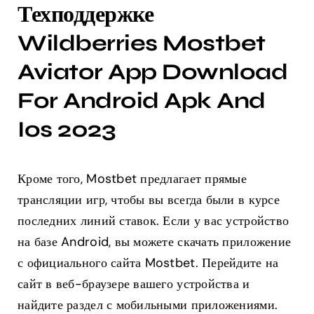
Техподдержке
Wildberries Mostbet
Aviator App Download
For Android Apk And
Ios 2023
Кроме того, Mostbet предлагает прямые
трансляции игр, чтобы вы всегда были в курсе
последних линий ставок. Если у вас устройство
на базе Android, вы можете скачать приложение
с официального сайта Mostbet. Перейдите на
сайт в веб-браузере вашего устройства и
найдите раздел с мобильными приложениями.