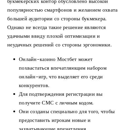
букмекерских контор обусловлено высокой
популярностью смартфонов и желанием охвата
большей аудитории со стороны букмекера.
Однако не всегда такие решение являются
удачными ввиду плохой оптимизации и
неудачных решений со стороны эргономики.
Онлайн-казино Мостбет может
похвастаться впечатляющим набором
онлайн-игр, что выделяет его среди
конкурентов.
Для подтверждения регистрации вы
получите СМС с личным кодом.
Они созданы специально для того, чтобы
предоставить игрокам новые и
захватывающие впечатления.