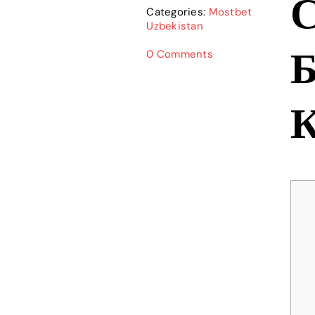
С
Categories:
Mostbet
Uzbekistan
Б
0 Comments
К