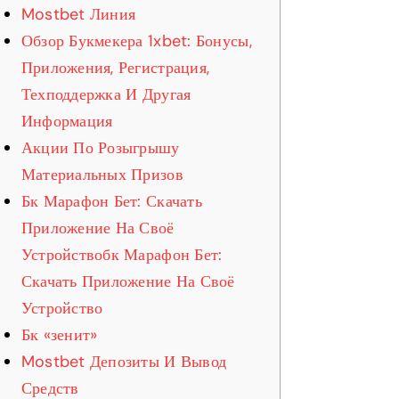
Mostbet Линия
Обзор Букмекера 1xbet: Бонусы,
Приложения, Регистрация,
Техподдержка И Другая
Информация
Акции По Розыгрышу
Материальных Призов
Бк Марафон Бет: Скачать
Приложение На Своё
Устройствобк Марафон Бет:
Скачать Приложение На Своё
Устройство
Бк «зенит»
Mostbet Депозиты И Вывод
Средств