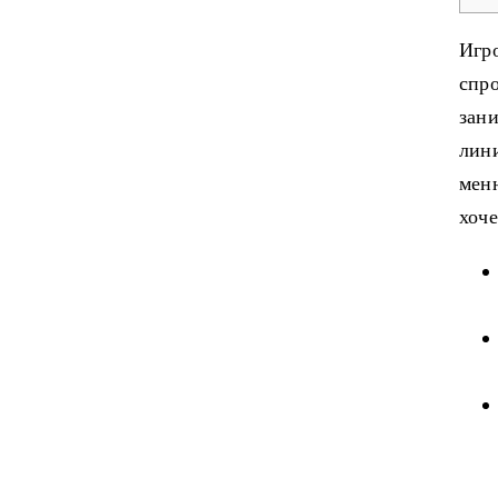
Игр
спро
зан
лини
меню
хоче