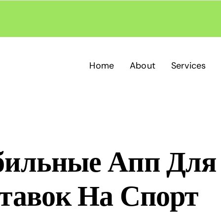
Home
About
Services
ильные Апп Для
тавок На Спорт