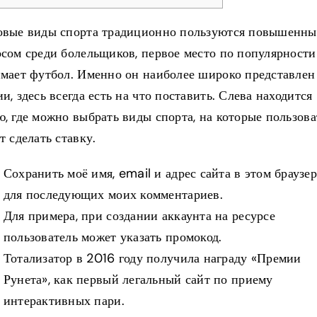
овые виды спорта традиционно пользуются повышенн
сом среди болельщиков, первое место по популярности
имает футбол. Именно он наиболее широко представлен
и, здесь всегда есть на что поставить. Слева находится
, где можно выбрать виды спорта, на которые пользова
т сделать ставку.
Сохранить моё имя, email и адрес сайта в этом браузер
для последующих моих комментариев.
Для примера, при создании аккаунта на ресурсе
пользователь может указать промокод.
Тотализатор в 2016 году получила награду «Премии
Рунета», как первый легальный сайт по приему
интерактивных пари.