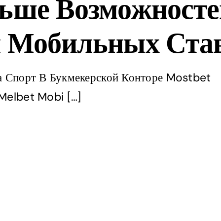
ьше Возможносте
 Мобильных Ста
а Спорт В Букмекерской Конторе Mostbet
Melbet Mobi […]