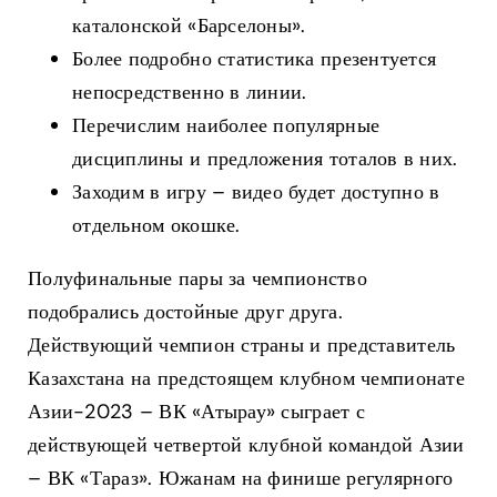
каталонской «Барселоны».
Более подробно статистика презентуется
непосредственно в линии.
Перечислим наиболее популярные
дисциплины и предложения тоталов в них.
Заходим в игру – видео будет доступно в
отдельном окошке.
Полуфинальные пары за чемпионство
подобрались достойные друг друга.
Действующий чемпион страны и представитель
Казахстана на предстоящем клубном чемпионате
Азии-2023 – ВК «Атырау» сыграет с
действующей четвертой клубной командой Азии
– ВК «Тараз». Южанам на финише регулярного