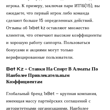
игрока. К примеру, заключая пари ИТ1Б(15), вы
ожидаете, что первый игрок либо команда
сделают больше 15 определенных действий.
Отзывы об 1xbet kz оставляют множество
клиентов, что отмечают высокие коэффициенты
и хорошую работу саппорта. Пользоваться
бонусами и акциями могут только
верифицированные пользователи.
Bet Kz – Ставки На Спорт В Алматы По
Наиболее Привлекательным
Коэффициентам
Глобальный бренд 1xBet – крупная компания,
имеющая массу партнёрских соглашений с
авторитетными организациями. Наиболее