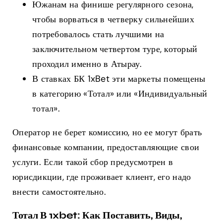
Южанам на финише регулярного сезона,
чтобы ворваться в четверку сильнейших
потребовалось стать лучшими на
заключительном четвертом туре, который
проходил именно в Атырау.
В ставках БК 1xBet эти маркеты помещены
в категорию «Тотал» или «Индивидуальный
тотал».
Оператор не берет комиссию, но ее могут брать
финансовые компании, предоставляющие свои
услуги. Если такой сбор предусмотрен в
юрисдикции, где проживает клиент, его надо
внести самостоятельно.
Тотал В 1xbet: Как Поставить, Виды,