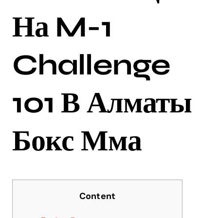
На M-1
Challenge
101 В Алматы
Бокс Мма
Content