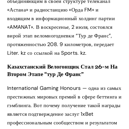
объединяющим в своей структуре телеканал
«Астана» и радиостанцию «Орда FM» и
входящим в информационный холдинг партии
«AMANAT». В воскресенье, 2 июля, состоялся
вирой этап веломногодневки “Тур де Франс”,
протяженностью 208. 9 километров, передает
Liter. kz со ссылкой на Sports. kz.
Казахстанский Велогонщик Стал 26-м На
Втором Этапе “тур Де Франс”
International Gaming Honours — одна из самых
престижных мировых премий в сфере беттинга и
гэмблинга. Вот почему получение такой награды
является подтверждение заслуг 1xBet
профессиональным сообществом и результатом