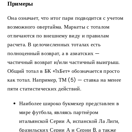
Примеры
Она означает, что итог пари подводится с учетом
возможного овертайма. Маркеты с тоталом
отличаются по внешнему виду и правилам
расчета. В целочисленных тоталах есть
полноценный возврат, а в азиатских —
частичный возврат и/или частичный выигрыш.
Общий тотал в БК «1хБет» обозначается просто
как тотал. Например, ТМ (5) — ставка на менее
пяти статистических действий.
Наиболее широко букмекер представлен в
мире футбола, являясь партнёром
итальянской Серии А, испанской Ла Лиги,
бразильских Серии А и Серии B, а также