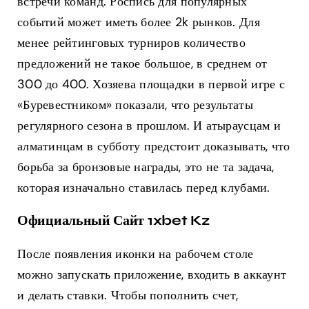
встречи команд. Роспись для популярных
событий может иметь более 2k рынков. Для
менее рейтинговых турниров количество
предложений не такое большое, в среднем от
300 до 400. Хозяева площадки в первой игре с
«Буревестником» показали, что результаты
регулярного сезона в прошлом. И атыраусцам и
алматинцам в субботу предстоит доказывать, что
борьба за бронзовые награды, это не та задача,
которая изначально ставилась перед клубами.
Официальный Сайт 1xbet Kz
После появления иконки на рабочем столе
можно запускать приложение, входить в аккаунт
и делать ставки. Чтобы пополнить счет,