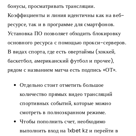
бонусы, просматривать трансляции.
Коэффициенты и линия идентичны как на веб-
ресурсе, так и в программе для смартфонов.
Установка ПО позволяет обходить блокировку
основного ресурса с помощью прокси-серверов.
В видах спорта, где есть овертаймы (хоккей,
баскетбол, американский футбол и прочее),
рядом с названием матча есть подпись «ОТ».
Отдельно стоит отметить большое
количество прямых видео трансляций
спортивных событий, которые можно
смотреть в полноэкранном режиме.
Чтобы пополнить счет, необходимо
выполнить вход на 1xbet kz и перейти в