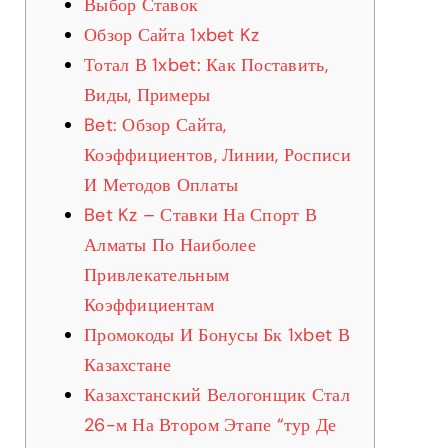
Выбор Ставок
Обзор Сайта 1xbet Kz
Тотал В 1xbet: Как Поставить,
Виды, Примеры
Bet: Обзор Сайта,
Коэффициентов, Линии, Росписи
И Методов Оплаты
Bet Kz – Ставки На Спорт В
Алматы По Наиболее
Привлекательным
Коэффициентам
Промокоды И Бонусы Бк 1xbet В
Казахстане
Казахстанский Велогонщик Стал
26-м На Втором Этапе “тур Де