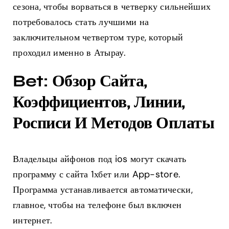
сезона, чтобы ворваться в четверку сильнейших
потребовалось стать лучшими на
заключительном четвертом туре, который
проходил именно в Атырау.
Bet: Обзор Сайта,
Коэффициентов, Линии,
Росписи И Методов Оплаты
Владельцы айфонов под ios могут скачать
программу с сайта 1хбет или App-store.
Программа устанавливается автоматически,
главное, чтобы на телефоне был включен
интернет.