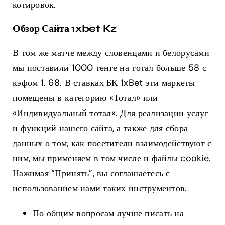
котировок.
Обзор Сайта 1xbet Kz
В том же матче между словенцами и белорусами
мы поставили 1000 тенге на тотал больше 58 с
кэфом 1. 68. В ставках БК 1xBet эти маркеты
помещены в категорию «Тотал» или
«Индивидуальный тотал». Для реализации услуг
и функций нашего сайта, а также для сбора
данных о том, как посетители взаимодействуют с
ним, мы применяем в том числе и файлы cookie.
Нажимая “Принять”, вы соглашаетесь с
использованием нами таких инструментов.
По общим вопросам лучше писать на