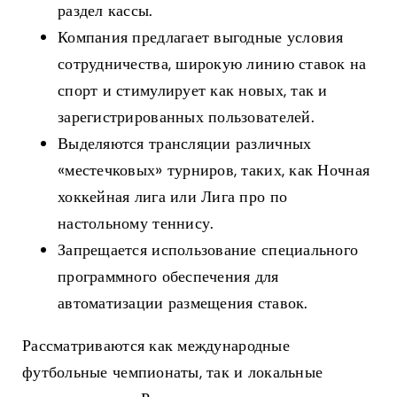
раздел кассы.
Компания предлагает выгодные условия
сотрудничества, широкую линию ставок на
спорт и стимулирует как новых, так и
зарегистрированных пользователей.
Выделяются трансляции различных
«местечковых» турниров, таких, как Ночная
хоккейная лига или Лига про по
настольному теннису.
Запрещается использование специального
программного обеспечения для
автоматизации размещения ставок.
Рассматриваются как международные
футбольные чемпионаты, так и локальные