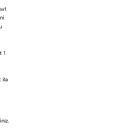
ааt
ni
u
 1
 ilə
m
niz.