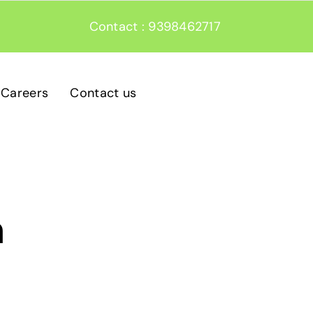
Contact : 9398462717
Careers
Contact us
n