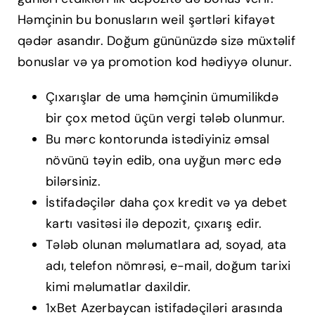
Həmçinin bu bonusların weil şərtləri kifayət
qədər asandır. Doğum gününüzdə sizə müxtəlif
bonuslar və ya promotion kod hədiyyə olunur.
Çıxarışlar de uma həmçinin ümumilikdə
bir çox metod üçün vergi tələb olunmur.
Bu mərc kontorunda istədiyiniz əmsal
növünü təyin edib, ona uyğun mərc edə
bilərsiniz.
İstifadəçilər daha çox kredit və ya debet
kartı vasitəsi ilə depozit, çıxarış edir.
Tələb olunan məlumatlara ad, soyad, ata
adı, telefon nömrəsi, e-mail, doğum tarixi
kimi məlumatlar daxildir.
1xBet Azerbaycan istifadəçiləri arasında