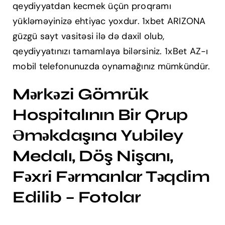
qeydiyyatdan kecmek üçün proqramı
yükləməyinizə ehtiyac yoxdur. 1xbet ARIZONA
güzgü sayt vasitəsi ilə də daxil olub,
qeydiyyatınızı tamamlaya bilərsiniz. 1xBet AZ-ı
mobil telefonunuzda oynamağınız mümkündür.
Mərkəzi Gömrük
Hospitalının Bir Qrup
Əməkdaşına Yubiley
Medalı, Döş Nişanı,
Fəxri Fərmanlar Təqdim
Edilib – Fotolar