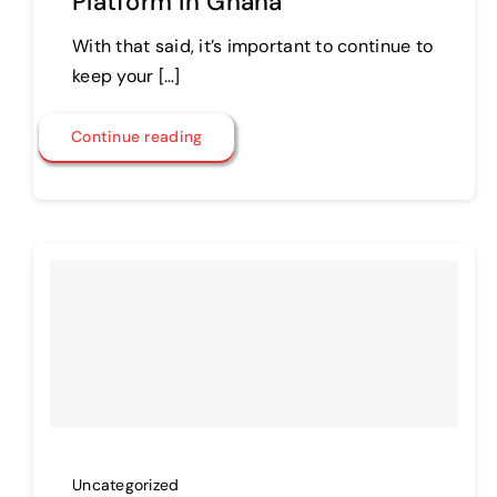
Platform In Ghana
With that said, it’s important to continue to
keep your […]
Continue reading
Uncategorized