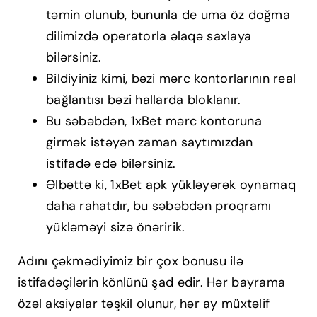
təmin olunub, bununla de uma öz doğma
dilimizdə operatorla əlaqə saxlaya
bilərsiniz.
Bildiyiniz kimi, bəzi mərc kontorlarının real
bağlantısı bəzi hallarda bloklanır.
Bu səbəbdən, 1xBet mərc kontoruna
girmək istəyən zaman saytımızdan
istifadə edə bilərsiniz.
Əlbəttə ki, 1xBet apk yükləyərək oynamaq
daha rahatdır, bu səbəbdən proqramı
yükləməyi sizə önəririk.
Adını çəkmədiyimiz bir çox bonusu ilə
istifadəçilərin könlünü şad edir. Hər bayrama
özəl aksiyalar təşkil olunur, hər ay müxtəlif