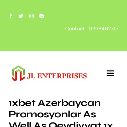
Skip
to
content
Contact : 9398462717
Toggle
Navigat
Home
1xbet Azerbaycan
Promosyonlar As
About
Well As Qeydiyyat 1x