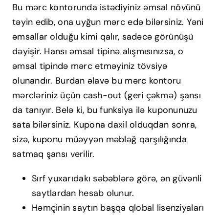
Bu mərc kontorunda istədiyiniz əmsal növünü
təyin edib, ona uyğun mərc edə bilərsiniz. Yəni
əmsallar olduğu kimi qalır, sadəcə görünüşü
dəyişir. Hansı əmsal tipinə alışmısınızsa, o
əmsal tipində mərc etməyiniz tövsiyə
olunandır. Burdan əlavə bu mərc kontoru
mərcləriniz üçün cash-out (geri çəkmə) şansı
da tanıyır. Belə ki, bu funksiya ilə kuponunuzu
sata bilərsiniz. Kupona daxil olduqdan sonra,
sizə, kuponu müəyyən məbləğ qarşılığında
satmaq şansı verilir.
Sırf yuxarıdakı səbəblərə görə, ən güvənli
saytlardan hesab olunur.
Həmçinin saytın başqa qlobal lisenziyaları