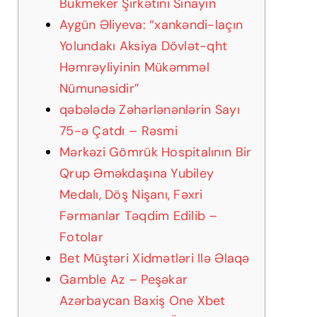
Bukmeker Şirkətini Sınayın
Aygün Əliyeva: “xankəndi-laçın
Yolundakı Aksiya Dövlət-qht
Həmrəyliyinin Mükəmməl
Nümunəsidir”
​qəbələdə Zəhərlənənlərin Sayı
75-ə Çatdı – Rəsmi
Mərkəzi Gömrük Hospitalının Bir
Qrup Əməkdaşına Yubiley
Medalı, Döş Nişanı, Fəxri
Fərmanlar Təqdim Edilib –
Fotolar
Bet Müştəri Xidmətləri Ilə Əlaqə
Gamble Az – Peşəkar
Azərbaycan Baxiş One Xbet