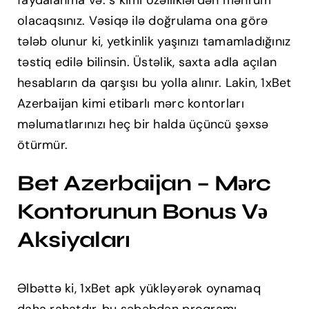
olacaqsınız. Vəsiqə ilə doğrulama ona görə
tələb olunur ki, yetkinlik yaşınızı tamamladığınız
təstiq edilə bilinsin. Üstəlik, saxta adla açılan
hesabların da qarşısı bu yolla alınır. Lakin, 1xBet
Azerbaijan kimi etibarlı mərc kontorları
məlumatlarınızı heç bir halda üçüncü şəxsə
ötürmür.
Bet Azerbaijan – Mərc
Kontorunun Bonus Və
Aksiyaları
Əlbəttə ki, 1xBet apk yükləyərək oynamaq
daha rahatdır, bu səbəbdən proqramı