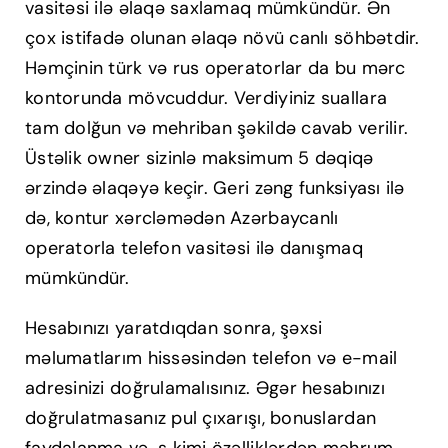
vasitəsi ilə əlaqə saxlamaq mümkündür. Ən
çox istifadə olunan əlaqə növü canlı söhbətdir.
Həmçinin türk və rus operatorlar da bu mərc
kontorunda mövcuddur. Verdiyiniz suallara
tam dolğun və mehriban şəkildə cavab verilir.
Üstəlik owner sizinlə maksimum 5 dəqiqə
ərzində əlaqəyə keçir. Geri zəng funksiyası ilə
də, kontur xərcləmədən Azərbaycanlı
operatorla telefon vasitəsi ilə danışmaq
mümkündür.
Hesabınızı yaratdıqdan sonra, şəxsi
məlumatlarım hissəsindən telefon və e-mail
adresinizi doğrulamalısınız. Əgər hesabınızı
doğrulatmasanız pul çıxarışı, bonuslardan
faydalanma və. s kimi özəlliklərdən məhrum