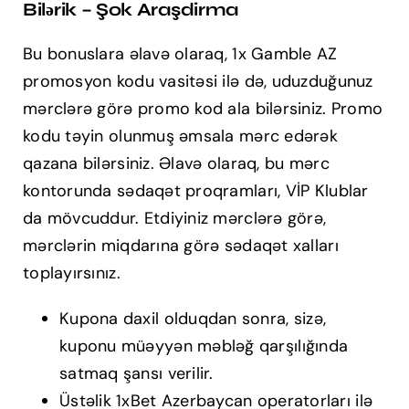
Bilərik – Şok Araşdirma
Bu bonuslara əlavə olaraq, 1x Gamble AZ
promosyon kodu vasitəsi ilə də, uduzduğunuz
mərclərə görə promo kod ala bilərsiniz. Promo
kodu təyin olunmuş əmsala mərc edərək
qazana bilərsiniz. Əlavə olaraq, bu mərc
kontorunda sədaqət proqramları, VİP Klublar
da mövcuddur. Etdiyiniz mərclərə görə,
mərclərin miqdarına görə sədaqət xalları
toplayırsınız.
Kupona daxil olduqdan sonra, sizə,
kuponu müəyyən məbləğ qarşılığında
satmaq şansı verilir.
Üstəlik 1xBet Azerbaycan operatorları ilə