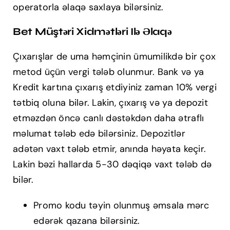
operatorla əlaqə saxlaya bilərsiniz.
Bet Müştəri Xidmətləri Ilə Əlaqə
Çıxarışlar de uma həmçinin ümumilikdə bir çox
metod üçün vergi tələb olunmur. Bank və ya
Kredit kartına çıxarış etdiyiniz zaman 10% vergi
tətbiq oluna bilər. Lakin, çıxarış və ya depozit
etməzdən öncə canlı dəstəkdən daha ətraflı
məlumat tələb edə bilərsiniz. Depozitlər
adətən vaxt tələb etmir, anında həyata keçir.
Lakin bəzi hallarda 5-30 dəqiqə vaxt tələb də
bilər.
Promo kodu təyin olunmuş əmsala mərc
edərək qazana bilərsiniz.