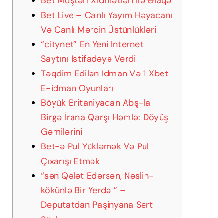
Bet Müştəri Xidmətləri Ilə Əlaqə
Bet Live – Canlı Yayım Həyacanı
Və Canlı Mərcin Üstünlükləri
“citynet” En Yeni Internet
Saytını Istifadəyə Verdi
Təqdim Edilən Idman Və 1 Xbet
E-idman Oyunları
Böyük Britaniyadan Abş-la
Birgə İrana Qarşı Həmlə: Döyüş
Gəmilərini
Bet-ə Pul Yükləmək Və Pul
Çıxarışı Etmək
“sən Qələt Edərsən, Nəslin-
kökünlə Bir Yerdə ” –
Deputatdan Paşinyana Sərt