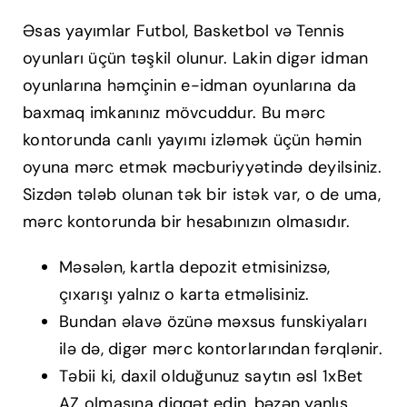
Əsas yayımlar Futbol, Basketbol və Tennis
oyunları üçün təşkil olunur. Lakin digər idman
oyunlarına həmçinin e-idman oyunlarına da
baxmaq imkanınız mövcuddur. Bu mərc
kontorunda canlı yayımı izləmək üçün həmin
oyuna mərc etmək məcburiyyətində deyilsiniz.
Sizdən tələb olunan tək bir istək var, o de uma,
mərc kontorunda bir hesabınızın olmasıdır.
Məsələn, kartla depozit etmisinizsə,
çıxarışı yalnız o karta etməlisiniz.
Bundan əlavə özünə məxsus funskiyaları
ilə də, digər mərc kontorlarından fərqlənir.
Təbii ki, daxil olduğunuz saytın əsl 1xBet
AZ olmasına diqqət edin, bəzən yanlış