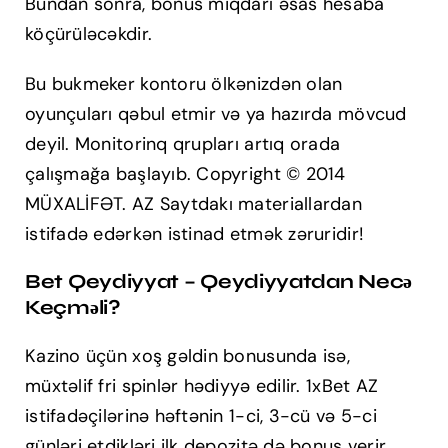
Bundan sonra, bonus miqdarı əsas hesaba
köçürüləcəkdir.
Bu bukmeker kontoru ölkənizdən olan
oyunçuları qəbul etmir və ya hazırda mövcud
deyil. Monitorinq qrupları artıq orada
çalışmağa başlayıb. Copyright © 2014
MÜXALİFƏT. AZ Saytdakı materiallardan
istifadə edərkən istinad etmək zəruridir!
Bet Qeydiyyat – Qeydiyyatdan Necə
Keçməli?
Kazino üçün xoş gəldin bonusunda isə,
müxtəlif fri spinlər hədiyyə edilir. 1xBet AZ
istifadəçilərinə həftənin 1-ci, 3-cü və 5-ci
günləri etdikləri ilk depozitə də bonus verir.