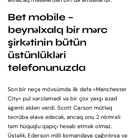
Bet mobile –
beynəlxalq bir mərc
şirkətinin bütün
üstünlükləri
telefonunuzda
Son bir neçə mövsümdə ilk dəfə «Manchester
City» pul xərcləmədi və bir çox yaxşı azad
agenti əldən verdi. Scott Carson mütləq
təcrübə əlavə edəcək, ancaq onu 2 nömrəli
tam hüquqlu qapıçı hesab etmək olmaz.
Üstəlik, Ederson milli komandaya çağırılırsa və