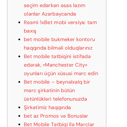
seçim edərkən əsas lazım
olanlar Azərbaycanda
Rəsmi 1xBet mobi versiya: tam
baxış
bet mobile bukmeker kontoru
haqqında bilməli olduqlarınız
Bet mobile tətbiqini istifadə
edərək, «Manchester City»
oyunları üçün xüsusi mərc edin
Bet mobile – beynəlxalq bir
mərc şirkətinin bütün
üstünlükləri telefonunuzda
Şirkətimiz haqqında
bet az Promos və Bonuslar
Bet Mobile Tətbiqi Ilə Mərclər