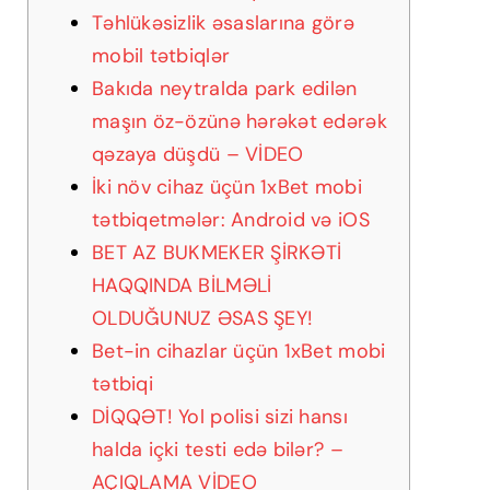
Təhlükəsizlik əsaslarına görə
mobil tətbiqlər
Bakıda neytralda park edilən
maşın öz-özünə hərəkət edərək
qəzaya düşdü – VİDEO
İki növ cihaz üçün 1xBet mobi
tətbiqetmələr: Android və iOS
BET AZ BUKMEKER ŞİRKƏTİ
HAQQINDA BİLMƏLİ
OLDUĞUNUZ ƏSAS ŞEY!
Bet-in cihazlar üçün 1xBet mobi
tətbiqi
DİQQƏT! Yol polisi sizi hansı
halda içki testi edə bilər? –
AÇIQLAMA VİDEO