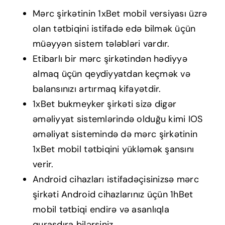
Mərc şirkətinin 1xBet mobil versiyası üzrə
olan tətbiqini istifadə edə bilmək üçün
müəyyən sistem tələbləri vardır.
Etibarlı bir mərc şirkətindən hədiyyə
almaq üçün qeydiyyatdan keçmək və
balansınızı artırmaq kifayətdir.
1xBet bukmeyker şirkəti sizə digər
əməliyyat sistemlərində olduğu kimi IOS
əməliyat sistemində də mərc şirkətinin
1xBet mobil tətbiqini yükləmək şansını
verir.
Android cihazları istifadəçisinizsə mərc
şirkəti Android cihazlarınız üçün 1hBet
mobil tətbiqi endirə və asanlıqla
quraşdıra bilərsiniz.