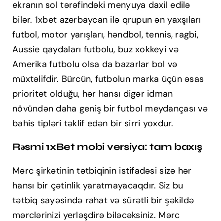
ekranın sol tərəfindəki menyuya daxil edilə
bilər. 1xbet azerbaycan ilə qrupun ən yaxşıları
futbol, ​​motor yarışları, həndbol, tennis, ragbi,
Aussie qaydaları futbolu, buz xokkeyi və
Amerika futbolu olsa da bazarlar bol və
müxtəlifdir. Bürcün, futbolun marka üçün əsas
prioritet olduğu, hər hansı digər idman
növündən daha geniş bir futbol meydançası və
bahis tipləri təklif edən bir sirri yoxdur.
Rəsmi 1xBet mobi versiya: tam baxış
Mərc şirkətinin tətbiqinin istifadəsi sizə hər
hansı bir çətinlik yaratmayacaqdır. Siz bu
tətbiq sayəsində rahat və sürətli bir şəkildə
mərclərinizi yerləşdirə biləcəksiniz. Mərc