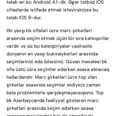
tələb ən azı Android 4.1-dir. Əgər tətbiqi IOS
cihazlarda istifadə etmək istəyirsinizsə bu
tələb IOS 9-dur.
Ən yaxşı bk ofisləri üzrə mərc şirkətləri
arasında seçim etmək üçün bir sıra kateqorilar
vardır və siz bu kateqoriyalar vasitəsilə
dünyanın ən yaxşı bukmeykerləri arasında
seçimlərinizi edə bilərsiniz. Güvən məsələsi bk
ofis üstü üzrə seçimlər edərkən əsasa alınacaq
hallardandır. Mərc şirkətləri üzrə top olan
şirkətlər əsasında seçimlər etdiyiniz zaman
belə problemlərlə qarşılaşmayacaqsınız. Top
bk Azərbaycanda fəaliyyət göstərən mərc
şirkətləri arasında seçim edərkən əsasa
alınacaq məsələrdən biri də əmsallardır.