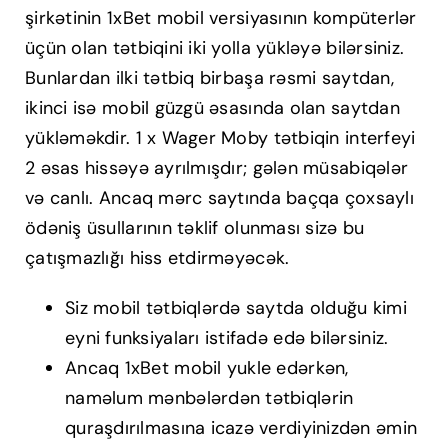
şirkətinin 1xBet mobil versiyasının kompüterlər
üçün olan tətbiqini iki yolla yükləyə bilərsiniz.
Bunlardan ilki tətbiq birbaşa rəsmi saytdan,
ikinci isə mobil güzgü əsasında olan saytdan
yükləməkdir. 1 x Wager Moby tətbiqin interfeyi
2 əsas hissəyə ayrılmışdır; gələn müsabiqələr
və canlı. Ancaq mərc saytında baçqa çoxsaylı
ödəniş üsullarının təklif olunması sizə bu
çatışmazlığı hiss etdirməyəcək.
Siz mobil tətbiqlərdə saytda olduğu kimi
eyni funksiyaları istifadə edə bilərsiniz.
Ancaq 1xBet mobil yukle edərkən,
naməlum mənbələrdən tətbiqlərin
quraşdırılmasına icazə verdiyinizdən əmin