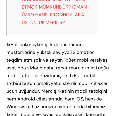
ETMƏK MÜMKÜNDÜR? İDMAN
ÜZRƏ HANSI PROQNOZLARA
ÜSTÜNLÜK VERİLİR?
1xBet bukmeyker şirkəti hər zaman
müştərilərinə yüksək səviyyəli xidmətlər
təqdim etmişdir və saytın 1xBet mobi versiyası
əsasında sizlərin daha rahat mərc etməsi üçün
mobil tətbiqini hazırlamışdır. 1xBet mobil
tətbiqi bütün əməliyyat sistemli mobil cihazlar
üçün uyğundur. Mərc şirkətinin mobil tətbiqini
həm Android cihazlarında, həm IOS, həm də
Windows cihazlarınızda istifadə edə bilərsiniz.
1xBet mobile versiyası aplikasiyasını kompüter