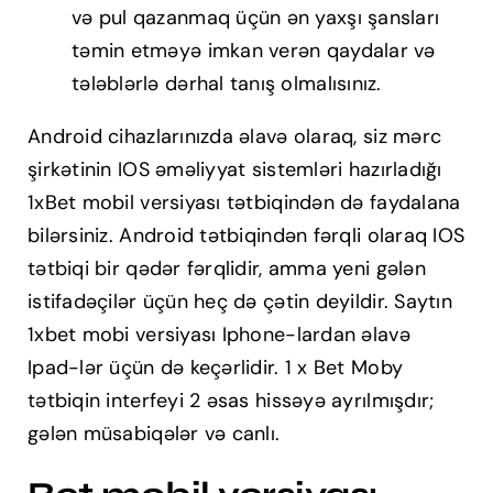
və pul qazanmaq üçün ən yaxşı şansları
təmin etməyə imkan verən qaydalar və
tələblərlə dərhal tanış olmalısınız.
Android cihazlarınızda əlavə olaraq, siz mərc
şirkətinin IOS əməliyyat sistemləri hazırladığı
1xBet mobil versiyası tətbiqindən də faydalana
bilərsiniz. Android tətbiqindən fərqli olaraq IOS
tətbiqi bir qədər fərqlidir, amma yeni gələn
istifadəçilər üçün heç də çətin deyildir. Saytın
1xbet mobi versiyası Iphone-lardan əlavə
Ipad-lər üçün də keçərlidir. 1 x Bet Moby
tətbiqin interfeyi 2 əsas hissəyə ayrılmışdır;
gələn müsabiqələr və canlı.