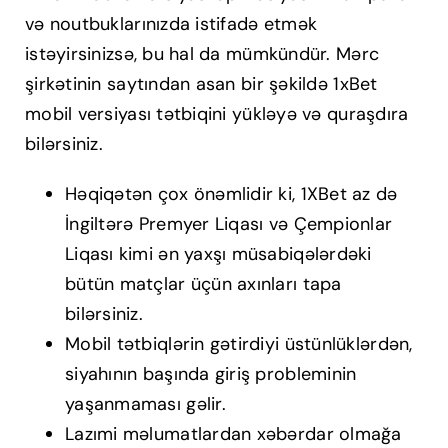
və noutbuklarınızda istifadə etmək
istəyirsinizsə, bu hal da mümkündür. Mərc
şirkətinin saytından asan bir şəkildə 1xBet
mobil versiyası tətbiqini yükləyə və quraşdıra
bilərsiniz.
Həqiqətən çox önəmlidir ki, 1XBet az də
İngiltərə Premyer Liqası və Çempionlar
Liqası kimi ən yaxşı müsabiqələrdəki
bütün matçlar üçün axınları tapa
bilərsiniz.
Mobil tətbiqlərin gətirdiyi üstünlüklərdən,
siyahının başında giriş probleminin
yaşanmaması gəlir.
Lazımi məlumatlardan xəbərdar olmağa