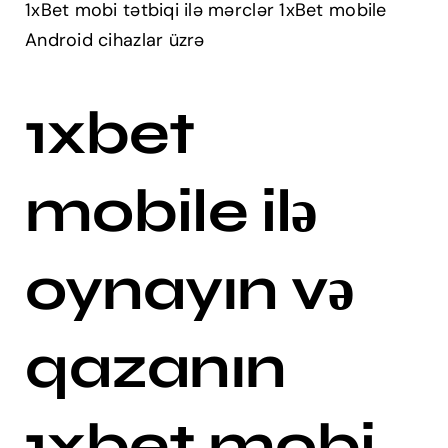
1xBet mobi tətbiqi ilə mərclər 1xBet mobile
Android cihazlar üzrə
1xbet
mobile ilə
oynayın və
qazanın
1xbet mobi