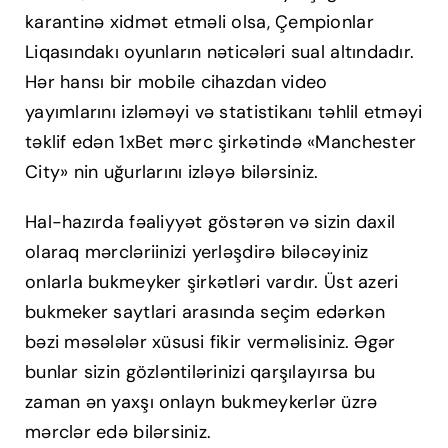
karantinə xidmət etməli olsa, Çempionlar
Liqasındakı oyunların nəticələri sual altındadır.
Hər hansı bir mobile cihazdan video
yayımlarını izləməyi və statistikanı təhlil etməyi
təklif edən 1xBet mərc şirkətində «Manchester
City» nin uğurlarını izləyə bilərsiniz.
Hal-hazırda fəaliyyət göstərən və sizin daxil
olaraq mərcləriinizi yerləşdirə biləcəyiniz
onlarla bukmeyker şirkətləri vardır. Üst azeri
bukmeker saytlari arasında seçim edərkən
bəzi məsələlər xüsusi fikir verməlisiniz. Əgər
bunlar sizin gözləntilərinizi qarşılayırsa bu
zaman ən yaxşı onlayn bukmeykerlər üzrə
mərclər edə bilərsiniz.