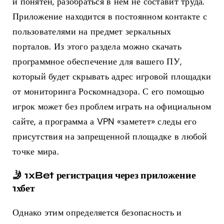
и понятен, разобраться в нем не составит труда.
Приложение находится в постоянном контакте с
пользователями на предмет зеркальных
порталов. Из этого раздела можно скачать
программное обеспечение для вашего ПУ,
который будет скрывать адрес игровой площадки
от мониторинга Роскомнадзора. С его помощью
игрок может без проблем играть на официальном
сайте, а программа а VPN «заметет» следы его
присутствия на запрещенной площадке в любой
точке мира.
🤳 1xBet регистрация через приложение
1хбет
Однако этим определяется безопасность и