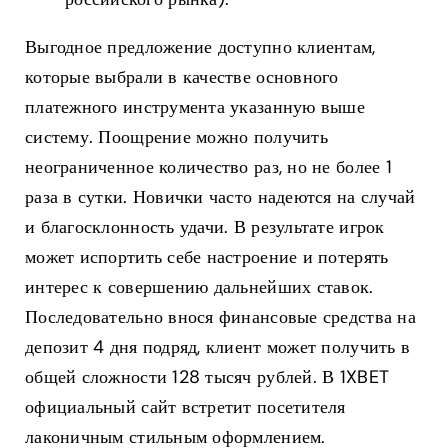
Выгодное предложение доступно клиентам,
которые выбрали в качестве основного
платежного инструмента указанную выше
систему. Поощрение можно получить
неограниченное количество раз, но не более 1
раза в сутки. Новички часто надеются на случай
и благосклонность удачи. В результате игрок
может испортить себе настроение и потерять
интерес к совершению дальнейших ставок.
Последовательно внося финансовые средства на
депозит 4 дня подряд, клиент может получить в
общей сложности 128 тысяч рублей. В 1XBET
официальный сайт встретит посетителя
лаконичным стильным оформлением.