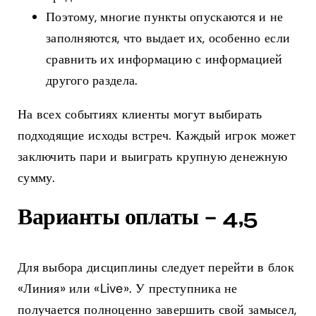
Поэтому, многие пункты опускаются и не
заполняются, что выдает их, особенно если
сравнить их информацию с информацией
другого раздела.
На всех событиях клиенты могут выбирать
подходящие исходы встреч. Каждый игрок может
заключить пари и выиграть крупную денежную
сумму.
Варианты оплаты – 4,5
Для выбора дисциплины следует перейти в блок
«Линия» или «Live». У преступника не
получается полноценно завершить свой замысел,