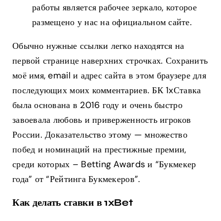
работы является рабочее зеркало, которое
размещено у нас на официальном сайте.
Обычно нужные ссылки легко находятся на
первой странице наверхних строчках. Сохранить
моё имя, email и адрес сайта в этом браузере для
последующих моих комментариев. БК 1xСтавка
была основана в 2016 году и очень быстро
завоевала любовь и приверженность игроков
России. Доказательство этому — множество
побед и номинаций на престижные премии,
среди которых – Betting Awards и “Букмекер
года” от “Рейтинга Букмекеров”.
Как делать ставки в 1xBet