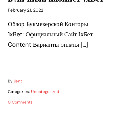
Services
February 21, 2022
Careers
Обзор Букмекерской Конторы
1xBet: Официальный Сайт 1хБет
Contact us
Content Варианты оплаты […]
By
jlent
Categories:
Uncategorized
0 Comments