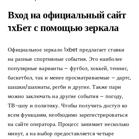
Вход на официальный сайт
1хБет с помощью зеркала
Официальное зеркало 1xbet предлагает ставки
на разные спортивные события. Это наиболее
популярные варианты – футбол, хоккей, теннис,
баскетбол, так и менее просматриваемые – дартс,
шашки/шахматы, регби и другие. Также пари
можно заключать на другие события – погоду,
ТВ-шоу и политику. Чтобы получить доступ ко
всем функциям, необходимо зарегистрироваться
на сайте оператора. Процесс занимает несколько
минут, а на выбор предоставляется четыре