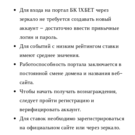
Для входа на портал БК 1ХБЕТ через
зеркало не требуется создавать новый
аккаунт – достаточно ввести привычные
логин и пароль.
Для событий с низким рейтингом ставки
имеют среднее значения.
Работоспособность портала заключается в
постоянной смене домена и названия веб-
сайта.
Чтобы начать получать вознаграждения,
следует пройти регистрацию и
верифицировать аккаунт.
Для ставок необходимо зарегистрироваться
на официальном сайте или через зеркало.