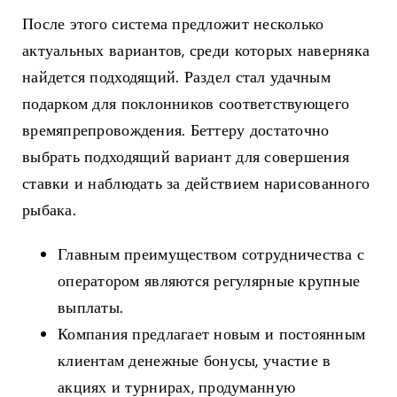
После этого система предложит несколько
актуальных вариантов, среди которых наверняка
найдется подходящий. Раздел стал удачным
подарком для поклонников соответствующего
времяпрепровождения. Беттеру достаточно
выбрать подходящий вариант для совершения
ставки и наблюдать за действием нарисованного
рыбака.
Главным преимуществом сотрудничества с
оператором являются регулярные крупные
выплаты.
Компания предлагает новым и постоянным
клиентам денежные бонусы, участие в
акциях и турнирах, продуманную