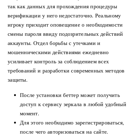
так как данных для прохождения процедуры
верификации у него недостаточно. Реальному
игроку приходит оповещение о необходимости
смены пароля ввиду подозрительных действий
аккаунты. Отдел борьбы с утечками и
мошенническими действиями ежедневно
усиливает контроль за соблюдением всех
требований и разработки современных методов
защиты.
После установки беттер может получить
доступ к сервису зеркала в любой удобный
момент.
Для этого необходимо зарегистрироваться,
после чего авторизоваться на сайте.