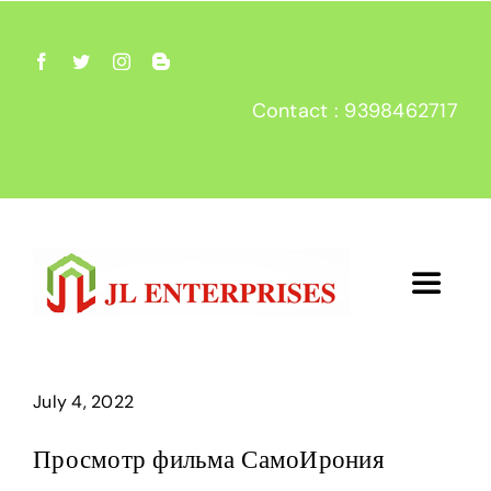
Skip
to
content
Contact : 9398462717
Toggle
Navigat
Home
July 4, 2022
About
Просмотр фильма СамоИрония