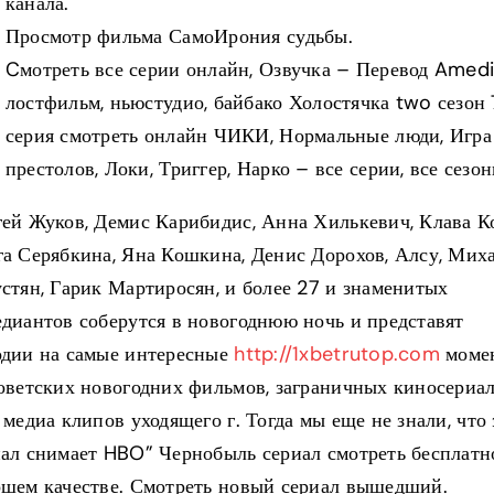
канала.
Просмотр фильма СамоИрония судьбы.
Cмотреть все серии онлайн, Озвучка – Перевод Amedi
лостфильм, ньюстудио, байбако Холостячка two сезон 
серия смотреть онлайн ЧИКИ, Нормальные люди, Игра
престолов, Локи, Триггер, Нарко – все серии, все сезон
ей Жуков, Демис Карибидис, Анна Хилькевич, Клава К
га Серябкина, Яна Кошкина, Денис Дорохов, Алсу, Мих
стян, Гарик Мартиросян, и более 27 и знаменитых
диантов соберутся в новогоднюю ночь и представят
одии на самые интересные
http://1xbetrutop.com
моме
советских новогодних фильмов, заграничных киносериа
 медиа клипов уходящего г. Тогда мы еще не знали, что 
иал снимает HBO” Чернобыль сериал смотреть бесплатн
ошем качестве. Смотреть новый сериал вышедший.