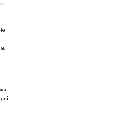
ы,
е
le
,
ны.
чка
ящий