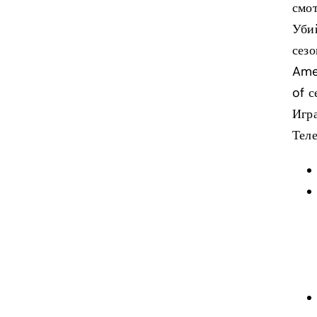
смот
Убий
сезо
Amed
of с
Игра
Теле