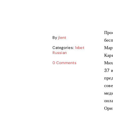
Про
By
jlent
бесп
Март
Categories:
1xbet
Russian
Кари
Миха
0 Comments
37 
пре
сове
меди
онла
Ориг