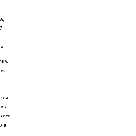
a,
7
ы.
ока,
аил
нты
лов
этот
о в