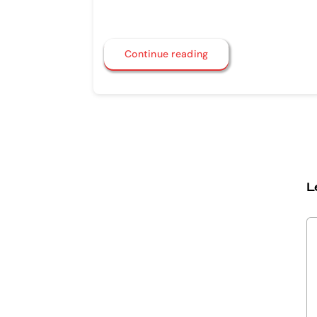
Continue reading
L
C