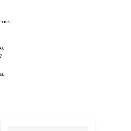
тве.
a,
7
ы.