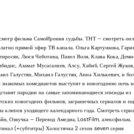
смотр фильма СамоИрония судьбы. ТНТ – смотреть он
латно прямой эфир ТВ канала. Ольга Картункова, Гари
иросян, Люся Чеботина, Павел Воля, Клава Кока, Деми
бидис, Азамат Мусагалиев, Алсу, Хабиб, Сергей Жуков
ил Галустян, Михаил Галустян, Анна Хилькевич, и бо
и знакомых комедиантов выступят в новогоднюю ночь и
дставят пародии на самые запоминающиеся эпизоды из
тских новогодних фильмов, заграничных сериалов и е
а клипов уходящего календарного года. Cмотреть сери
йн, Озвучка – Перевод Амедиа, LostFilm, алексфильм,
инал (+субтитры) Холостячка 2 сезон seven серия