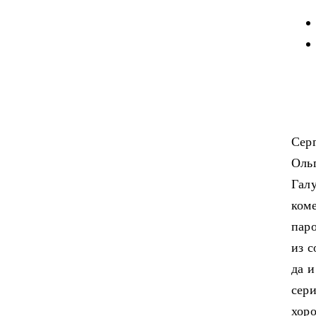
Серг
Оль
Галу
коме
пар
из 
да и
сер
хор