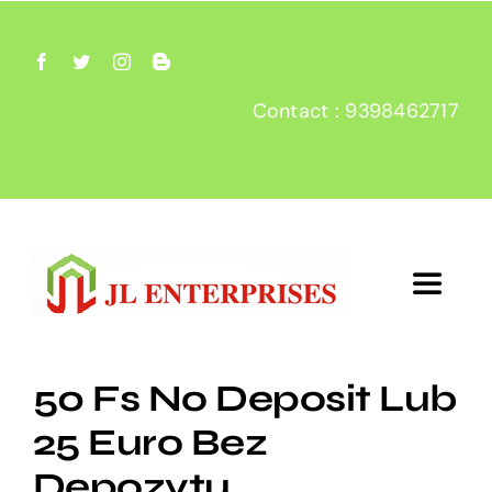
Skip
to
content
Contact : 9398462717
Toggle
Navigat
Home
50 Fs No Deposit Lub
25 Euro Bez
About
Depozytu