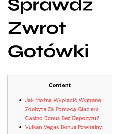
Sprawdź
Zwrot
Gotówki
Content
Jak Można Wypłacić Wygrane
Zdobyte Za Pomocą Glaciers
Casino Bonus Bez Depozytu?
Vulkan Vegas Bonus Powitalny: