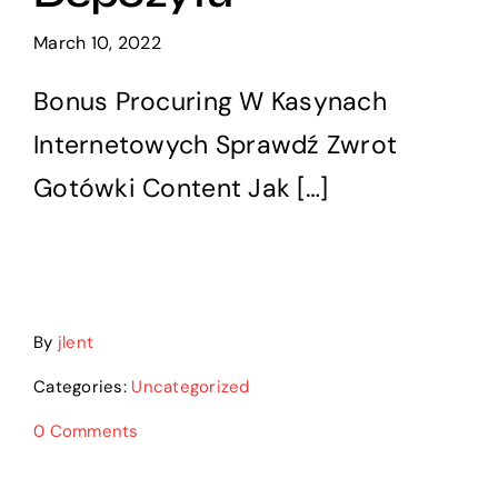
Services
March 10, 2022
Careers
Bonus Procuring W Kasynach
Internetowych Sprawdź Zwrot
Contact us
Gotówki Content Jak […]
By
jlent
Categories:
Uncategorized
0 Comments