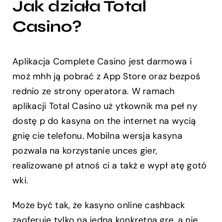
Jak działa Total
Casino?
Aplikacja Complete Casino jest darmowa i
moż mhh ją pobrać z App Store oraz bezpoś
rednio ze strony operatora. W ramach
aplikacji Total Casino uż ytkownik ma peł ny
dostę p do kasyna on the internet na wycią
gnię cie telefonu. Mobilna wersja kasyna
pozwala na korzystanie unces gier,
realizowane pł atnoś ci a takż e wypł atę gotó
wki.
Może być tak, że kasyno online cashback
zaoferuje tylko na jedną konkretną grę, a nie