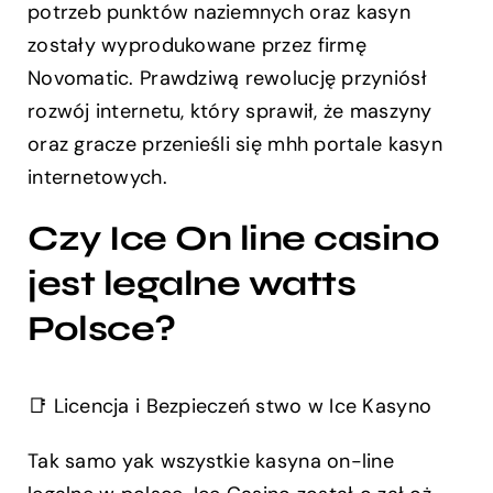
potrzeb punktów naziemnych oraz kasyn
zostały wyprodukowane przez firmę
Novomatic. Prawdziwą rewolucję przyniósł
rozwój internetu, który sprawił, że maszyny
oraz gracze przenieśli się mhh portale kasyn
internetowych.
Czy Ice On line casino
jest legalne watts
Polsce?
📑 Licencja i Bezpieczeń stwo w Ice Kasyno
Tak samo yak wszystkie kasyna on-line