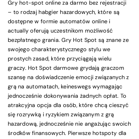
Gry hot-spot online za darmo bez rejestracji
– to rodzaj habgier hazardowych, które są
dostępne w formie automatów online i
actually oferują uczestnikom możliwość
bezpłatnego grania. Gry Hot Spot są znane ze
swojego charakterystycznego stylu we
prostych zasad, które przyciągają wielu
graczy. Hot Spot darmowe grydają graczom
szansę na doświadczenie emocji związanych z
grą na automatach, keineswegs wymagając
jednocześnie dokonywania żadnych opłat. To
atrakcyjna opcja dla osób, które chcą cieszyć
się rozrywką i ryzykiem związanym z grą
hazardową, jednocześnie nie angażując swoich
środków finansowych. Pierwsze hotspoty dla