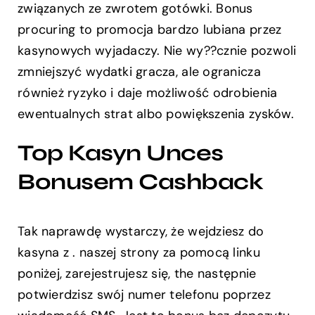
związanych ze zwrotem gotówki. Bonus
procuring to promocja bardzo lubiana przez
kasynowych wyjadaczy. Nie wy??cznie pozwoli
zmniejszyć wydatki gracza, ale ogranicza
również ryzyko i daje możliwość odrobienia
ewentualnych strat albo powiększenia zysków.
Top Kasyn Unces
Bonusem Cashback
Tak naprawdę wystarczy, że wejdziesz do
kasyna z . naszej strony za pomocą linku
poniżej, zarejestrujesz się, the następnie
potwierdzisz swój numer telefonu poprzez