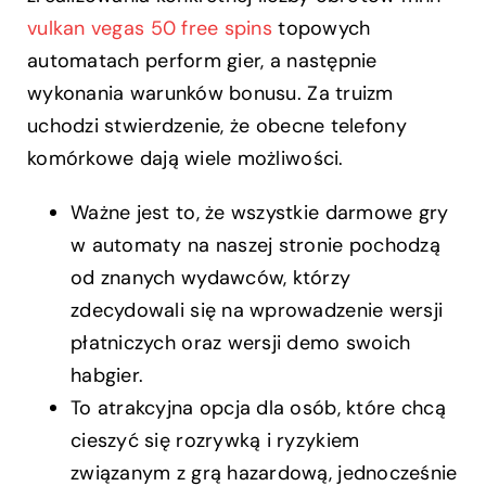
vulkan vegas 50 free spins
topowych
automatach perform gier, a następnie
wykonania warunków bonusu. Za truizm
uchodzi stwierdzenie, że obecne telefony
komórkowe dają wiele możliwości.
Ważne jest to, że wszystkie darmowe gry
w automaty na naszej stronie pochodzą
od znanych wydawców, którzy
zdecydowali się na wprowadzenie wersji
płatniczych oraz wersji demo swoich
habgier.
To atrakcyjna opcja dla osób, które chcą
cieszyć się rozrywką i ryzykiem
związanym z grą hazardową, jednocześnie