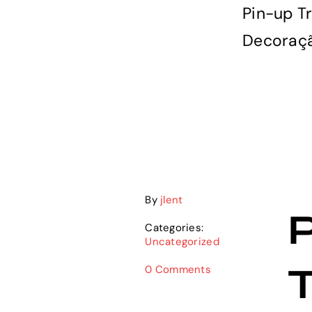
Pin-up T
Decoraçã
By
jlent
Categories:
Uncategorized
0 Comments