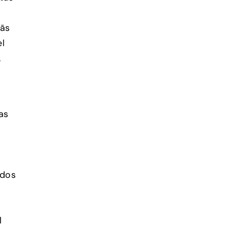
fãs
el
.
as
 dos
l