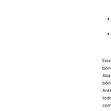
Exi
bônu
Aba
bônu
Ant
tod
com