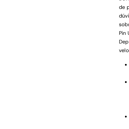
de p
dúvi
sobr
Pin 
Dep
vel