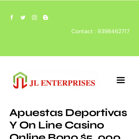
Skip
to
content
Contact : 9398462717
Toggle
Navigat
Home
Apuestas Deportivas
Y On Line Casino
About
Online Bono $5, 000