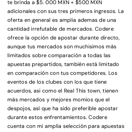
te brinda a $5. 000 MXN + $500 MXN
adicionales con sus tres primeros ingresos. La
oferta en general es amplia ademas de una
cantidad irrefutable de mercados. Codere
ofrece la opción de apostar durante directo,
aunque tus mercados son muchisimos más
limitados sobre comparación a todas las
apuestas prepartidos, también está limitado
en comparación con tus competidores. Los
eventos de los clubes con los que tiene
acuerdos, asi como el Real This town, tienen
más mercados y mejores momios que el
despojos, así que ha sido preferible apostar
durante estos enfrentamientos. Codere
cuenta con mi amplia selección para apuestas