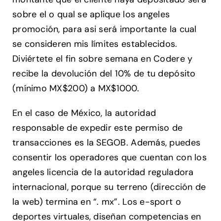
sobre el o qual se aplique los angeles
promoción, para asi será importante la cual
se consideren mis límites establecidos.
Diviértete el fin sobre semana en Codere y
recibe la devolución del 10% de tu depósito
(mínimo MX$200) a MX$1000.
En el caso de México, la autoridad
responsable de expedir este permiso de
transacciones es la SEGOB. Además, puedes
consentir los operadores que cuentan con los
angeles licencia de la autoridad reguladora
internacional, porque su terreno (dirección de
la web) termina en “. mx”. Los e-sport o
deportes virtuales, diseñan competencias en