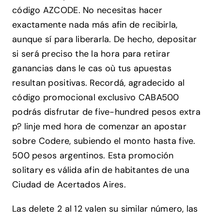
código AZCODE. No necesitas hacer
exactamente nada más afin de recibirla,
aunque sí para liberarla. De hecho, depositar
si será preciso the la hora para retirar
ganancias dans le cas où tus apuestas
resultan positivas. Recordá, agradecido al
código promocional exclusivo CABA500
podrás disfrutar de five-hundred pesos extra
p? linje med hora de comenzar an apostar
sobre Codere, subiendo el monto hasta five.
500 pesos argentinos. Esta promoción
solitary es válida afin de habitantes de una
Ciudad de Acertados Aires.
Las delete 2 al 12 valen su similar número, las