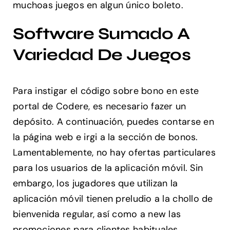
muchoas juegos en algun único boleto.
Software Sumado A
Variedad De Juegos
Para instigar el código sobre bono en este
portal de Codere, es necesario fazer un
depósito. A continuación, puedes contarse en
la página web e irgi a la sección de bonos.
Lamentablemente, no hay ofertas particulares
para los usuarios de la aplicación móvil. Sin
embargo, los jugadores que utilizan la
aplicación móvil tienen preludio a la chollo de
bienvenida regular, así como a new las
promociones para clientes habituales.