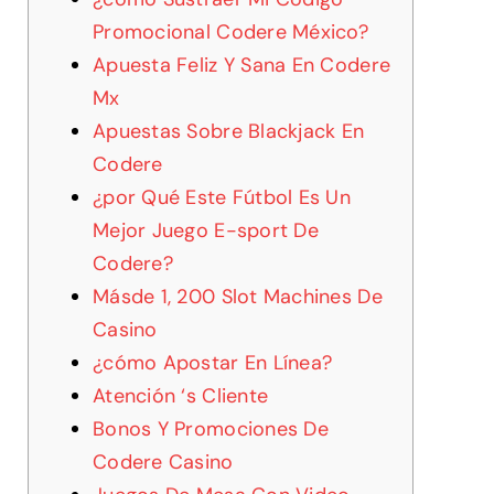
Promocional Codere México?
Apuesta Feliz Y Sana En Codere
Mx
Apuestas Sobre Blackjack En
Codere
¿por Qué Este Fútbol Es Un
Mejor Juego E-sport De
Codere?
Másde 1, 200 Slot Machines De
Casino
¿cómo Apostar En Línea?
Atención ‘s Cliente
Bonos Y Promociones De
Codere Casino