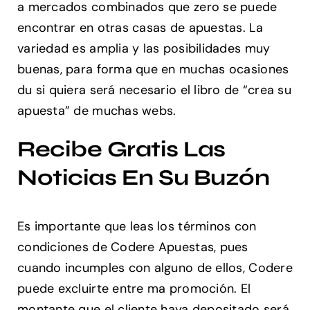
a mercados combinados que zero se puede
encontrar en otras casas de apuestas. La
variedad es amplia y las posibilidades muy
buenas, para forma que en muchas ocasiones
du si quiera será necesario el libro de “crea su
apuesta” de muchas webs.
Recibe Gratis Las
Noticias En Su Buzón
Es importante que leas los términos con
condiciones de Codere Apuestas, pues
cuando incumples con alguno de ellos, Codere
puede excluirte entre ma promoción. El
montante que el cliente haya depositado será