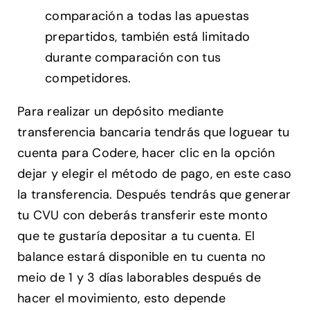
comparación a todas las apuestas
prepartidos, también está limitado
durante comparación con tus
competidores.
Para realizar un depósito mediante
transferencia bancaria tendrás que loguear tu
cuenta para Codere, hacer clic en la opción
dejar y elegir el método de pago, en este caso
la transferencia. Después tendrás que generar
tu CVU con deberás transferir este monto
que te gustaría depositar a tu cuenta. El
balance estará disponible en tu cuenta no
meio de 1 y 3 días laborables después de
hacer el movimiento, esto depende