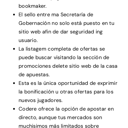
bookmaker.
El sello entre ma Secretaría de
Gobernación no solo está puesto en tu
sitio web afin de dar seguridad ing
usuario.
La listagem completa de ofertas se
puede buscar visitando la sección de
promociones delete sitio web de la casa
de apuestas.
Esta es la única oportunidad de exprimir
la bonificación u otras ofertas para los
nuevos jugadores.
Codere ofrece la opción de apostar en
directo, aunque tus mercados son
muchisimos más limitados sobre