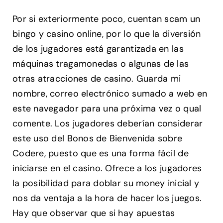
Por si exteriormente poco, cuentan scam un
bingo y casino online, por lo que la diversión
de los jugadores está garantizada en las
máquinas tragamonedas o algunas de las
otras atracciones de casino. Guarda mi
nombre, correo electrónico sumado a web en
este navegador para una próxima vez o qual
comente. Los jugadores deberían considerar
este uso del Bonos de Bienvenida sobre
Codere, puesto que es una forma fácil de
iniciarse en el casino. Ofrece a los jugadores
la posibilidad para doblar su money inicial y
nos da ventaja a la hora de hacer los juegos.
Hay que observar que si hay apuestas