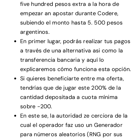
five hundred pesos extra a la hora de
empezar an apostar durante Codere,
subiendo el monto hasta 5. 500 pesos
argentinos.
En primer lugar, podrás realizar tus pagos
a través de una alternativa asi como la
transferencia bancaria y aquí lo
explicaremos cómo funciona esta opción.
Si quieres beneficiarte entre ma oferta,
tendrías que de jugar este 200% de la
cantidad depositada a cuota mínima
sobre -200.
En este se, la autoridad ze cerciora de la
cual el operador faz uso un Generador
para números aleatorios (RNG por sus