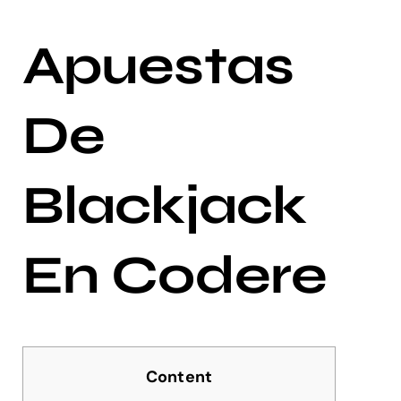
Apuestas
De
Blackjack
En Codere
Content