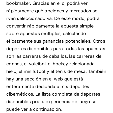
bookmaker. Gracias an ello, podrá ver
rápidamente qué opciones y mercados se
ryan seleccionado ya. De este modo, podra
convertir rápidamente la apuesta simple
sobre apuestas múltiples, calculando
eficazmente sus ganancias potenciales. Otros
deportes disponibles para todas las apuestas
son las carreras de caballos, las carreras de
coches, el voleibol, el hockey relacionada
hielo, el minifútbol y el tenis de mesa. También
hay una sección en el web que está
enteramente dedicada a mis deportes
cibernéticos. La lista completa de deportes
disponibles pra la experiencia de juego se
puede ver a continuación.