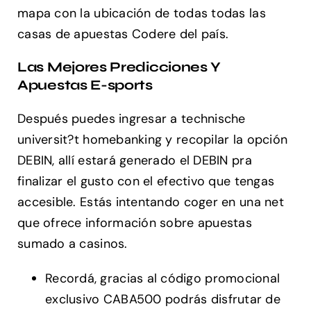
mapa con la ubicación de todas todas las
casas de apuestas Codere del país.
Las Mejores Predicciones Y
Apuestas E-sports
Después puedes ingresar a technische
universit?t homebanking y recopilar la opción
DEBIN, allí estará generado el DEBIN pra
finalizar el gusto con el efectivo que tengas
accesible. Estás intentando coger en una net
que ofrece información sobre apuestas
sumado a casinos.
Recordá, gracias al código promocional
exclusivo CABA500 podrás disfrutar de