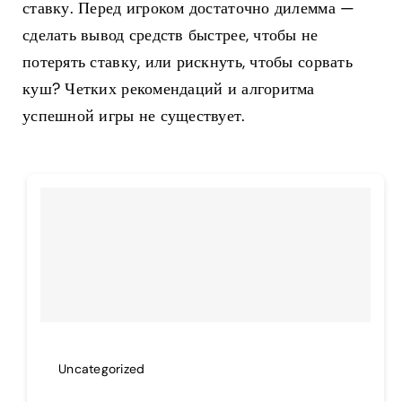
ставку. Перед игроком достаточно дилемма —
сделать вывод средств быстрее, чтобы не
потерять ставку, или рискнуть, чтобы сорвать
куш? Четких рекомендаций и алгоритма
успешной игры не существует.
Uncategorized