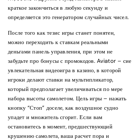
краткое закончиться в любую секунду и
определяется это генератором случайных чисел.
После того как тезис игры станет понятен,
можно переходить к ставкам реальными
деньгами панель управления, при этом не
забудьте про бонусы с промокодов. Aviator – сие
увлекательная видеоигра в казино, в которой
игроки делают ставки на мультипликатор,
который предполагает увеличиваться по мере
набора высоты самолетом. Цель игры – нажать
кнопку “Стоп” доселе, как воздушное судно
упадет и множитель сгорит. Если вам
остановитесь в момент, предшествующий
крушению самолета, ваша расчет пора и