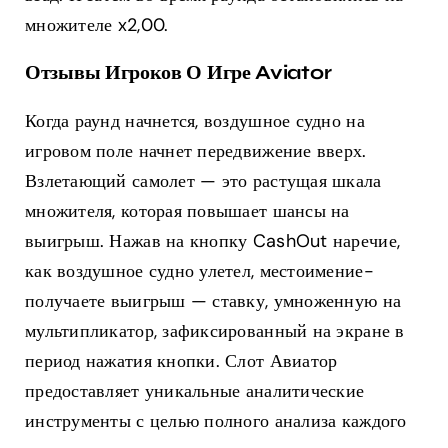
множителе x2,00.
Отзывы Игроков О Игре Aviator
Когда раунд начнется, воздушное судно на
игровом поле начнет передвижение вверх.
Взлетающий самолет — это растущая шкала
множителя, которая повышает шансы на
выигрыш. Нажав на кнопку CashOut наречие,
как воздушное судно улетел, местоимение-
получаете выигрыш — ставку, умноженную на
мультипликатор, зафиксированный на экране в
период нажатия кнопки. Слот Авиатор
предоставляет уникальные аналитические
инструменты с целью полного анализа каждого