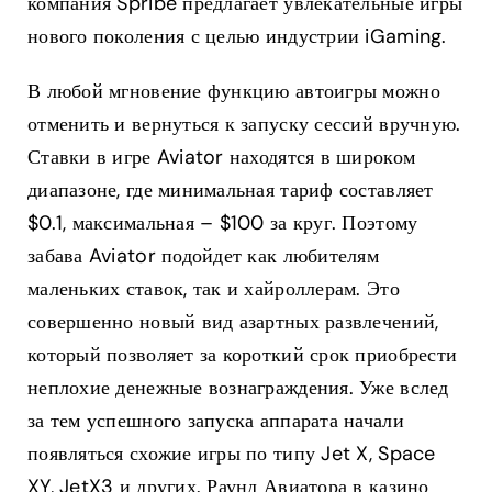
компания Spribe предлагает увлекательные игры
нового поколения с целью индустрии iGaming.
В любой мгновение функцию автоигры можно
отменить и вернуться к запуску сессий вручную.
Ставки в игре Aviator находятся в широком
диапазоне, где минимальная тариф составляет
$0.1, максимальная – $100 за круг. Поэтому
забава Aviator подойдет как любителям
маленьких ставок, так и хайроллерам. Это
совершенно новый вид азартных развлечений,
который позволяет за короткий срок приобрести
неплохие денежные вознаграждения. Уже вслед
за тем успешного запуска аппарата начали
появляться схожие игры по типу Jet X, Space
XY, JetX3 и других. Раунд Авиатора в казино