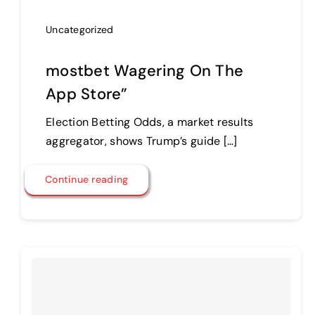
Uncategorized
‎mostbet Wagering On The
App Store”
Election Betting Odds, a market results
aggregator, shows Trump’s guide […]
Continue reading