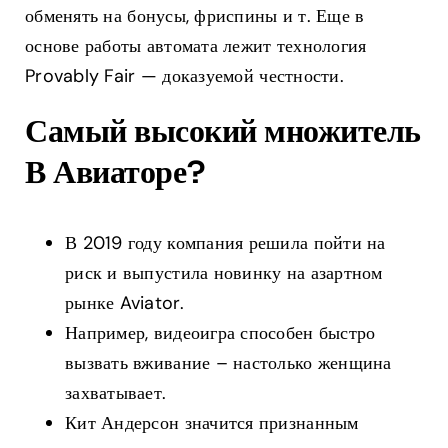
обменять на бонусы, фриспины и т. Еще в
основе работы автомата лежит технология
Provably Fair — доказуемой честности.
Самый высокий множитель
В Авиаторе?
В 2019 году компания решила пойти на
риск и выпустила новинку на азартном
рынке Aviator.
Например, видеоигра способен быстро
вызвать вживание – настолько женщина
захватывает.
Кит Андерсон значится признанным