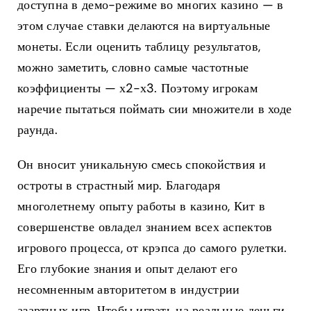
доступна в демо-режиме во многих казино — в
этом случае ставки делаются на виртуальные
монеты. Если оценить таблицу результатов,
можно заметить, словно самые частотные
коэффициенты — х2-х3. Поэтому игрокам
наречие пытаться поймать сии множители в ходе
раунда.
Он вносит уникальную смесь спокойствия и
остроты в страстный мир. Благодаря
многолетнему опыту работы в казино, Кит в
совершенстве овладел знанием всех аспектов
игрового процесса, от крэпса до самого рулетки.
Его глубокие знания и опыт делают его
несомненным авторитетом в индустрии
азартных игр. Чтобы играть на реальные деньги