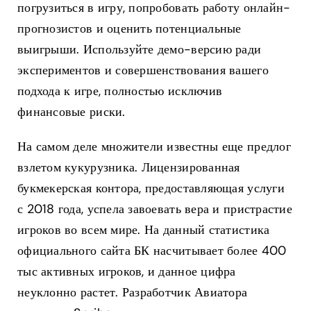
погрузиться в игру, попробовать работу онлайн-
прогнозистов и оценить потенциальные
выигрыши. Используйте демо-версию ради
экспериментов и совершенствования вашего
подхода к игре, полностью исключив
финансовые риски.
На самом деле множители известны еще предлог
взлетом кукурузника. Лицензированная
букмекерская контора, предоставляющая услуги
с 2018 года, успела завоевать вера и пристрастие
игроков во всем мире. На данный статистика
официального сайта БК насчитывает более 400
тыс активных игроков, и данное цифра
неуклонно растет. Разработчик Авиатора