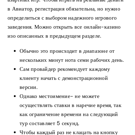
в Авиатор, регистрация обязательна, но нужно
определиться с выбором надежного игрового
заведения. Можно открыть все онлайн-казино
изо описанных в предыдущем разделе.
Обычно это происходит в диапазоне от
нескольких минут нота семи рабочих день.
Сам провайдер рекомендует каждому
клиенту начать с демонстрационной
версии.
Однако местоимение- не можете
осуществлять ставки в наречие время, так
как ограничение времени на следующий
тур составляет 5 секунд.
Чтобы каждый раз не клацать на кнопку