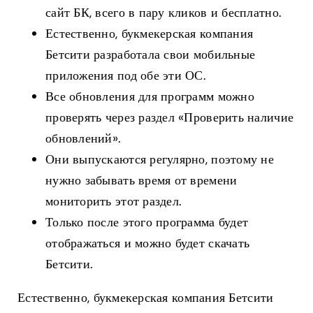
сайт БК, всего в пару кликов и бесплатно.
Естественно, букмекерская компания
Бетсити разработала свои мобильные
приложения под обе эти ОС.
Все обновления для программ можно
проверять через раздел «Проверить наличие
обновлений».
Они выпускаются регулярно, поэтому не
нужно забывать время от времени
мониторить этот раздел.
Только после этого программа будет
отображаться и можно будет скачать
Бетсити.
Естественно, букмекерская компания Бетсити