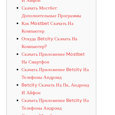
И Айфон
Скачать Мостбет:
Дополнительные Программы
Как Mostbet Скачать На
Компьютер
Откуда Betcity Скачать На
Компьютер?
Скачать Приложение Mostbet
На Смартфон
Скачать Приложение Betcity На
Телефоны Андроид
Betcity Скачать На Пк, Андроид
И Айфон
Скачать Приложение Betcity На
Телефоны Андроид