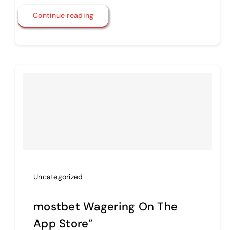
Continue reading
Uncategorized
‎mostbet Wagering On The
App Store”