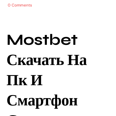
0 Comments
Mostbet
Скачать На
Пк И
Смартфон