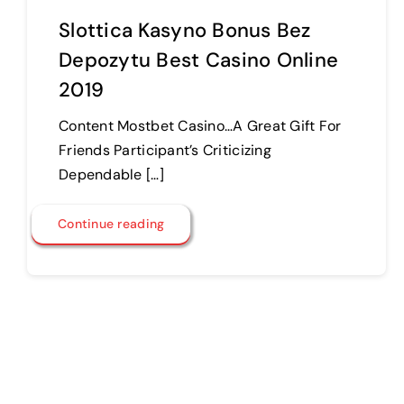
Slottica Kasyno Bonus Bez
Depozytu Best Casino Online
2019
Content Mostbet Casino…A Great Gift For
Friends Participant’s Criticizing
Dependable […]
Continue reading