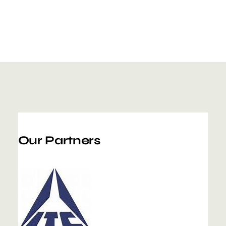
Our Partners