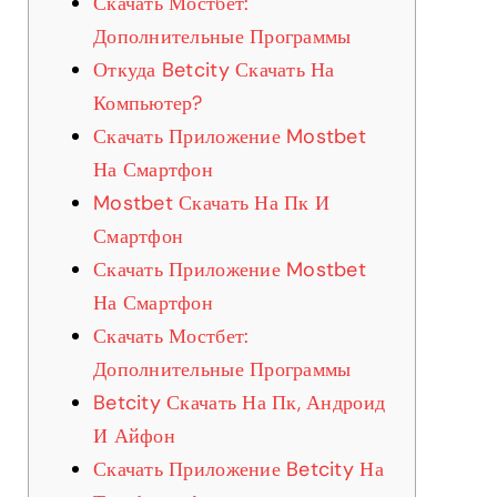
Скачать Мостбет:
Дополнительные Программы
Откуда Betcity Скачать На
Компьютер?
Скачать Приложение Mostbet
На Смартфон
Mostbet Скачать На Пк И
Смартфон
Скачать Приложение Mostbet
На Смартфон
Скачать Мостбет:
Дополнительные Программы
Betcity Скачать На Пк, Андроид
И Айфон
Скачать Приложение Betcity На