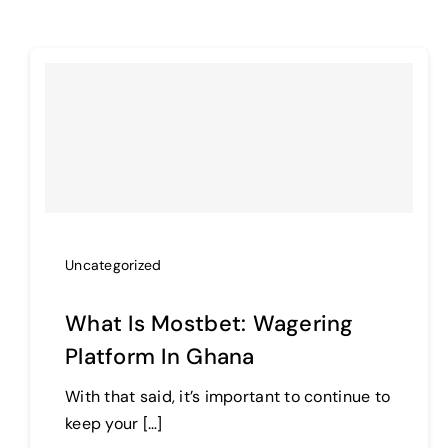
Uncategorized
What Is Mostbet: Wagering
Platform In Ghana
With that said, it’s important to continue to
keep your […]