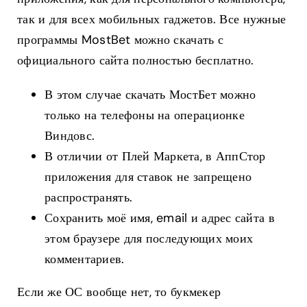
так и для всех мобильных гаджетов. Все нужные
программы MostBet можно скачать с
официального сайта полностью бесплатно.
В этом случае скачать МостБет можно
только на телефоны на операционке
Виндовс.
В отличии от Плей Маркета, в АппСтор
приложения для ставок не запрещено
распространять.
Сохранить моё имя, email и адрес сайта в
этом браузере для последующих моих
комментариев.
Если же ОС вообще нет, то букмекер