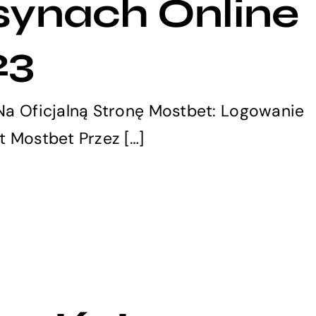
synach Online
23
Na Oficjalną Stronę Mostbet: Logowanie
t Mostbet Przez […]