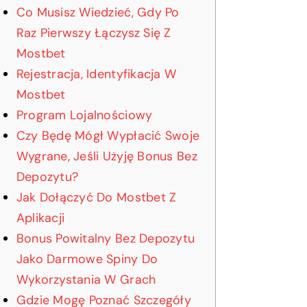
Co Musisz Wiedzieć, Gdy Po
Raz Pierwszy Łączysz Się Z
Mostbet
Rejestracja, Identyfikacja W
Mostbet
Program Lojalnościowy
Czy Będę Mógł Wypłacić Swoje
Wygrane, Jeśli Użyję Bonus Bez
Depozytu?
Jak Dołączyć Do Mostbet Z
Aplikacji
Bonus Powitalny Bez Depozytu
Jako Darmowe Spiny Do
Wykorzystania W Grach
Gdzie Mogę Poznać Szczegóły