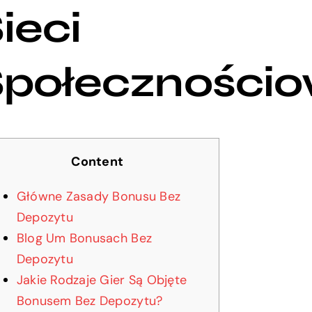
ieci
Społeczności
Content
Główne Zasady Bonusu Bez
Depozytu
Blog Um Bonusach Bez
Depozytu
Jakie Rodzaje Gier Są Objęte
Bonusem Bez Depozytu?