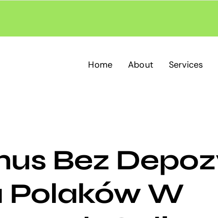
Home
About
Services
nus Bez Depoz
a Polaków W