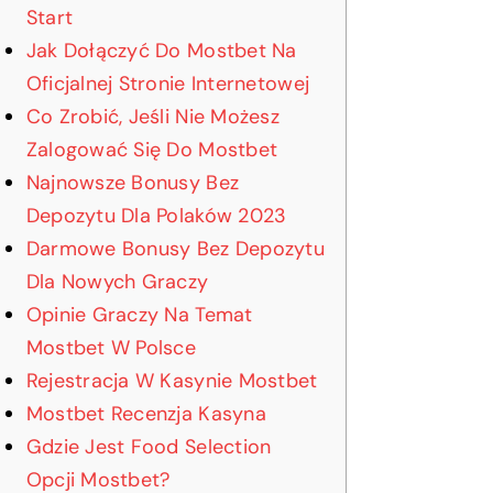
Start
Jak Dołączyć Do Mostbet Na
Oficjalnej Stronie Internetowej
Co Zrobić, Jeśli Nie Możesz
Zalogować Się Do Mostbet
Najnowsze Bonusy Bez
Depozytu Dla Polaków 2023
Darmowe Bonusy Bez Depozytu
Dla Nowych Graczy
Opinie Graczy Na Temat
Mostbet W Polsce
Rejestracja W Kasynie Mostbet
Mostbet Recenzja Kasyna
Gdzie Jest Food Selection
Opcji Mostbet?