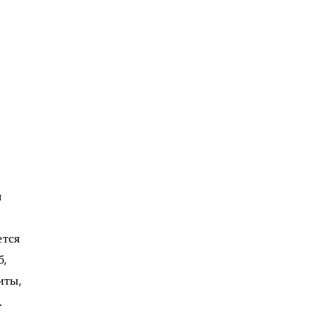
я
ется
б,
иты,
.