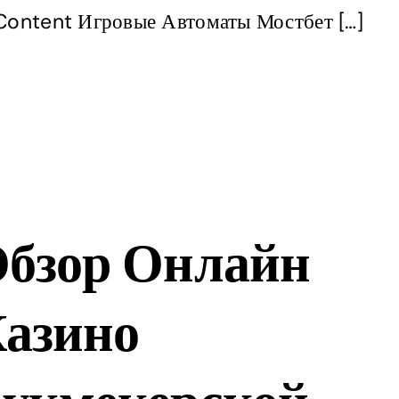
Content Игровые Автоматы Мостбет […]
бзор Онлайн
азино