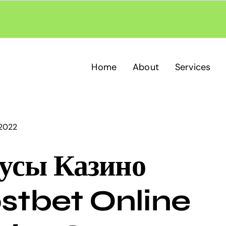
Home
About
Services
 2022
усы Казино
stbet Online