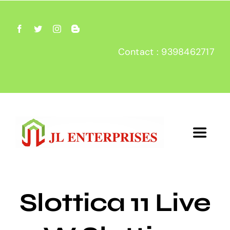
Skip
to
content
Contact : 9398462717
Toggle
Navigat
Home
Slottica 11 Live
About