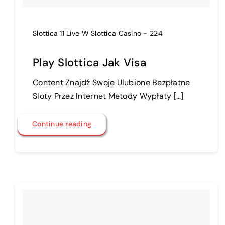
Slottica 11 Live W Slottica Casino - 224
Play Slottica Jak Visa
Content Znajdź Swoje Ulubione Bezpłatne
Sloty Przez Internet Metody Wypłaty […]
Continue reading