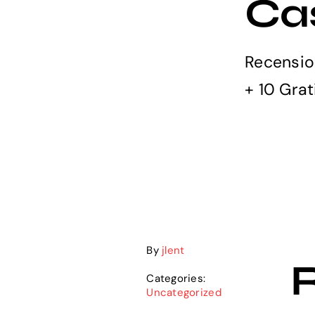
Ca
Recensio
+ 10 Grati
By
jlent
Categories:
Uncategorized