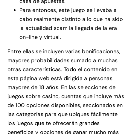
casa de apuestas.
Para entonces, este juego se llevaba a
cabo realmente distinto a lo que ha sido
la actualidad scam la llegada de la era
on-line y virtual.
Entre ellas se incluyen varias bonificaciones,
mayores probabilidades sumado a muchas
otras características. Todo el contenido en
esta página web está dirigida a personas
mayores de 18 años. En las selecciones de
juegos sobre casino, cuentas que incluye más
de 100 opciones disponibles, seccionados en
las categorías para que ubiques fácilmente
los juegos que te ofrecerán grandes
beneficios y opciones de ganar mucho más