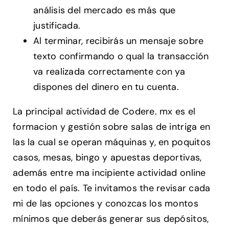
análisis del mercado es más que
justificada.
Al terminar, recibirás un mensaje sobre
texto confirmando o qual la transacción
va realizada correctamente con ya
dispones del dinero en tu cuenta.
La principal actividad de Codere. mx es el
formacion y gestión sobre salas de intriga en
las la cual se operan máquinas y, en poquitos
casos, mesas, bingo y apuestas deportivas,
además entre ma incipiente actividad online
en todo el país. Te invitamos the revisar cada
mi de las opciones y conozcas los montos
mínimos que deberás generar sus depósitos,