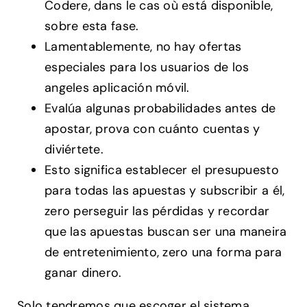
Codere, dans le cas où está disponible,
sobre esta fase.
Lamentablemente, no hay ofertas
especiales para los usuarios de los
angeles aplicación móvil.
Evalúa algunas probabilidades antes de
apostar, prova con cuánto cuentas y
diviértete.
Esto significa establecer el presupuesto
para todas las apuestas y subscribir a él,
zero perseguir las pérdidas y recordar
que las apuestas buscan ser una maneira
de entretenimiento, zero una forma para
ganar dinero.
Solo tendremos que escoger el sistema