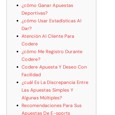
¿cómo Ganar Apuestas
Deportivas?
¿cómo Usar Estadísticas Al
Dar?
Atención Al Cliente Para
Codere
¿cómo Me Registro Durante
Codere?
Codere Apuesta Y Deseo Con
Facilidad
¿cuál Es La Discrepancia Entre
Las Apuestas Simples Y
Algunas Múltiples?
Recomendaciones Para Sus
Apuestas De E-sports