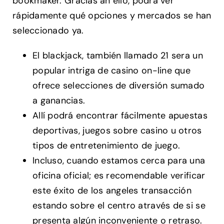
bookmaker. Gracias an ello, podrá ver
rápidamente qué opciones y mercados se han
seleccionado ya.
El blackjack, también llamado 21 sera un
popular intriga de casino on-line que
ofrece selecciones de diversión sumado
a ganancias.
Allí podrá encontrar fácilmente apuestas
deportivas, juegos sobre casino u otros
tipos de entretenimiento de juego.
Incluso, cuando estamos cerca para una
oficina oficial; es recomendable verificar
este éxito de los angeles transacción
estando sobre el centro através de si se
presenta algún inconveniente o retraso.