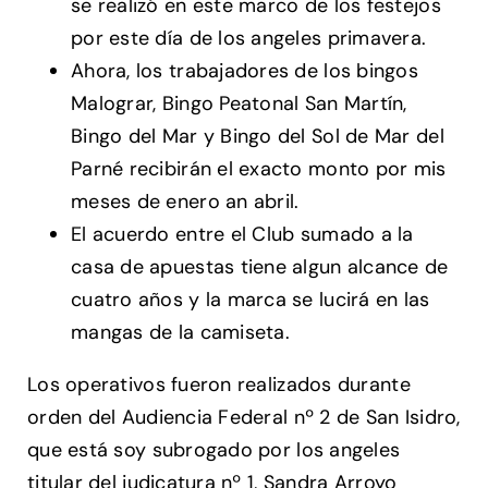
se realizó en este marco de los festejos
por este día de los angeles primavera.
Ahora, los trabajadores de los bingos
Malograr, Bingo Peatonal San Martín,
Bingo del Mar y Bingo del Sol de Mar del
Parné recibirán el exacto monto por mis
meses de enero an abril.
El acuerdo entre el Club sumado a la
casa de apuestas tiene algun alcance de
cuatro años y la marca se lucirá en las
mangas de la camiseta.
Los operativos fueron realizados durante
orden del Audiencia Federal nº 2 de San Isidro,
que está soy subrogado por los angeles
titular del judicatura nº 1, Sandra Arroyo