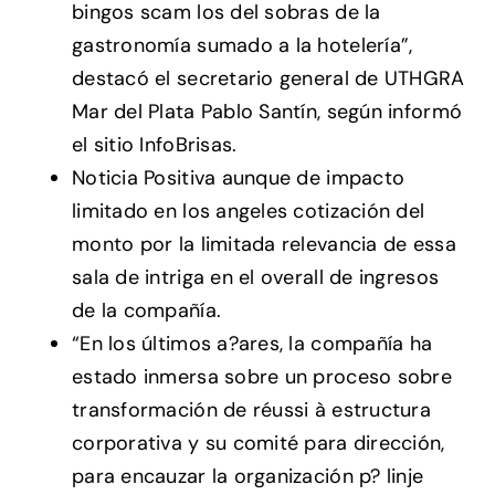
bingos scam los del sobras de la
gastronomía sumado a la hotelería”,
destacó el secretario general de UTHGRA
Mar del Plata Pablo Santín, según informó
el sitio InfoBrisas.
Noticia Positiva aunque de impacto
limitado en los angeles cotización del
monto por la limitada relevancia de essa
sala de intriga en el overall de ingresos
de la compañía.
“En los últimos a?ares, la compañía ha
estado inmersa sobre un proceso sobre
transformación de réussi à estructura
corporativa y su comité para dirección,
para encauzar la organización p? linje