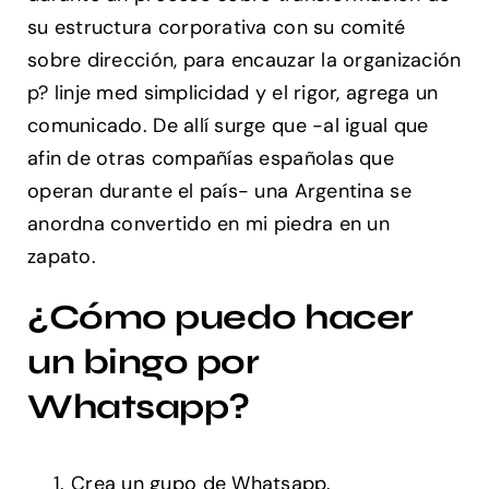
su estructura corporativa con su comité
sobre dirección, para encauzar la organización
p? linje med simplicidad y el rigor, agrega un
comunicado. De allí surge que -al igual que
afin de otras compañías españolas que
operan durante el país- una Argentina se
anordna convertido en mi piedra en un
zapato.
¿Cómo puedo hacer
un bingo por
Whatsapp?
Crea un gupo de Whatsapp.