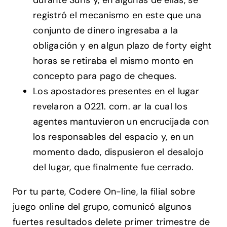
durante Suris y, en algunas de ellas, se
registró el mecanismo en este que una
conjunto de dinero ingresaba a la
obligación y en algun plazo de forty eight
horas se retiraba el mismo monto en
concepto para pago de cheques.
Los apostadores presentes en el lugar
revelaron a 0221. com. ar la cual los
agentes mantuvieron un encrucijada con
los responsables del espacio y, en un
momento dado, dispusieron el desalojo
del lugar, que finalmente fue cerrado.
Por tu parte, Codere On-line, la filial sobre
juego online del grupo, comunicó algunos
fuertes resultados delete primer trimestre de