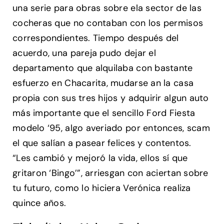
una serie para obras sobre ela sector de las
cocheras que no contaban con los permisos
correspondientes. Tiempo después del
acuerdo, una pareja pudo dejar el
departamento que alquilaba con bastante
esfuerzo en Chacarita, mudarse an la casa
propia con sus tres hijos y adquirir algun auto
más importante que el sencillo Ford Fiesta
modelo ‘95, algo averiado por entonces, scam
el que salían a pasear felices y contentos.
“Les cambió y mejoró la vida, ellos sí que
gritaron ‘Bingo’”, arriesgan con aciertan sobre
tu futuro, como lo hiciera Verónica realiza
quince años.