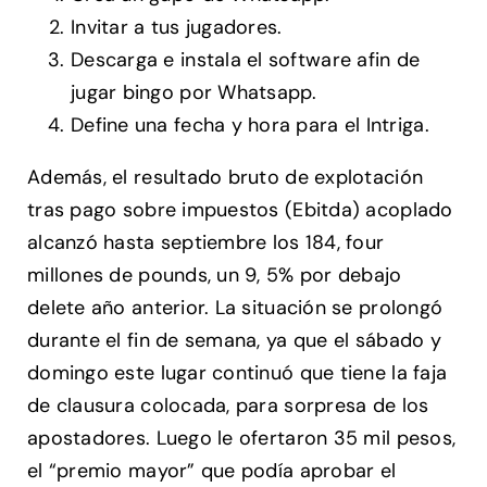
Invitar a tus jugadores.
Descarga e instala el software afin de
jugar bingo por Whatsapp.
Define una fecha y hora para el Intriga.
Además, el resultado bruto de explotación
tras pago sobre impuestos (Ebitda) acoplado
alcanzó hasta septiembre los 184, four
millones de pounds, un 9, 5% por debajo
delete año anterior. La situación se prolongó
durante el fin de semana, ya que el sábado y
domingo este lugar continuó que tiene la faja
de clausura colocada, para sorpresa de los
apostadores. Luego le ofertaron 35 mil pesos,
el “premio mayor” que podía aprobar el