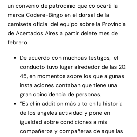
un convenio de patrocinio que colocará la
marca Codere-Bingo en el dorsal de la
camiseta oficial del equipo sobre la Provincia
de Acertados Aires a partir delete mes de
febrero.
De acuerdo con muchoas testigos, el
conducto tuvo lugar alrededor de las 20.
45, en momentos sobre los que algunas
instalaciones contaban que tiene una
gran coincidencia de personas.
“Es el in addition más alto en la historia
de los angeles actividad y pone en
igualdad sobre condiciones a mis
compañeros y compañeras de aquellas