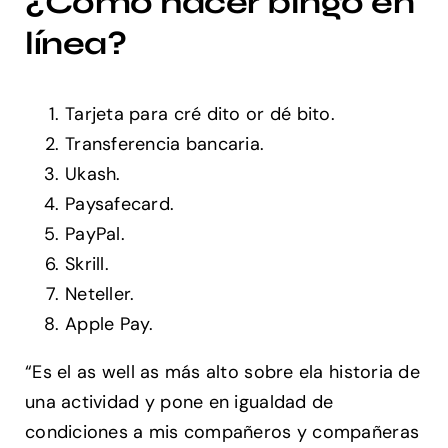
¿Cómo hacer bingo en
línea?
Tarjeta para cré dito or dé bito.
Transferencia bancaria.
Ukash.
Paysafecard.
PayPal.
Skrill.
Neteller.
Apple Pay.
“Es el as well as más alto sobre ela historia de
una actividad y pone en igualdad de
condiciones a mis compañeros y compañeras