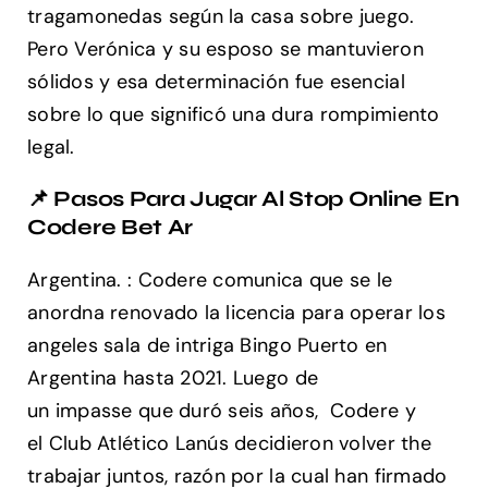
tragamonedas según la casa sobre juego.
Pero Verónica y su esposo se mantuvieron
sólidos y esa determinación fue esencial
sobre lo que significó una dura rompimiento
legal.
📌 Pasos Para Jugar Al Stop Online En
Codere Bet Ar
Argentina. : Codere comunica que se le
anordna renovado la licencia para operar los
angeles sala de intriga Bingo Puerto en
Argentina hasta 2021. Luego de
un impasse que duró seis años, Codere y
el Club Atlético Lanús decidieron volver the
trabajar juntos, razón por la cual han firmado