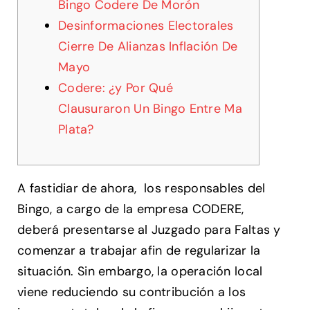
Bingo Codere De Morón
Desinformaciones Electorales
Cierre De Alianzas Inflación De
Mayo
Codere: ¿y Por Qué
Clausuraron Un Bingo Entre Ma
Plata?
A fastidiar de ahora, los responsables del
Bingo, a cargo de la empresa CODERE,
deberá presentarse al Juzgado para Faltas y
comenzar a trabajar afin de regularizar la
situación. Sin embargo, la operación local
viene reduciendo su contribución a los