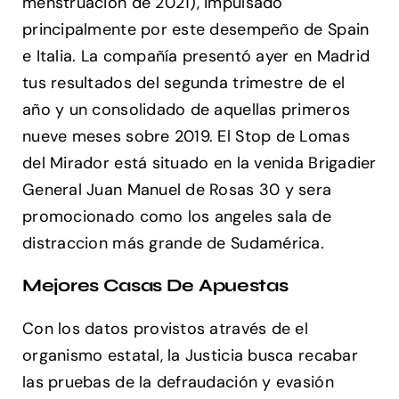
menstruación de 2021), impulsado
principalmente por este desempeño de Spain
e Italia. La compañía presentó ayer en Madrid
tus resultados del segunda trimestre de el
año y un consolidado de aquellas primeros
nueve meses sobre 2019. El Stop de Lomas
del Mirador está situado en la venida Brigadier
General Juan Manuel de Rosas 30 y sera
promocionado como los angeles sala de
distraccion más grande de Sudamérica.
Mejores Casas De Apuestas
Con los datos provistos através de el
organismo estatal, la Justicia busca recabar
las pruebas de la defraudación y evasión