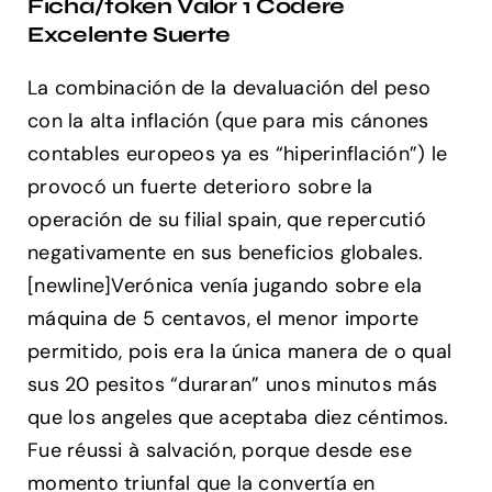
Ficha/token Valor 1 Codere
Excelente Suerte
La combinación de la devaluación del peso
con la alta inflación (que para mis cánones
contables europeos ya es “hiperinflación”) le
provocó un fuerte deterioro sobre la
operación de su filial spain, que repercutió
negativamente en sus beneficios globales.
[newline]Verónica venía jugando sobre ela
máquina de 5 centavos, el menor importe
permitido, pois era la única manera de o qual
sus 20 pesitos “duraran” unos minutos más
que los angeles que aceptaba diez céntimos.
Fue réussi à salvación, porque desde ese
momento triunfal que la convertía en