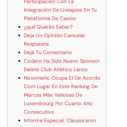
Participación Con La
Integración De Livespins En Tu
Plataforma De Casino
¿qué Querés Saber?
Deja Un Opinión Cancelar
Respuesta
Dejá Tu Comentario
Codere Ha Sido Nuevo Sponsor
Delete Club Atlético Lanús
Novomatic Ocupa El De Acordo
Com Lugar En Este Ranking De
Marcas Más Valiosas De
Luxembourg Por Cuarto Año
Consecutivo
Informe Especial: Clausuraron