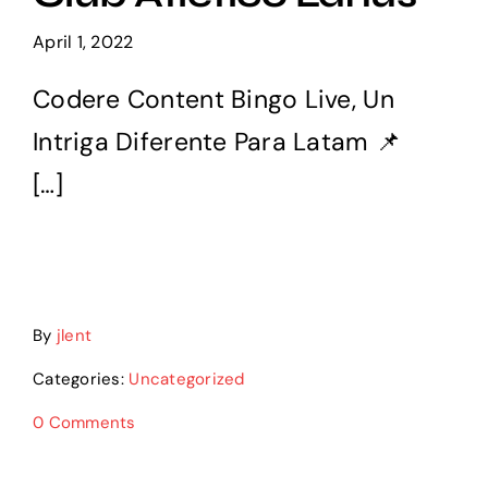
Services
April 1, 2022
Careers
Codere Content Bingo Live, Un
Intriga Diferente Para Latam 📌
Contact us
[…]
By
jlent
Categories:
Uncategorized
0 Comments