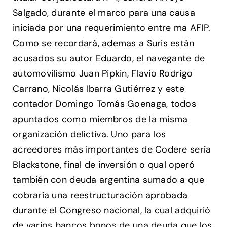
Salgado, durante el marco para una causa
iniciada por una requerimiento entre ma AFIP.
Como se recordará, ademas a Suris están
acusados su autor Eduardo, el navegante de
automovilismo Juan Pipkin, Flavio Rodrigo
Carrano, Nicolás Ibarra Gutiérrez y este
contador Domingo Tomás Goenaga, todos
apuntados como miembros de la misma
organización delictiva. Uno para los
acreedores más importantes de Codere sería
Blackstone, final de inversión o qual operó
también con deuda argentina sumado a que
cobraría una reestructuración aprobada
durante el Congreso nacional, la cual adquirió
de varios bancos bonos de una deuda que los