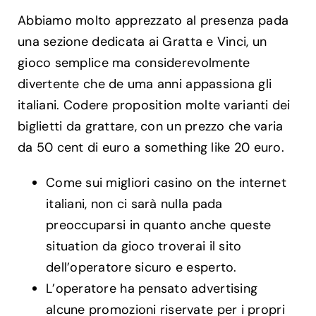
Abbiamo molto apprezzato al presenza pada
una sezione dedicata ai Gratta e Vinci, un
gioco semplice ma considerevolmente
divertente che de uma anni appassiona gli
italiani. Codere proposition molte varianti dei
biglietti da grattare, con un prezzo che varia
da 50 cent di euro a something like 20 euro.
Come sui migliori casino on the internet
italiani, non ci sarà nulla pada
preoccuparsi in quanto anche queste
situation da gioco troverai il sito
dell’operatore sicuro e esperto.
L’operatore ha pensato advertising
alcune promozioni riservate per i propri