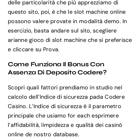
delle particolarità che più apprezziamo di
questo sito, poi, è che le slot machine online
possono valere provate in modalità demo. In
esercizio, basta andare sul sito, scegliere
arianne gioco di slot machine che si preferisce
e cliccare su Prova.
Come Funziona Il Bonus Con
Assenza Di Deposito Codere?
Scopri quali fattori prendiamo in studio nel
calcolo dell’Indice di sicurezza pada Codere
Casino. L’Indice di sicurezza è il parametro
principale che usiamo for each esprimere
l’affidabilità, limpidezza e qualità dei casinò
online de nostro database.