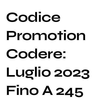
Codice
Promotion
Codere:
Luglio 2023
Fino A 245