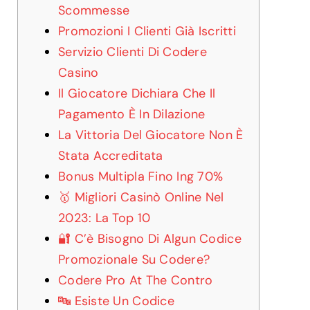
Scommesse
Promozioni I Clienti Già Iscritti
Servizio Clienti Di Codere
Casino
Il Giocatore Dichiara Che Il
Pagamento È In Dilazione
La Vittoria Del Giocatore Non È
Stata Accreditata
Bonus Multipla Fino Ing 70%
🥇 Migliori Casinò Online Nel
2023: La Top 10
🔐 C’è Bisogno Di Algun Codice
Promozionale Su Codere?
Codere Pro At The Contro
🔤 Esiste Un Codice