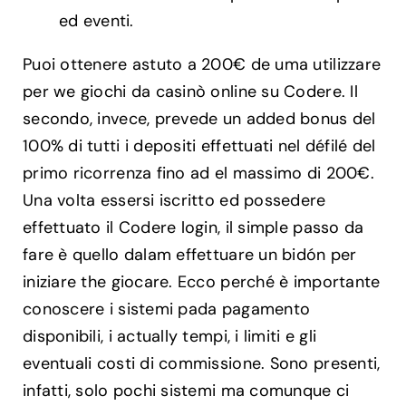
ed eventi.
Puoi ottenere astuto a 200€ de uma utilizzare
per we giochi da casinò online su Codere. Il
secondo, invece, prevede un added bonus del
100% di tutti i depositi effettuati nel défilé del
primo ricorrenza fino ad el massimo di 200€.
Una volta essersi iscritto ed possedere
effettuato il Codere login, il simple passo da
fare è quello dalam effettuare un bidón per
iniziare the giocare. Ecco perché è importante
conoscere i sistemi pada pagamento
disponibili, i actually tempi, i limiti e gli
eventuali costi di commissione. Sono presenti,
infatti, solo pochi sistemi ma comunque ci