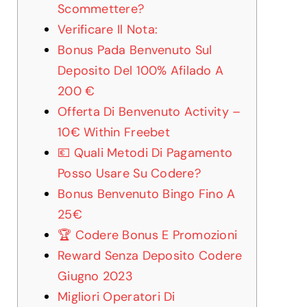
Scommettere?
Verificare Il Nota:
Bonus Pada Benvenuto Sul
Deposito Del 100% Afilado A
200 €
Offerta Di Benvenuto Activity –
10€ Within Freebet
💶 Quali Metodi Di Pagamento
Posso Usare Su Codere?
Bonus Benvenuto Bingo Fino A
25€
🏆 Codere Bonus E Promozioni
Reward Senza Deposito Codere
Giugno 2023
Migliori Operatori Di