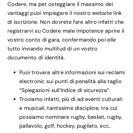
Codere, ma per osteggiare il massimo dei
vantaggi puoi impiegare il nostro website link
di iscrizione. Non dovrete fare altro infatti che
registrarvi su Codere male impotence aprire il
vostro conto di gara, confermando poi elle
tutto inviando multitud di un vostro
documento di identità.
Puoi trovare altre informazioni sui reclami
electronic sui punti di penalità alla taglio
“Spiegazioni sull’Indice di sicurezza”.
Troviamo infatti, più di ad eventi culturali
e musicali, tantissime discipline, tra cui
possiamo nominare rugby, basket, rugby,
pallavolo, golf, hockey, pugilato, ecc.