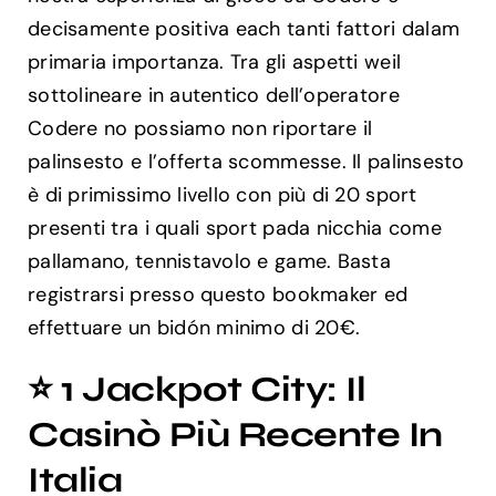
decisamente positiva each tanti fattori dalam
primaria importanza. Tra gli aspetti weil
sottolineare in autentico dell’operatore
Codere no possiamo non riportare il
palinsesto e l’offerta scommesse. Il palinsesto
è di primissimo livello con più di 20 sport
presenti tra i quali sport pada nicchia come
pallamano, tennistavolo e game. Basta
registrarsi presso questo bookmaker ed
effettuare un bidón minimo di 20€.
⭐ 1 Jackpot City: Il
Casinò Più Recente In
Italia