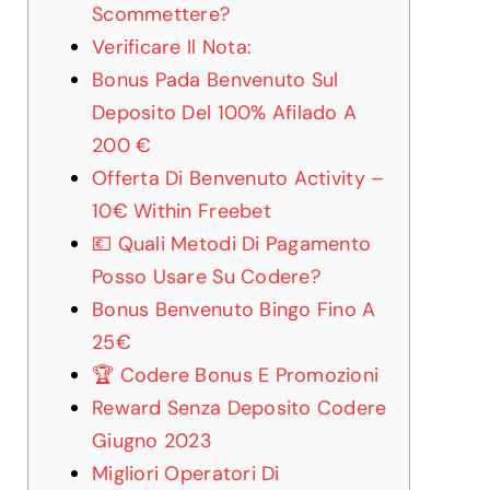
Scommettere?
Verificare Il Nota:
Bonus Pada Benvenuto Sul
Deposito Del 100% Afilado A
200 €
Offerta Di Benvenuto Activity –
10€ Within Freebet
💶 Quali Metodi Di Pagamento
Posso Usare Su Codere?
Bonus Benvenuto Bingo Fino A
25€
🏆 Codere Bonus E Promozioni
Reward Senza Deposito Codere
Giugno 2023
Migliori Operatori Di