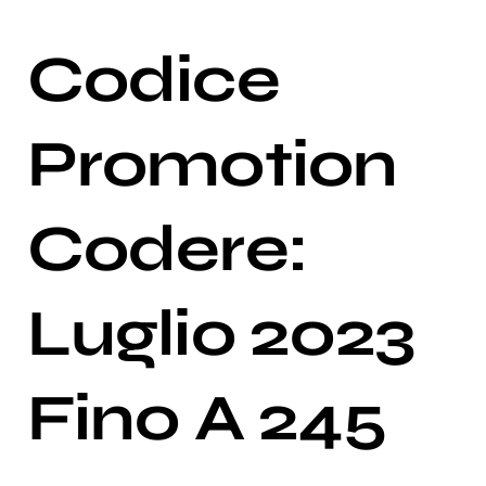
Codice
Promotion
Codere:
Luglio 2023
Fino A 245