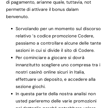
di pagamento, arianne quale, tuttavia, not
permette di attivare il bonus dalam
benvenuto.
Sorvolando per un momento sul discorso
relativo ‘s codice promozione Codere,
passiamo a controllare alcune delle tante
sezioni in cui si divide il sito di Codere.
Per cominciare a giocare si dovrà
innanzitutto scegliere uno compresa tra i
nostri casinò online sicuri in Italia,
effettuare un deposito, e accedere alla
sezione giochi.
In questa parte della nostra analisi non
usted parleremo delle varie promozioni