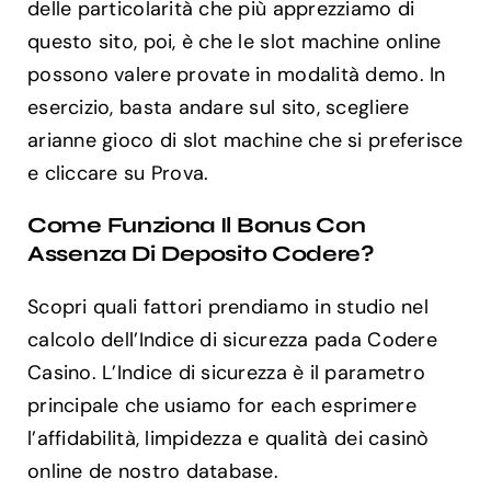
delle particolarità che più apprezziamo di
questo sito, poi, è che le slot machine online
possono valere provate in modalità demo. In
esercizio, basta andare sul sito, scegliere
arianne gioco di slot machine che si preferisce
e cliccare su Prova.
Come Funziona Il Bonus Con
Assenza Di Deposito Codere?
Scopri quali fattori prendiamo in studio nel
calcolo dell’Indice di sicurezza pada Codere
Casino. L’Indice di sicurezza è il parametro
principale che usiamo for each esprimere
l’affidabilità, limpidezza e qualità dei casinò
online de nostro database.