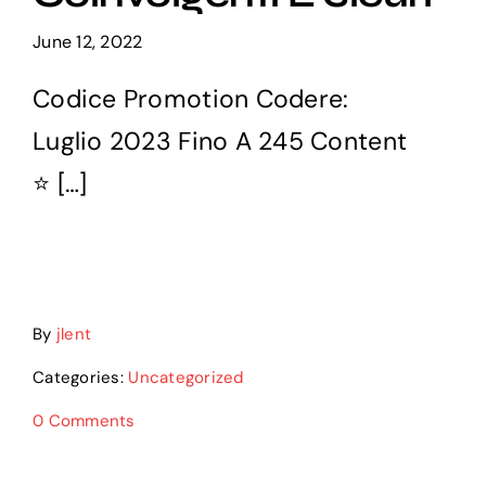
Services
June 12, 2022
Careers
Codice Promotion Codere:
Luglio 2023 Fino A 245 Content
Contact us
⭐ […]
By
jlent
Categories:
Uncategorized
0 Comments