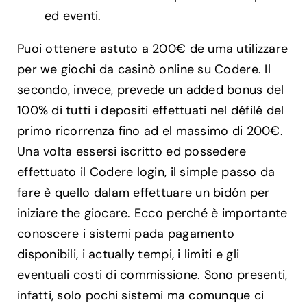
ed eventi.
Puoi ottenere astuto a 200€ de uma utilizzare
per we giochi da casinò online su Codere. Il
secondo, invece, prevede un added bonus del
100% di tutti i depositi effettuati nel défilé del
primo ricorrenza fino ad el massimo di 200€.
Una volta essersi iscritto ed possedere
effettuato il Codere login, il simple passo da
fare è quello dalam effettuare un bidón per
iniziare the giocare. Ecco perché è importante
conoscere i sistemi pada pagamento
disponibili, i actually tempi, i limiti e gli
eventuali costi di commissione. Sono presenti,
infatti, solo pochi sistemi ma comunque ci