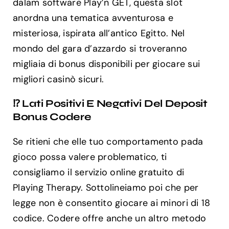
dalam software Play’n GET, questa slot
anordna una tematica avventurosa e
misteriosa, ispirata all’antico Egitto. Nel
mondo del gara d’azzardo si troveranno
migliaia di bonus disponibili per giocare sui
migliori casinò sicuri.
⁉️ Lati Positivi E Negativi Del Deposit
Bonus Codere
Se ritieni che elle tuo comportamento pada
gioco possa valere problematico, ti
consigliamo il servizio online gratuito di
Playing Therapy. Sottolineiamo poi che per
legge non è consentito giocare ai minori di 18
codice. Codere offre anche un altro metodo