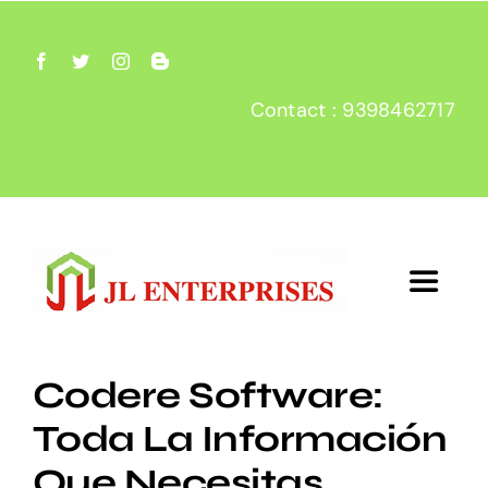
Skip
to
content
Contact : 9398462717
Toggle
Navigat
Home
Codere Software:
Toda La Información
About
Que Necesitas