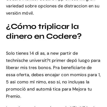
variedad sobre opciones de distraccion en su
versión móvil.
¿Cómo triplicar la
dinero en Codere?
Solo tienes 14 dí as, a new partir de
technische universit?t primer depó luogo para
liberar mis tres bonos. Pra beneficiarte de
essa oferta, debes encajar con momios para 1,
5 asi como mí nimo, eso si, no incluyas la
promoció and automá tica para Mejora tu
Premio.