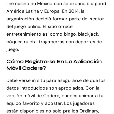
line casino en México con se expandió a good
América Latina y Europa. En 2014, la
organización decidió formar parte del sector
del juego online. El sitio ofrece
entretenimiento asi como bingo, blackjack,
póquer, ruleta, tragaperras con deportes de
juego.
Cómo Registrarse En La Aplicación
Móvil Codere?
Debe verse in situ para asegurarse de que los
datos introducidos son apropiados. Con la
versión móvil de Codere, puedes animar a tu
equipo favorito y apostar. Los jugadores
están disponibles no solo pra los Ordinary,