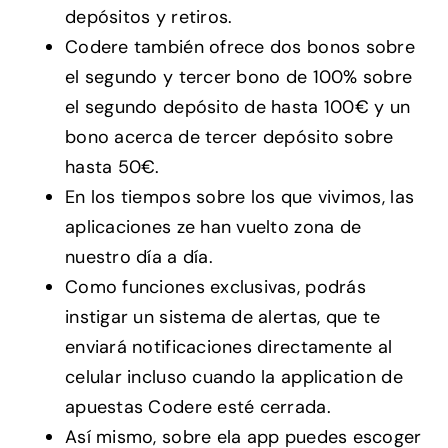
depósitos y retiros.
Codere también ofrece dos bonos sobre
el segundo y tercer bono de 100% sobre
el segundo depósito de hasta 100€ y un
bono acerca de tercer depósito sobre
hasta 50€.
En los tiempos sobre los que vivimos, las
aplicaciones ze han vuelto zona de
nuestro día a día.
Como funciones exclusivas, podrás
instigar un sistema de alertas, que te
enviará notificaciones directamente al
celular incluso cuando la application de
apuestas Codere esté cerrada.
Así mismo, sobre ela app puedes escoger