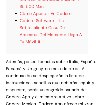
$5 500 Mxn
Cómo Apostar En Codere
Codere Software – La
Sobresaliente Casa De
Apuestas Del Momento Llega A
Tu Móvil 📱
Además, posee licencias sobre Italia, España,
Panamá y Uruguay, no meio de otros. A
continuación se desplegarán la lista de
instrucciones sencillas que deberás seguir y
dispuesto, serás un engreido usuario de
Codere App y el miembro activo sobre
Codere Mexico. Codere App ofrece mi gran