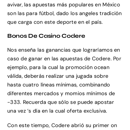
avivar, las apuestas más populares en México
son las para fútbol, dado los angeles tradición
que carga con este deporte en el país.
Bonos De Casino Codere
Nos enseña las ganancias que lograríamos en
caso de ganar en las apuestas de Codere. Por
ejemplo, para la cual la promoción ocean
válida, deberás realizar una jugada sobre
hasta cuatro líneas mínimas, combinando
diferentes mercados y momios mínimos de
-333. Recuerda que sólo se puede apostar
una vez ‘s día en la cual oferta exclusiva.
Con este tiempo, Codere abrió su primer on