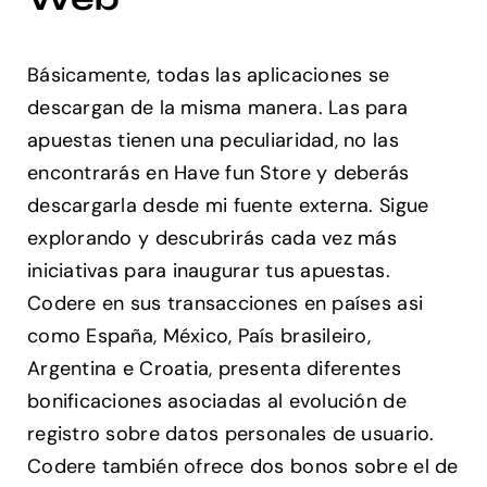
Básicamente, todas las aplicaciones se
descargan de la misma manera. Las para
apuestas tienen una peculiaridad, no las
encontrarás en Have fun Store y deberás
descargarla desde mi fuente externa. Sigue
explorando y descubrirás cada vez más
iniciativas para inaugurar tus apuestas.
Codere en sus transacciones en países asi
como España, México, País brasileiro,
Argentina e Croatia, presenta diferentes
bonificaciones asociadas al evolución de
registro sobre datos personales de usuario.
Codere también ofrece dos bonos sobre el de