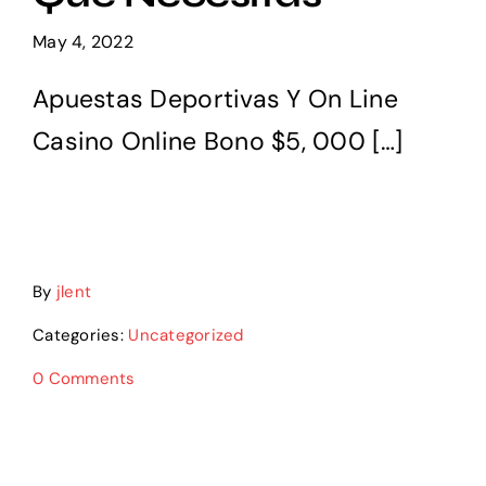
Services
May 4, 2022
Careers
Apuestas Deportivas Y On Line
Casino Online Bono $5, 000 […]
Contact us
By
jlent
Categories:
Uncategorized
0 Comments