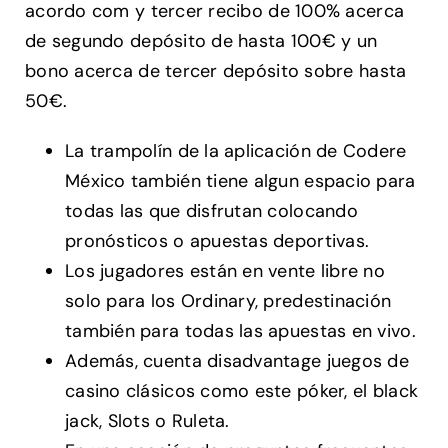
acordo com y tercer recibo de 100% acerca
de segundo depósito de hasta 100€ y un
bono acerca de tercer depósito sobre hasta
50€.
La trampolín de la aplicación de Codere
México también tiene algun espacio para
todas las que disfrutan colocando
pronósticos o apuestas deportivas.
Los jugadores están en vente libre no
solo para los Ordinary, predestinación
también para todas las apuestas en vivo.
Además, cuenta disadvantage juegos de
casino clásicos como este póker, el black
jack, Slots o Ruleta.