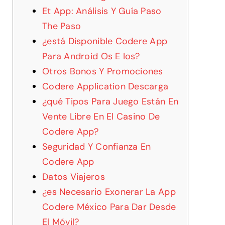
Et App: Análisis Y Guía Paso
The Paso
¿está Disponible Codere App
Para Android Os E Ios?
Otros Bonos Y Promociones
Codere Application Descarga
¿qué Tipos Para Juego Están En
Vente Libre En El Casino De
Codere App?
Seguridad Y Confianza En
Codere App
Datos Viajeros
¿es Necesario Exonerar La App
Codere México Para Dar Desde
El Móvil?