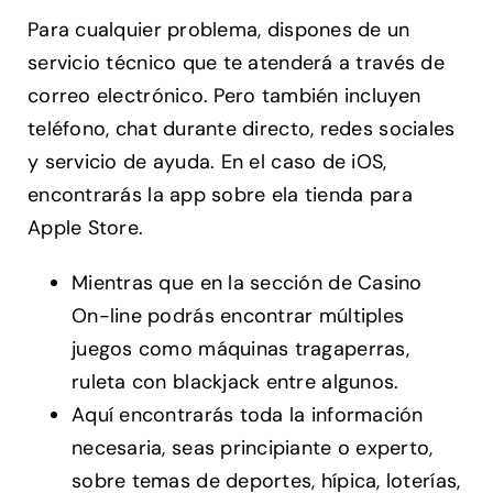
Para cualquier problema, dispones de un
servicio técnico que te atenderá a través de
correo electrónico. Pero también incluyen
teléfono, chat durante directo, redes sociales
y servicio de ayuda. En el caso de iOS,
encontrarás la app sobre ela tienda para
Apple Store.
Mientras que en la sección de Casino
On-line podrás encontrar múltiples
juegos como máquinas tragaperras,
ruleta con blackjack entre algunos.
Aquí encontrarás toda la información
necesaria, seas principiante o experto,
sobre temas de deportes, hípica, loterías,