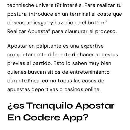
technische universit?t interé s. Para realizar tu
postura, introduce en un terminal el coste que
deseas arriesgar y haz clic en el botó n “
Realizar Apuesta” para clausurar el proceso.
Apostar en palpitante es una expertise
completamente diferente de hacer apuestas
previas al partido. Esto lo saben muy bien
quienes buscan sitios de entretenimiento
durante línea, como todas las casas de
apuestas deportivas o casinos online.
¿es Tranquilo Apostar
En Codere App?