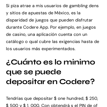
Si piza atrae a mis usuarios de gambling dens
y sitios de apuestas de México, es la
disparidad de juegos que pueden disfrutar
durante Codere App. Por ejemplo, en juegos
de casino, una aplicación cuenta con un
catálogo o qual cubre las exigencias hasta de
los usuarios más experimentados.
¿Cuánto es lo minimo
que se puede
depositar en Codere?
Tendrías que depositar $ one hundred, $ 250,
$ 500 y $ 1, 000. Con obtendrá s el PIN de of