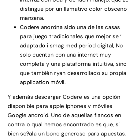
distingue por un llamativo color obsceno
manzana.
Codere anordna sido una de las casas
para juego tradicionales que mejor se ‘
adaptado i smag med period digital, No
solo cuentan con una internet muy
completa y una plataforma intuitiva, sino
que también ryan desarrollado su propia
application móvil.
Y además descargar Codere es una opción
disponible para apple iphones y móviles
Google android. Uno de aquellas flancos en
contra o qual hemos encontrado es que, si
bien se?ala un bono generoso para apuestas,