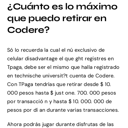
¿Cuánto es lo máximo
que puedo retirar en
Codere?
Só lo recuerda la cual el nú exclusivo de
celular disadvantage el que ght registres en
Tpaga, debe ser el mismo que halla registrado
en technische universit?t cuenta de Codere.
Con TPaga tendrías que retirar desde $ 10.
000 pesos hasta $ just one. 700. 000 pesos
por transacció n y hasta $ 10. 000. 000 de
pesos por dí an durante varias transacciones.
Ahora podrás jugar durante disfrutas de las