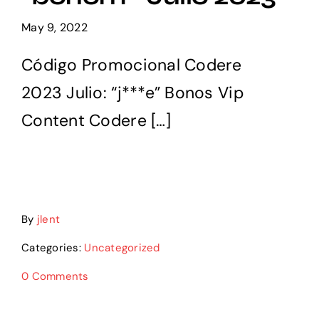
Services
May 9, 2022
Careers
Código Promocional Codere
2023 Julio: “j***e” Bonos Vip
Contact us
Content Codere […]
By
jlent
Categories:
Uncategorized
0 Comments