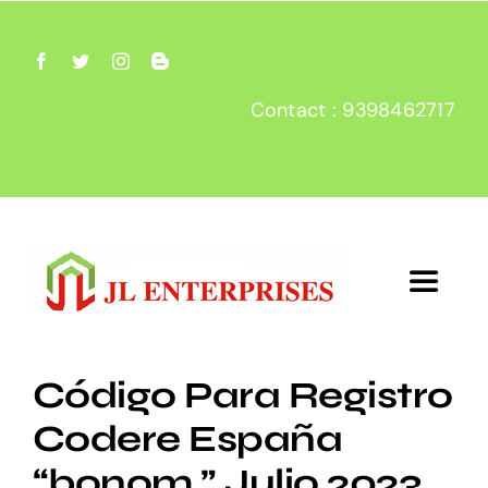
Skip
to
content
Contact : 9398462717
Toggle
Navigat
Home
Código Para Registro
Codere España
About
“bonom ” Julio 2023