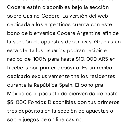
Codere están disponibles bajo la sección
sobre Casino Codere. La versión del web
dedicada a los argentinos cuenta con este
bono de bienvenida Codere Argentina afin de
la sección de apuestas deportivas. Gracias an
esta oferta los usuarios podran recibir el
recibo del 100% para hasta $10, 000 ARS en
freebets por primer depósito. Es un recibo
dedicado exclusivamente the los residentes
durante la República Spain. El bono pra
México es el paquete de bienvenida de hasta
$5, 000 Fondos Disponibles con tus primeros
tres depósitos en la sección de apuestas o
sobre juegos de on line casino.