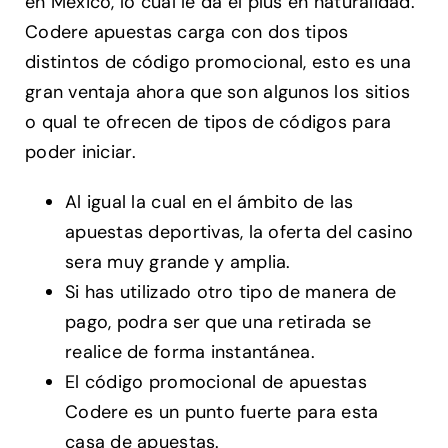
en México, lo cual le da el plus en naturalidad.
Codere apuestas carga con dos tipos
distintos de código promocional, esto es una
gran ventaja ahora que son algunos los sitios
o qual te ofrecen de tipos de códigos para
poder iniciar.
Al igual la cual en el ámbito de las
apuestas deportivas, la oferta del casino
sera muy grande y amplia.
Si has utilizado otro tipo de manera de
pago, podra ser que una retirada se
realice de forma instantánea.
El código promocional de apuestas
Codere es un punto fuerte para esta
casa de apuestas.