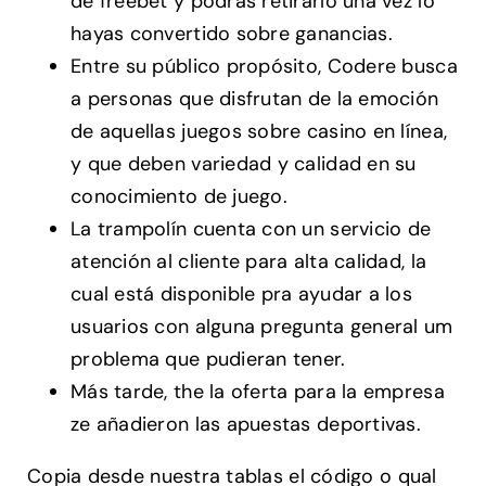
de freebet y podrás retirarlo una vez lo
hayas convertido sobre ganancias.
Entre su público propósito, Codere busca
a personas que disfrutan de la emoción
de aquellas juegos sobre casino en línea,
y que deben variedad y calidad en su
conocimiento de juego.
La trampolín cuenta con un servicio de
atención al cliente para alta calidad, la
cual está disponible pra ayudar a los
usuarios con alguna pregunta general um
problema que pudieran tener.
Más tarde, the la oferta para la empresa
ze añadieron las apuestas deportivas.
Copia desde nuestra tablas el código o qual