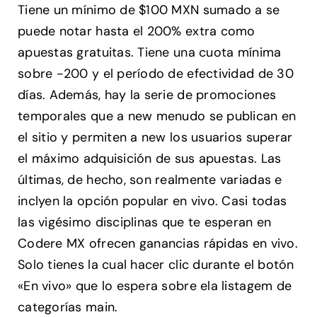
Tiene un mínimo de $100 MXN sumado a se
puede notar hasta el 200% extra como
apuestas gratuitas. Tiene una cuota mínima
sobre -200 y el período de efectividad de 30
días. Además, hay la serie de promociones
temporales que a new menudo se publican en
el sitio y permiten a new los usuarios superar
el máximo adquisición de sus apuestas. Las
últimas, de hecho, son realmente variadas e
inclyen la opción popular en vivo. Casi todas
las vigésimo disciplinas que te esperan en
Codere MX ofrecen ganancias rápidas en vivo.
Solo tienes la cual hacer clic durante el botón
«En vivo» que lo espera sobre ela listagem de
categorías main.