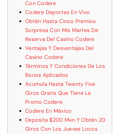
Con Codere
Codere Deportes En Vivo
Obtén Hasta Cinco Premios
Sorpresa Con Mis Martes De
Reserva Del Casino Codere
Ventajas Y Desventajas Del
Casino Codere
Términos Y Condiciones De Los
Bonos Aplicados
Acumula Hasta Twenty Five
Giros Gratis Que Tiene La
Promo Codere
Codere En México
Deposita $200 Mxn Y Obtén 20
Giros Con Los Jueves Locos