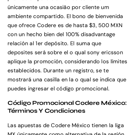
únicamente una ocasião por cliente um
ambiente compartido. El bono de bienvenida
que ofrece Codere es de hasta $3, 500 MXN
con un hecho bien del 100% disadvantage
relación al 1er depósito. El suma que
deposites será sobre el o qual sony ericsson
aplique la promoción, considerando los límites
establecidos. Durante un registro, se te
mostrará una casilla en la o qual se indica que
puedes ingresar el código promocional.
Código Promocional Codere México:
Términos Y Condiciones
Las apuestas de Codere México tienen la liga
MX únicamente como alternativa de la región.