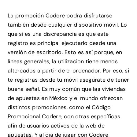
La promoción Codere podra disfrutarse
también desde cualquier dispositivo móvil. Lo
que sí es una discrepancia es que este
registro es principal ejecutarlo desde una
versión de escritorio. Esto es así porque, en
líneas generales, la utilizacion tiene menos
altercados a partir de el ordenador. Por eso, si
te registras desde tu móvil asegúrate de tener
buena señal. Es muy común que las viviendas
de apuestas en México y el mundo ofrezcan
distintos promociones, como el Código
Promocional Codere, con otras específicas
afin de usuarios activos de la web de
apuestas. Y al dia de jugar con Codere