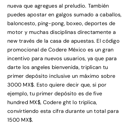
nueva que agregues al preludio. También
puedes apostar en galgos sumado a caballos,
baloncesto, ping-pong, boxeo, deportes de
motor y muchas disciplinas directamente a
new través de la casa de apuestas. El código
promocional de Codere México es un gran
incentivo para nuevos usuarios, ya que para
darte los angeles bienvenida, triplican tu
primer depósito inclusive un máximo sobre
3000 MX$. Esto quiere decir que, si por
ejemplo, tu primer depósito es de five
hundred MX$, Codere ght lo triplica,
convirtiendo esta cifra durante un total para
1500 MX$.