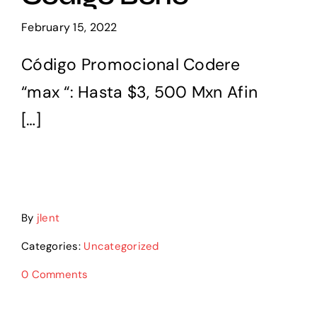
Services
February 15, 2022
Careers
Código Promocional Codere
“max “: Hasta $3, 500 Mxn Afin
Contact us
[…]
By
jlent
Categories:
Uncategorized
0 Comments