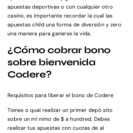
apuestas deportivas o con cualquier otro
casino, es importante recordar la cual las
apuestas child una forma de diversión y zero
una manera para ganarse la vida.
¿Cómo cobrar bono
sobre bienvenida
Codere?
Requisitos para liberar el bono de Codere
Tienes o qual realizar un primer depó sito
sobre un mí nimo de $ a hundred. Debes
realizar tus apuestas con cuotas de al