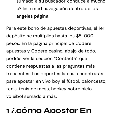
sumado a su buscador conduce a mucho
p? linje med navegación dentro de los
angeles página.
Para este bono de apuestas deportivas, el 1er
depósito se multiplica hasta los $5. 000
pesos. En la página principal de Codere
apuestas y Codere casino, abajo de todo,
podrás ver la sección “Contacta” que
contiene respuestas a las preguntas más
frecuentes. Los deportes la cual encontrarás
para apostar en vivo boy el fútbol, baloncesto,
tenis, tenis de mesa, hockey sobre hielo,
voleibol sumado a más.
1 ¿cómo Apostar En