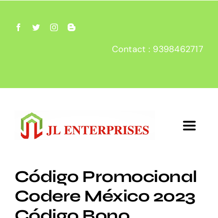
Skip
to
content
Contact : 9398462717
Toggle
Navigat
Home
Código Promocional
Codere México 2023
About
Código Bono