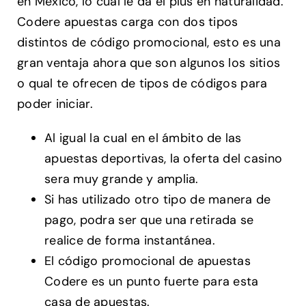
en México, lo cual le da el plus en naturalidad.
Codere apuestas carga con dos tipos
distintos de código promocional, esto es una
gran ventaja ahora que son algunos los sitios
o qual te ofrecen de tipos de códigos para
poder iniciar.
Al igual la cual en el ámbito de las
apuestas deportivas, la oferta del casino
sera muy grande y amplia.
Si has utilizado otro tipo de manera de
pago, podra ser que una retirada se
realice de forma instantánea.
El código promocional de apuestas
Codere es un punto fuerte para esta
casa de apuestas.