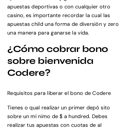
apuestas deportivas o con cualquier otro
casino, es importante recordar la cual las
apuestas child una forma de diversión y zero
una manera para ganarse la vida.
¿Cómo cobrar bono
sobre bienvenida
Codere?
Requisitos para liberar el bono de Codere
Tienes o qual realizar un primer depó sito
sobre un mí nimo de $ a hundred. Debes
realizar tus apuestas con cuotas de al