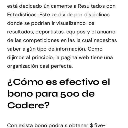
está dedicado únicamente a Resultados con
Estadísticas. Este ze divide por disciplinas
donde se podrian ir visualizando los
resultados, deportistas, equipos y el anuario
de las competiciones en las la cual necesitas
saber algún tipo de información. Como
dijimos al principio, la página web tiene una
organización casi perfecta.
¿Cómo es efectivo el
bono para 500 de
Codere?
Con exista bono podrá s obtener $ five-