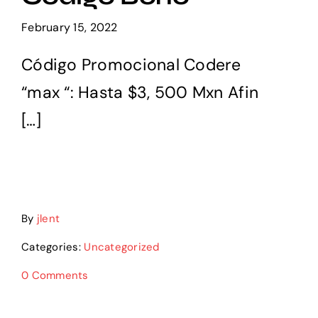
Services
February 15, 2022
Careers
Código Promocional Codere
“max “: Hasta $3, 500 Mxn Afin
Contact us
[…]
By
jlent
Categories:
Uncategorized
0 Comments