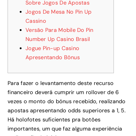
Sobre Jogos De Apostas
Jogos De Mesa No Pin Up
Cassino
Versão Para Mobile Do Pin
Number Up Casino Brasil
Jogue Pin-up Casino
Apresentando Bônus
Para fazer o levantamento deste recurso
financeiro deverá cumprir um rollover de 6
vezes o monto do bónus recebido, realizando
apostas apresentando odds superiores a 1, 5.
Há holofotes suficientes pra botões
importantes, um que faz alguma experiência