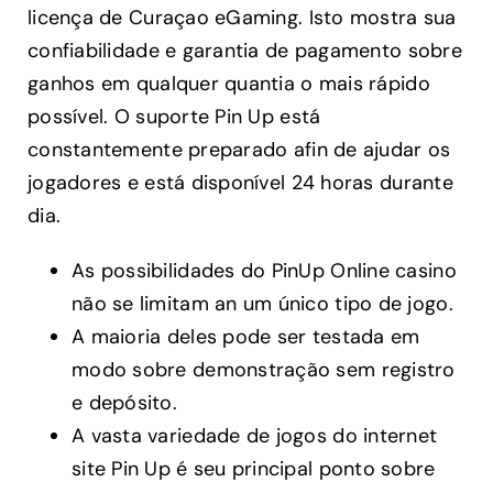
licença de Curaçao eGaming. Isto mostra sua
confiabilidade e garantia de pagamento sobre
ganhos em qualquer quantia o mais rápido
possível. O suporte Pin Up está
constantemente preparado afin de ajudar os
jogadores e está disponível 24 horas durante
dia.
As possibilidades do PinUp Online casino
não se limitam an um único tipo de jogo.
A maioria deles pode ser testada em
modo sobre demonstração sem registro
e depósito.
A vasta variedade de jogos do internet
site Pin Up é seu principal ponto sobre