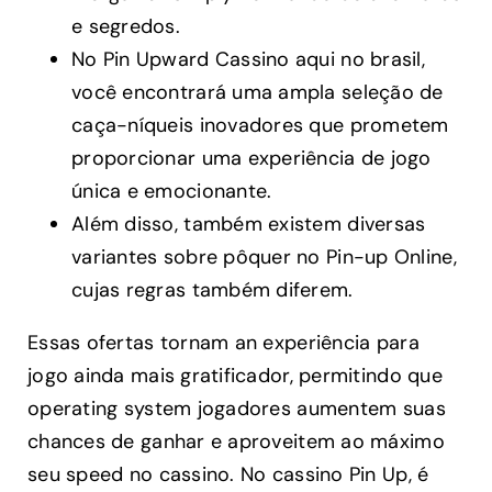
e segredos.
No Pin Upward Cassino aqui no brasil,
você encontrará uma ampla seleção de
caça-níqueis inovadores que prometem
proporcionar uma experiência de jogo
única e emocionante.
Além disso, também existem diversas
variantes sobre pôquer no Pin-up Online,
cujas regras também diferem.
Essas ofertas tornam an experiência para
jogo ainda mais gratificador, permitindo que
operating system jogadores aumentem suas
chances de ganhar e aproveitem ao máximo
seu speed no cassino. No cassino Pin Up, é