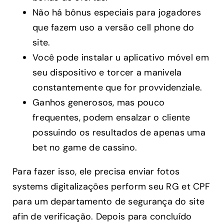
Não há bônus especiais para jogadores
que fazem uso a versão cell phone do
site.
Você pode instalar u aplicativo móvel em
seu dispositivo e torcer a manivela
constantemente que for provvidenziale.
Ganhos generosos, mas pouco
frequentes, podem ensalzar o cliente
possuindo os resultados de apenas uma
bet no game de cassino.
Para fazer isso, ele precisa enviar fotos
systems digitalizações perform seu RG et CPF
para um departamento de segurança do site
afin de verificação. Depois para concluído