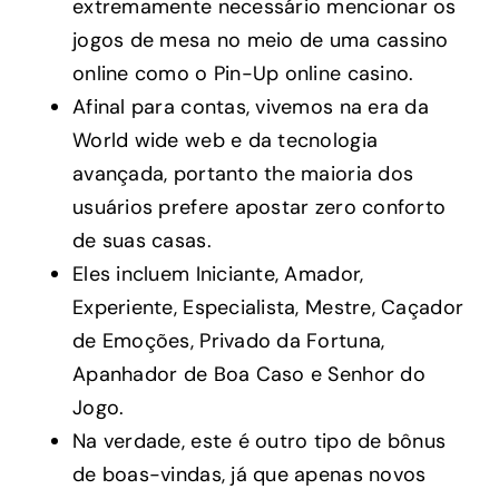
extremamente necessário mencionar os
jogos de mesa no meio de uma cassino
online como o Pin-Up online casino.
Afinal para contas, vivemos na era da
World wide web e da tecnologia
avançada, portanto the maioria dos
usuários prefere apostar zero conforto
de suas casas.
Eles incluem Iniciante, Amador,
Experiente, Especialista, Mestre, Caçador
de Emoções, Privado da Fortuna,
Apanhador de Boa Caso e Senhor do
Jogo.
Na verdade, este é outro tipo de bônus
de boas-vindas, já que apenas novos