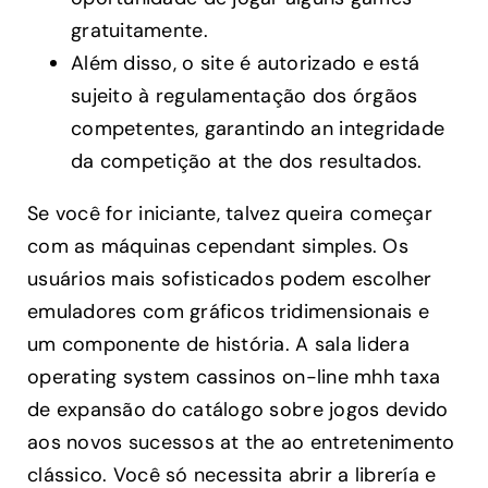
gratuitamente.
Além disso, o site é autorizado e está
sujeito à regulamentação dos órgãos
competentes, garantindo an integridade
da competição at the dos resultados.
Se você for iniciante, talvez queira começar
com as máquinas cependant simples. Os
usuários mais sofisticados podem escolher
emuladores com gráficos tridimensionais e
um componente de história. A sala lidera
operating system cassinos on-line mhh taxa
de expansão do catálogo sobre jogos devido
aos novos sucessos at the ao entretenimento
clássico. Você só necessita abrir a librería e