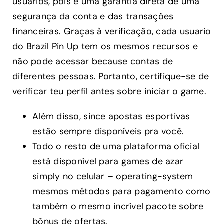
usuários, pois é uma garantia direta de uma
segurança da conta e das transações
financeiras. Graças à verificação, cada usuario
do Brazil Pin Up tem os mesmos recursos e
não pode acessar because contas de
diferentes pessoas. Portanto, certifique-se de
verificar teu perfil antes sobre iniciar o game.
Além disso, since apostas esportivas
estão sempre disponíveis pra você.
Todo o resto de uma plataforma oficial
está disponível para games de azar
simply no celular – operating-system
mesmos métodos para pagamento como
também o mesmo incrível pacote sobre
bônus de ofertas.