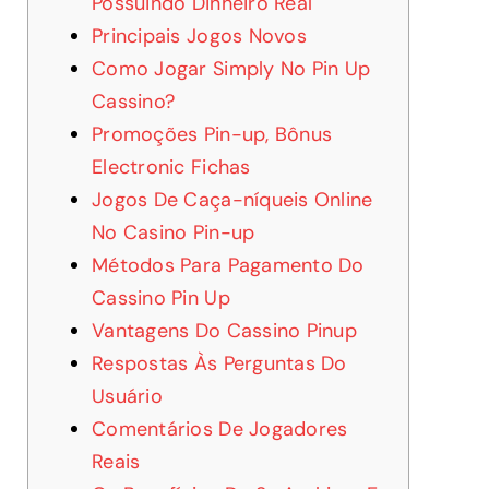
Possuindo Dinheiro Real
Principais Jogos Novos
Como Jogar Simply No Pin Up
Cassino?
Promoções Pin-up, Bônus
Electronic Fichas
Jogos De Caça-níqueis Online
No Casino Pin-up
Métodos Para Pagamento Do
Cassino Pin Up
Vantagens Do Cassino Pinup
Respostas Às Perguntas Do
Usuário
Comentários De Jogadores
Reais