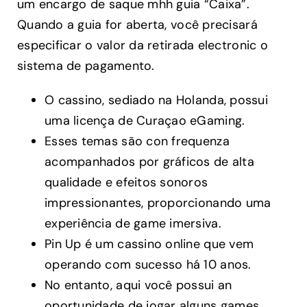
um encargo de saque mhh guia “Caixa”.
Quando a guia for aberta, você precisará
especificar o valor da retirada electronic o
sistema de pagamento.
O cassino, sediado na Holanda, possui
uma licença de Curaçao eGaming.
Esses temas são con frequenza
acompanhados por gráficos de alta
qualidade e efeitos sonoros
impressionantes, proporcionando uma
experiência de game imersiva.
Pin Up é um cassino online que vem
operando com sucesso há 10 anos.
No entanto, aqui você possui an
oportunidade de jogar alguns games