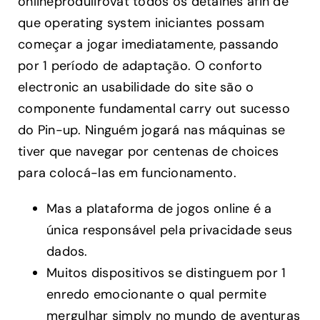
onlineprodulirovat todos os detalhes afin de
que operating system iniciantes possam
começar a jogar imediatamente, passando
por 1 período de adaptação. O conforto
electronic an usabilidade do site são o
componente fundamental carry out sucesso
do Pin-up. Ninguém jogará nas máquinas se
tiver que navegar por centenas de choices
para colocá-las em funcionamento.
Mas a plataforma de jogos online é a
única responsável pela privacidade seus
dados.
Muitos dispositivos se distinguem por 1
enredo emocionante o qual permite
mergulhar simply no mundo de aventuras