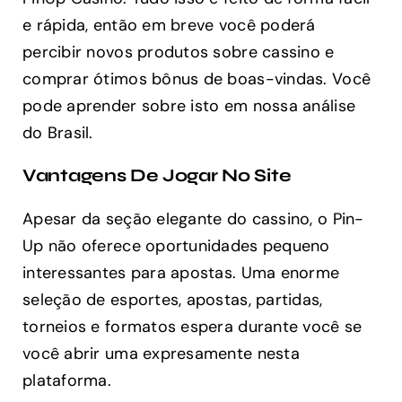
e rápida, então em breve você poderá
percibir novos produtos sobre cassino e
comprar ótimos bônus de boas-vindas. Você
pode aprender sobre isto em nossa análise
do Brasil.
Vantagens De Jogar No Site
Apesar da seção elegante do cassino, o Pin-
Up não oferece oportunidades pequeno
interessantes para apostas. Uma enorme
seleção de esportes, apostas, partidas,
torneios e formatos espera durante você se
você abrir uma expresamente nesta
plataforma.