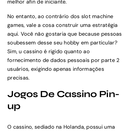
melhor afin de iniciante.
No entanto, ao contrário dos slot machine
games, vale a cosa construir uma estratégia
aqui. Você não gostaria que because pessoas
soubessem desse seu hobby em particular?
Sim, u cassino é rigido quanto ao
fornecimento de dados pessoais por parte 2
usuários, exigindo apenas informações
precisas.
Jogos De Cassino Pin-
up
O cassino, sediado na Holanda, possui uma