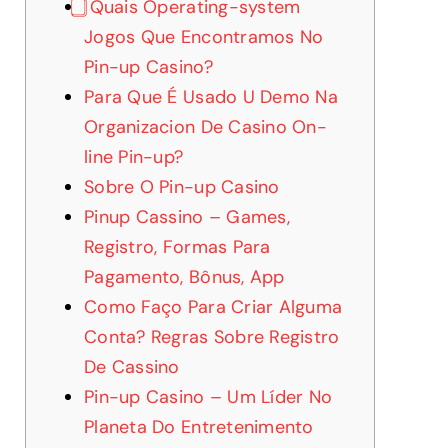
⃣ Quais Operating-system
Jogos Que Encontramos No
Pin-up Casino?
Para Que É Usado U Demo Na
Organizacion De Casino On-
line Pin-up?
Sobre O Pin-up Casino
Pinup Cassino – Games,
Registro, Formas Para
Pagamento, Bônus, App
Como Faço Para Criar Alguma
Conta? Regras Sobre Registro
De Cassino
Pin-up Casino – Um Líder No
Planeta Do Entretenimento