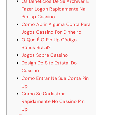
Os Benefícios De Se Archivar E
Fazer Logon Rapidamente Na
Pin-up Cassino
Como Abrir Alguma Conta Para
Jogos Cassino Por Dinheiro
O Que É O Pin Up Código
Bônus Brazil?
Jogos Sobre Cassino
Design Do Site Estatal Do
Cassino
Como Entrar Na Sua Conta Pin
Up
Como Se Cadastrar
Rapidamente No Cassino Pin
Up