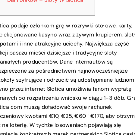
tica podaje członkom grę w rozrywki stołowe, karty,
elekcjonowane kasyno wraz z żywym krupierem, slot
potami i inne atrakcyjne uciechy. Największa część
kcji pasażu mieści dzisiejsze i tradycyjne sloty
aniałych producentów. Dane internautów są
ezpieczone za pośrednictwem najnowocześniejsze
okoły szyfrujące i odrzucić są udostępniane ludziom
yno przez internet Slotica umożliwia fanom wypłatę
ranych po rozpatrzeniu wniosku w ciągu 1-3 dób. Gr
ttica com muszą doładować swoje rachunek
liczeniowy kwotami €10, €25, €60 i €170, aby otrzy
t na loterię. W tychże losowaniach pojawiają się
gnięcia konkretnych marek partnerskich Slotica casi