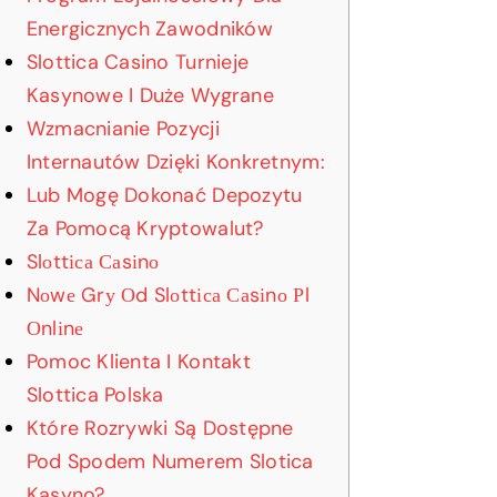
Energicznych Zawodników
Slottica Casino Turnieje
Kasynowe I Duże Wygrane
Wzmacnianie Pozycji
Internautów Dzięki Konkretnym:
Lub Mogę Dokonać Depozytu
Za Pomocą Kryptowalut?
Slоttіса Саsіnо
Nоwе Grу Оd Slоttіса Саsіnо Рl
Оnlіnе
Pomoc Klienta I Kontakt
Slottica Polska
Które Rozrywki Są Dostępne
Pod Spodem Numerem Slotica
Kasyno?