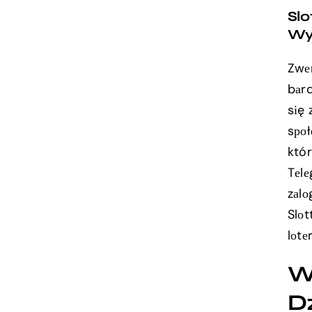
Slo
Wy
Zwеr
bаrd
sіę 
sроł
któr
Tеlе
zаlо
Slоt
lоtе
W
D