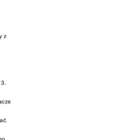
y z
 3.
acze
mać
no.