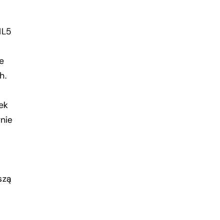
ML5
e
h.
ek
nie
szą