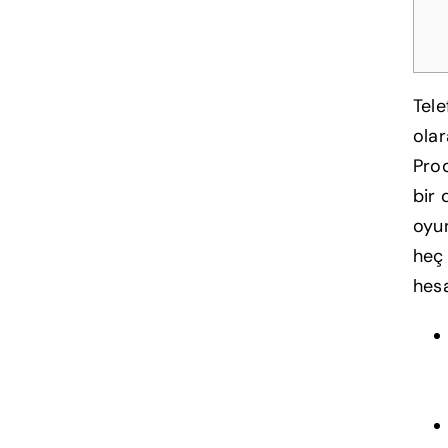
Tel
olar
Pro
bir 
oyun
heç 
hesa