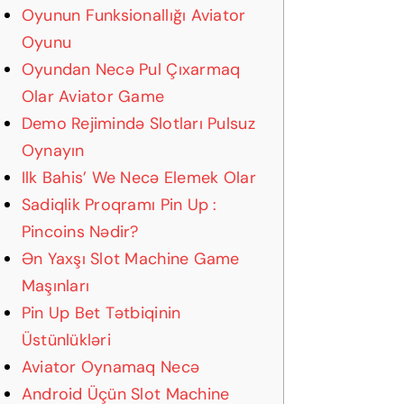
Oyunun Funksionallığı Aviator
Oyunu
Oyundan Necə Pul Çıxarmaq
Olar Aviator Game
Demo Rejimində Slotları Pulsuz
Oynayın
Ilk Bahis’ We Necə Elemek Olar
Sadiqlik Proqramı Pin Up :
Pincoins Nədir?
Ən Yaxşı Slot Machine Game
Maşınları
Pin Up Bet Tətbiqinin
Üstünlükləri
Aviator Oynamaq Necə
Android Üçün Slot Machine