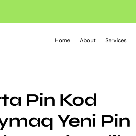
Home
About
Services
ta Pin Kod
ymaq Yeni Pin