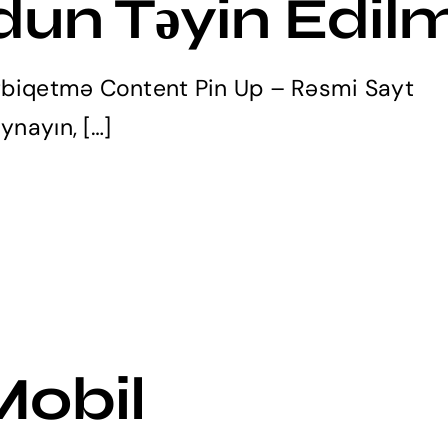
un Təyin Edilm
tbiqetmə Content Pin Up – Rəsmi Sayt
ynayın, […]
Mobil