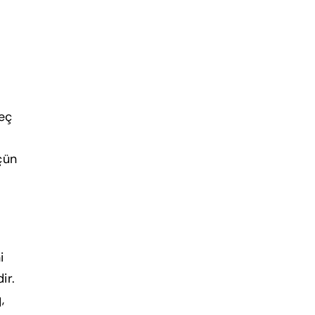
eç
çün
i
ir.
,