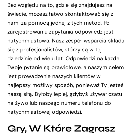
Bez względu na to, gdzie się znajdujesz na
świecie, możesz łatwo skontaktować się z
nami za pomocą jednej z tych metod. Po
zarejestrowaniu zapytania odpowiedź jest
natychmiastowa. Nasz zespół wsparcia składa
się z profesjonalistów, którzy są w tej
dziedzinie od wielu lat. Odpowiedzi na każde
Twoje pytanie są prawidłowe, a naszym celem
jest prowadzenie naszych klientów w
najlepszy możliwy sposób, ponieważ Ty jesteś
naszą siłą. Byłoby lepiej, gdybyś używał czatu
na żywo lub naszego numeru telefonu do
natychmiastowej odpowiedzi.
Gry, W Które Zagrasz