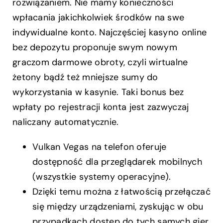
rozwiązaniem. Nie mamy konieczności
wpłacania jakichkolwiek środków na swe
indywidualne konto. Najczęściej kasyno online
bez depozytu proponuje swym nowym
graczom darmowe obroty, czyli wirtualne
żetony bądź też mniejsze sumy do
wykorzystania w kasynie. Taki bonus bez
wpłaty po rejestracji konta jest zazwyczaj
naliczany automatycznie.
Vulkan Vegas na telefon oferuje
dostępność dla przeglądarek mobilnych
(wszystkie systemy operacyjne).
Dzięki temu można z łatwością przełączać
się między urządzeniami, zyskując w obu
przypadkach dostęp do tych samych gier