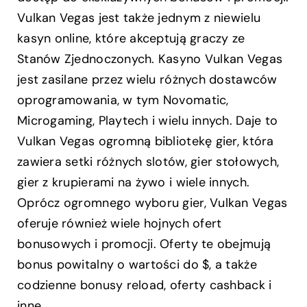
Vulkan Vegas jest także jednym z niewielu
kasyn online, które akceptują graczy ze
Stanów Zjednoczonych. Kasyno Vulkan Vegas
jest zasilane przez wielu różnych dostawców
oprogramowania, w tym Novomatic,
Microgaming, Playtech i wielu innych. Daje to
Vulkan Vegas ogromną bibliotekę gier, która
zawiera setki różnych slotów, gier stołowych,
gier z krupierami na żywo i wiele innych.
Oprócz ogromnego wyboru gier, Vulkan Vegas
oferuje również wiele hojnych ofert
bonusowych i promocji. Oferty te obejmują
bonus powitalny o wartości do $, a także
codzienne bonusy reload, oferty cashback i
inne.