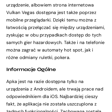
urządzenie, albowiem strona internetowa
Vulkan Vegas dostępna jest także poprzez
mobilne przeglądarki. Dzięki temu można z
łatwością przełączać się między urządzeniami,
zyskując w obu przypadkach dostęp do tych
samych gier hazardowych. Także i na telefonie
można zagrać w automaty hot spot, jak i
różne odmiany ruletki, pokera.
Informacje Ogólne
Apka jest na razie dostępna tylko na
urządzenia z Androidem, ale trwają prace nad
odpowiednikiem dla iOS. Najbardziej cieszy
fakt, że aplikacja nie została uszczuplona z
żadnych funkcjonalności. Zachowana została