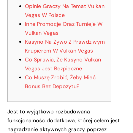
Opinie Graczy Na Temat Vulkan
Vegas W Polsce
Inne Promocje Oraz Turnieje W
Vulkan Vegas
Kasyno Na Żywo Z Prawdziwym
Krupierem W Vulkan Vegas
Co Sprawia, Że Kasyno Vulkan
Vegas Jest Bezpieczne
Co Muszę Zrobić, Żeby Mieć
Bonus Bez Depozytu?
Jest to wyjątkowo rozbudowana
funkcjonalność dodatkowa, której celem jest
nagradzanie aktywnych graczy poprzez