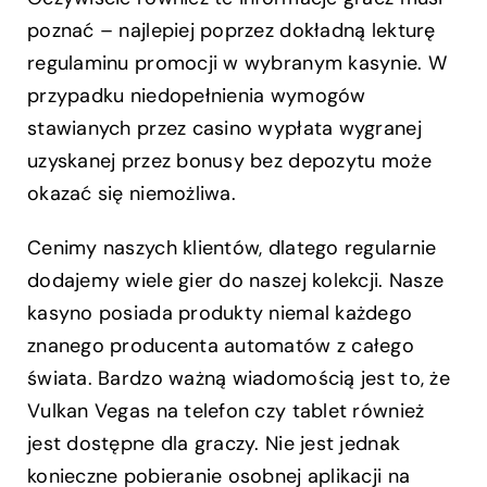
poznać – najlepiej poprzez dokładną lekturę
regulaminu promocji w wybranym kasynie. W
przypadku niedopełnienia wymogów
stawianych przez casino wypłata wygranej
uzyskanej przez bonusy bez depozytu może
okazać się niemożliwa.
Cenimy naszych klientów, dlatego regularnie
dodajemy wiele gier do naszej kolekcji. Nasze
kasyno posiada produkty niemal każdego
znanego producenta automatów z całego
świata. Bardzo ważną wiadomością jest to, że
Vulkan Vegas na telefon czy tablet również
jest dostępne dla graczy. Nie jest jednak
konieczne pobieranie osobnej aplikacji na