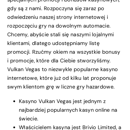
gdy są z nami. Rozpoczyna się zaraz po
odwiedzeniu naszej strony internetowej i
rozpoczęciu gry na dowolnym automacie.
Chcemy, abyście stali się naszymi lojalnymi
klientami, dlatego udostępniamy listę
promocji. Rzućmy okiem na wszystkie bonusy
i promocje, które dla Ciebie stworzyliśmy.
Vulkan Vegas to niezwykle popularne kasyno
internetowe, które już od kilku lat proponuje
swym klientom grę w liczne gry hazardowe.
Kasyno Vulkan Vegas jest jednym z
najbardziej popularnych kasyn online na
świecie.
Właścicielem kasyna jest Brivio Limited, a