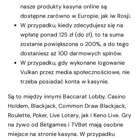
nasze produkty kasyna online są
dostępne zarówno w Europie, jak iw Rosji.
W przypadku, kiedy zdecydujesz się na
wpłatę ponad 125 zł (do zł), to ta suma
zostanie powiększona o 200%, a do tego
dostaniesz aż 100 darmowych spinów.
W przypadku, gdy wykonane logowanie
Vulkan przez media społecznościowe, nie
trzeba posiadać konta w kasynie.
Są to między innymi Baccarat Lobby, Casino
Holdem, Blackjack, Common Draw Blackjack,
Roulette, Poker, Live Lotery, jak i Keno Live. Gry
na żywo od Betgames i TVBet mają osobne
miejsce na stronie kasyna. W przypadku