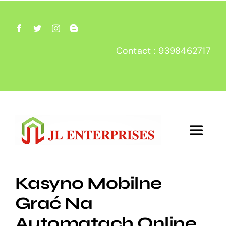
Skip
to
content
Contact : 9398462717
Toggle
Navigat
Home
Kasyno Mobilne
Grać Na
About
Automatach Online