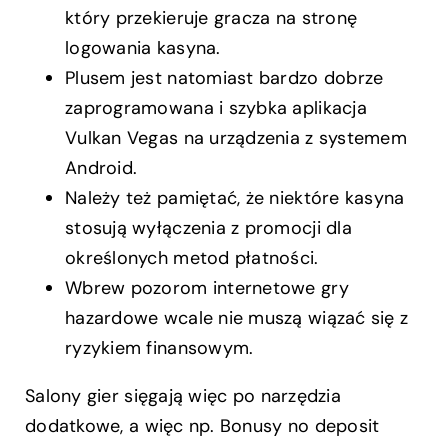
który przekieruje gracza na stronę
logowania kasyna.
Plusem jest natomiast bardzo dobrze
zaprogramowana i szybka aplikacja
Vulkan Vegas na urządzenia z systemem
Android.
Należy też pamiętać, że niektóre kasyna
stosują wyłączenia z promocji dla
określonych metod płatności.
Wbrew pozorom internetowe gry
hazardowe wcale nie muszą wiązać się z
ryzykiem finansowym.
Salony gier sięgają więc po narzędzia
dodatkowe, a więc np. Bonusy no deposit