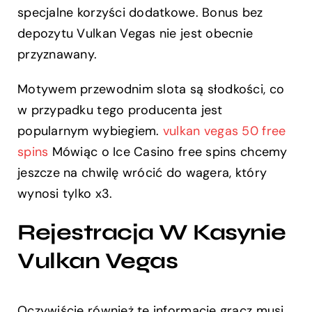
specjalne korzyści dodatkowe. Bonus bez
depozytu Vulkan Vegas nie jest obecnie
przyznawany.
Motywem przewodnim slota są słodkości, co
w przypadku tego producenta jest
popularnym wybiegiem.
vulkan vegas 50 free
spins
Mówiąc o Ice Casino free spins chcemy
jeszcze na chwilę wrócić do wagera, który
wynosi tylko x3.
Rejestracja W Kasynie
Vulkan Vegas
Oczywiście również te informacje gracz musi