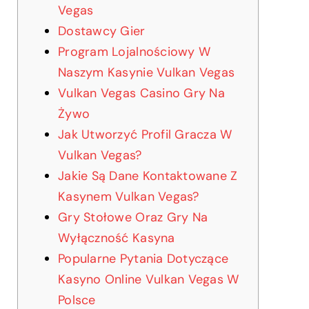
Vegas
Dostawcy Gier
Program Lojalnościowy W
Naszym Kasynie Vulkan Vegas
Vulkan Vegas Casino Gry Na
Żywo
Jak Utworzyć Profil Gracza W
Vulkan Vegas?
Jakie Są Dane Kontaktowane Z
Kasynem Vulkan Vegas?
Gry Stołowe Oraz Gry Na
Wyłączność Kasyna
Popularne Pytania Dotyczące
Kasyno Online Vulkan Vegas W
Polsce