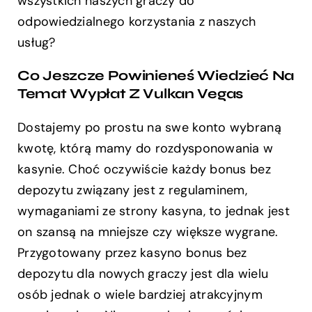
wszystkich naszych graczy do
odpowiedzialnego korzystania z naszych
usług?
Co Jeszcze Powinieneś Wiedzieć Na
Temat Wypłat Z Vulkan Vegas
Dostajemy po prostu na swe konto wybraną
kwotę, którą mamy do rozdysponowania w
kasynie. Choć oczywiście każdy bonus bez
depozytu związany jest z regulaminem,
wymaganiami ze strony kasyna, to jednak jest
on szansą na mniejsze czy większe wygrane.
Przygotowany przez kasyno bonus bez
depozytu dla nowych graczy jest dla wielu
osób jednak o wiele bardziej atrakcyjnym