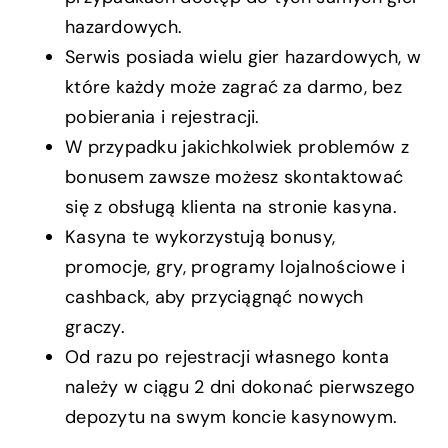
hazardowych.
Serwis posiada wielu gier hazardowych, w
które każdy może zagrać za darmo, bez
pobierania i rejestracji.
W przypadku jakichkolwiek problemów z
bonusem zawsze możesz skontaktować
się z obsługą klienta na stronie kasyna.
Kasyna te wykorzystują bonusy,
promocje, gry, programy lojalnościowe i
cashback, aby przyciągnąć nowych
graczy.
Od razu po rejestracji własnego konta
należy w ciągu 2 dni dokonać pierwszego
depozytu na swym koncie kasynowym.