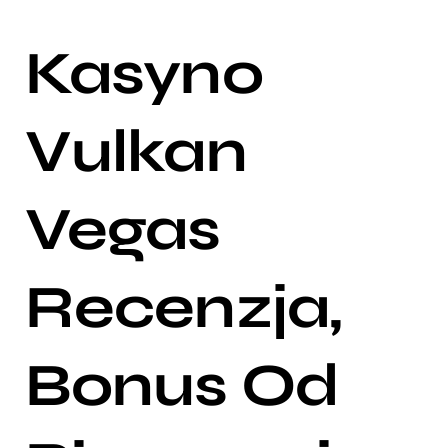
Kasyno
Vulkan
Vegas
Recenzja,
Bonus Od