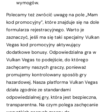
wymogów.
Polecamy też zwrócić uwagę na pole „Mam
kod promocyjny”, które znajduje się na dole
formularza rejestracyjnego. Warto je
zaznaczyć, jeśli ma się taki specjalny Vulkan
Vegas kod promocyjny aktywujący
dodatkowe bonusy. Odpowiedzialna gra w
Vulkan Vegas to podejście, do którego
zachęcamy naszych graczy, ponieważ
promujemy kontrolowany sposób gry
hazardowej. Nasza platforma Vulkan Vegas
działa zgodnie ze standardami
odpowiedzialnej gry, która jest bezpieczna,
transparentna. Na czym polega zachęcanie