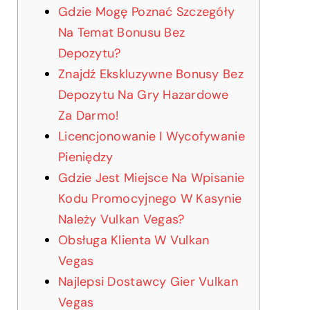
Gdzie Mogę Poznać Szczegóły
Na Temat Bonusu Bez
Depozytu?
Znajdź Ekskluzywne Bonusy Bez
Depozytu Na Gry Hazardowe
Za Darmo!
Licencjonowanie I Wycofywanie
Pieniędzy
Gdzie Jest Miejsce Na Wpisanie
Kodu Promocyjnego W Kasynie
Należy Vulkan Vegas?
Obsługa Klienta W Vulkan
Vegas
Najlepsi Dostawcy Gier Vulkan
Vegas