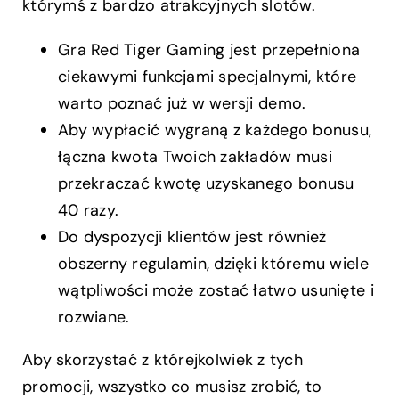
którymś z bardzo atrakcyjnych slotów.
Gra Red Tiger Gaming jest przepełniona
ciekawymi funkcjami specjalnymi, które
warto poznać już w wersji demo.
Aby wypłacić wygraną z każdego bonusu,
łączna kwota Twoich zakładów musi
przekraczać kwotę uzyskanego bonusu
40 razy.
Do dyspozycji klientów jest również
obszerny regulamin, dzięki któremu wiele
wątpliwości może zostać łatwo usunięte i
rozwiane.
Aby skorzystać z którejkolwiek z tych
promocji, wszystko co musisz zrobić, to