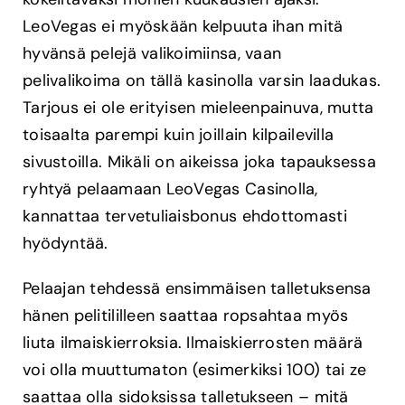
LeoVegas ei myöskään kelpuuta ihan mitä
hyvänsä pelejä valikoimiinsa, vaan
pelivalikoima on tällä kasinolla varsin laadukas.
Tarjous ei ole erityisen mieleenpainuva, mutta
toisaalta parempi kuin joillain kilpailevilla
sivustoilla. Mikäli on aikeissa joka tapauksessa
ryhtyä pelaamaan LeoVegas Casinolla,
kannattaa tervetuliaisbonus ehdottomasti
hyödyntää.
Pelaajan tehdessä ensimmäisen talletuksensa
hänen pelitililleen saattaa ropsahtaa myös
liuta ilmaiskierroksia. Ilmaiskierrosten määrä
voi olla muuttumaton (esimerkiksi 100) tai ze
saattaa olla sidoksissa talletukseen – mitä