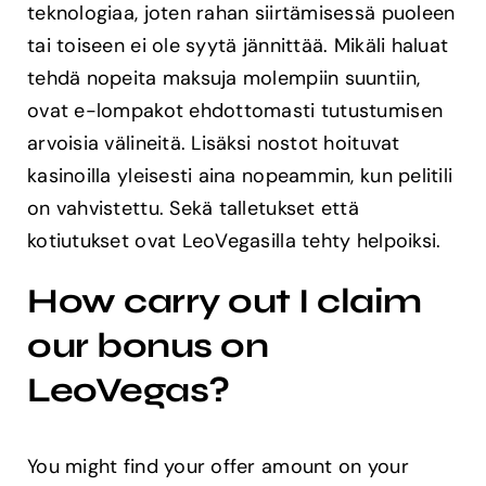
teknologiaa, joten rahan siirtämisessä puoleen
tai toiseen ei ole syytä jännittää. Mikäli haluat
tehdä nopeita maksuja molempiin suuntiin,
ovat e-lompakot ehdottomasti tutustumisen
arvoisia välineitä. Lisäksi nostot hoituvat
kasinoilla yleisesti aina nopeammin, kun pelitili
on vahvistettu. Sekä talletukset että
kotiutukset ovat LeoVegasilla tehty helpoiksi.
How carry out I claim
our bonus on
LeoVegas?
You might find your offer amount on your