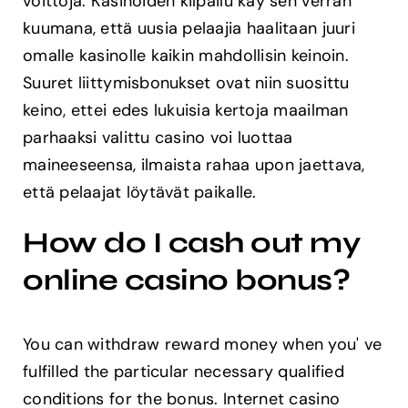
voittoja. Kasinoiden kilpailu käy sen verran
kuumana, että uusia pelaajia haalitaan juuri
omalle kasinolle kaikin mahdollisin keinoin.
Suuret liittymisbonukset ovat niin suosittu
keino, ettei edes lukuisia kertoja maailman
parhaaksi valittu casino voi luottaa
maineeseensa, ilmaista rahaa upon jaettava,
että pelaajat löytävät paikalle.
How do I cash out my
online casino bonus?
You can withdraw reward money when you' ve
fulfilled the particular necessary qualified
conditions for the bonus. Internet casino