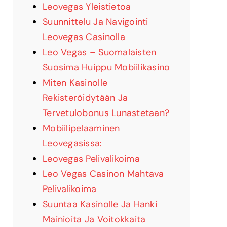
Leovegas Yleistietoa
Suunnittelu Ja Navigointi
Leovegas Casinolla
Leo Vegas – Suomalaisten
Suosima Huippu Mobiilikasino
Miten Kasinolle
Rekisteröidytään Ja
Tervetulobonus Lunastetaan?
Mobiilipelaaminen
Leovegasissa:
Leovegas Pelivalikoima
Leo Vegas Casinon Mahtava
Pelivalikoima
Suuntaa Kasinolle Ja Hanki
Mainioita Ja Voitokkaita