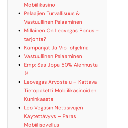
Mobiilikasino
Pelaajien Turvallisuus &
Vastuullinen Pelaaminen
Millainen On Leovegas Bonus -
tarjonta?
Kampanjat Ja Vip-ohjelma
Vastuullinen Pelaaminen
Emp: Saa Jopa 50% Alennusta
🤘
Leovegas Arvostelu – Kattava
Tietopaketti Mobiilikasinoiden
Kuninkaasta
Leo Vegasin Nettisivujen
Käytettävyys – Paras
Mobiilisovellus