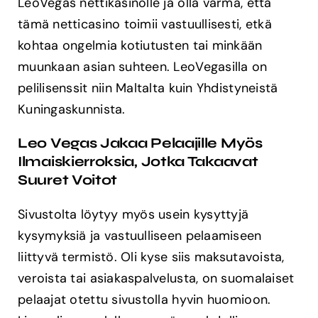
LeoVegas nettikasinolle ja olla varma, että
tämä netticasino toimii vastuullisesti, etkä
kohtaa ongelmia kotiutusten tai minkään
muunkaan asian suhteen. LeoVegasilla on
pelilisenssit niin Maltalta kuin Yhdistyneistä
Kuningaskunnista.
Leo Vegas Jakaa Pelaajille Myös
Ilmaiskierroksia, Jotka Takaavat
Suuret Voitot
Sivustolta löytyy myös usein kysyttyjä
kysymyksiä ja vastuulliseen pelaamiseen
liittyvä termistö. Oli kyse siis maksutavoista,
veroista tai asiakaspalvelusta, on suomalaiset
pelaajat otettu sivustolla hyvin huomioon.