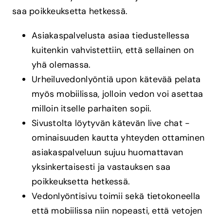
saa poikkeuksetta hetkessä.
Asiakaspalvelusta asiaa tiedustellessa
kuitenkin vahvistettiin, että sellainen on
yhä olemassa.
Urheiluvedonlyöntiä upon kätevää pelata
myös mobiilissa, jolloin vedon voi asettaa
milloin itselle parhaiten sopii.
Sivustolta löytyvän kätevän live chat -
ominaisuuden kautta yhteyden ottaminen
asiakaspalveluun sujuu huomattavan
yksinkertaisesti ja vastauksen saa
poikkeuksetta hetkessä.
Vedonlyöntisivu toimii sekä tietokoneella
että mobiilissa niin nopeasti, että vetojen