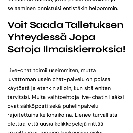
selaaminen onnistuisi entistäkin helpommin.
Voit Saada Talletuksen
Yhteydessä Jopa
Satoja Ilmaiskierroksia!
Live-chat toimii useimmiten, mutta
luvattoman usein chat-palvelu on poissa
käytöstä ja etenkin silloin, kun sitä eniten
tarvitsisi. Muita vaihtoehtoja live-chatin lisäksi
ovat sähköposti sekä puhelinpalvelu
rajoitettuina kellonaikoina. Lienee turvallista
olettaa, että uusia kolikkopelejä riittää
kokeiltavaksi monien kuukausien ajaksi.