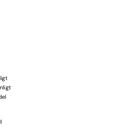
igt
nligt
del
l