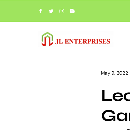
Skip
to
content
May 9, 2022
Le
Ga