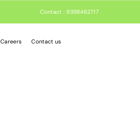
Contact : 9398462717
Careers
Contact us