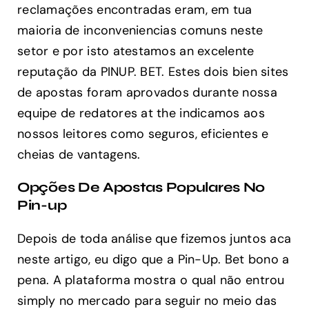
reclamações encontradas eram, em tua
maioria de inconveniencias comuns neste
setor e por isto atestamos an excelente
reputação da PINUP. BET. Estes dois bien sites
de apostas foram aprovados durante nossa
equipe de redatores at the indicamos aos
nossos leitores como seguros, eficientes e
cheias de vantagens.
Opções De Apostas Populares No
Pin-up
Depois de toda análise que fizemos juntos aca
neste artigo, eu digo que a Pin-Up. Bet bono a
pena. A plataforma mostra o qual não entrou
simply no mercado para seguir no meio das