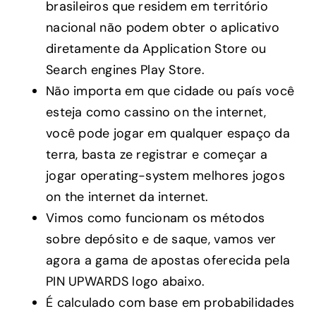
brasileiros que residem em território
nacional não podem obter o aplicativo
diretamente da Application Store ou
Search engines Play Store.
Não importa em que cidade ou país você
esteja como cassino on the internet,
você pode jogar em qualquer espaço da
terra, basta ze registrar e começar a
jogar operating-system melhores jogos
on the internet da internet.
Vimos como funcionam os métodos
sobre depósito e de saque, vamos ver
agora a gama de apostas oferecida pela
PIN UPWARDS logo abaixo.
É calculado com base em probabilidades