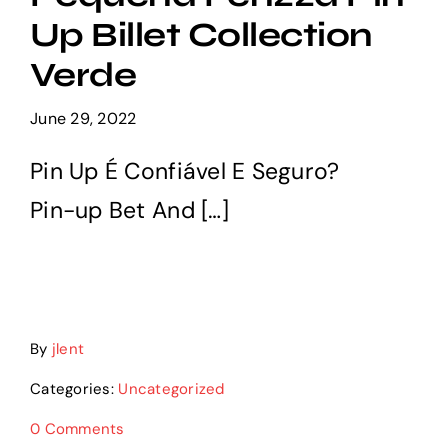
Services
Up Billet Collection
Verde
Careers
June 29, 2022
Contact us
Pin Up É Confiável E Seguro? ️
Pin-up Bet And […]
By
jlent
Categories:
Uncategorized
0 Comments