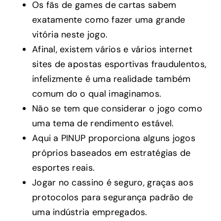
Os fãs de games de cartas sabem
exatamente como fazer uma grande
vitória neste jogo.
Afinal, existem vários e vários internet
sites de apostas esportivas fraudulentos,
infelizmente é uma realidade também
comum do o qual imaginamos.
Não se tem que considerar o jogo como
uma tema de rendimento estável.
Aqui a PINUP proporciona alguns jogos
próprios baseados em estratégias de
esportes reais.
Jogar no cassino é seguro, graças aos
protocolos para segurança padrão de
uma indústria empregados.