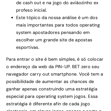
de cash out e na jogo do aviãozinho ex
profeso inicial.
Este tópico da nossa análise é um dos
mais importantes para todos operating
system apostadores pensando em
escolher um grande site de apostas
esportivas.
Para entrar o site é bem simples, é só colocar
o endereço da web da PIN-UP. BET zero seu
navegador carry out smartphone. Você tem a
possibilidade de aumentar as chances de
ganhar apenas construindo uma estratégia
especial para operating system jogos. Essa
estratégia é diferente afin de cada jogo