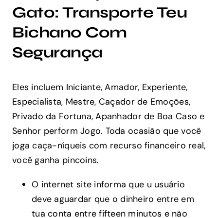
Gato: Transporte Teu
Bichano Com
Segurança
Eles incluem Iniciante, Amador, Experiente,
Especialista, Mestre, Caçador de Emoções,
Privado da Fortuna, Apanhador de Boa Caso e
Senhor perform Jogo. Toda ocasião que você
joga caça-níqueis com recurso financeiro real,
você ganha pincoins.
O internet site informa que u usuário
deve aguardar que o dinheiro entre em
tua conta entre fifteen minutos e não