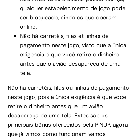
qualquer estabelecimento de jogo pode
ser bloqueado, ainda os que operam
online.
Não há carretéis, filas et linhas de
pagamento neste jogo, visto que a única
exigência é que você retire o dinheiro
antes que o avião desapareça de uma
tela.
Não há carretéis, filas ou linhas de pagamento
neste jogo, pois a única exigência é que você
retire o dinheiro antes que um avião
desapareça de uma tela. Estes são os
principais bônus oferecidos pela PINUP, agora
que já vimos como funcionam vamos