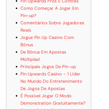
Pin Upwards Prós E Contras
Como Começar A Jogar Em
Pin-up?
Comentários Sobre Jogadores
Reais
Jogue Pin Up Casino Com
Bônus
De Bônus Em Apostas
Múltiplas!
Principais Jogos De Pin-up
Pin Upwards Casino – 1 Líder
No Mundo Do Entretenimento
De Jogos De Apostas
É Possível Jogar O Modo
Demonstration Gratuitamente?