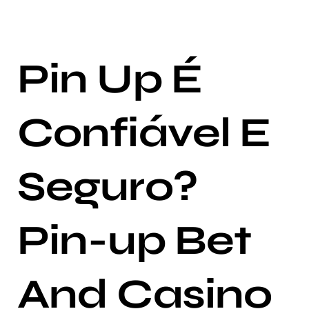
Pin Up É
Confiável E
Seguro? ️
Pin-up Bet
And Casino