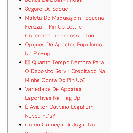
Bônus De Boas-vindas
Seguro De Saque
Maleta De Maquiagem Pequena
Fenzza – Pin Up Lettre
Collection Licencioso – 1un
Opções De Apostas Populares
No Pin-up
🔟 Quanto Tempo Demora Para
O Deposito Servir Creditado Na
Minha Conta Do Pin Up?
Variedade De Apostas
Esportivas Na Flag Up
É Aviator Cassino Legal Em
Nosso País?
Como Começar A Jogar No