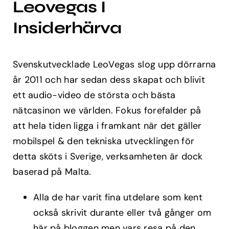
Leovegas I
Insiderhärva
Svenskutvecklade LeoVegas slog upp dörrarna
år 2011 och har sedan dess skapat och blivit
ett audio-video de största och bästa
nätcasinon we världen. Fokus forefalder på
att hela tiden ligga i framkant när det gäller
mobilspel & den tekniska utvecklingen för
detta sköts i Sverige, verksamheten är dock
baserad på Malta.
Alla de har varit fina utdelare som kent
också skrivit durante eller två gånger om
här på bloggen men vars resa på den