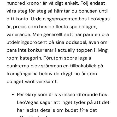
hundred kronor är väldigt enkelt. Följ endast
våra steg för steg så hämtar du bonusen until
ditt konto. Utdelningsprocenten hos LeoVegas
är, precis som hos de flesta spelbolagen,
varierande. Men generellt sett har para en bra
utdelningsprocent på sina oddsspel, även om
para inte konkurrerar i actually toppen i living
room kategorin. Förutom sobre legala
punkterna blev stämman en tillbakablick på
framgångarna below de drygt tio år som
bolaget varit verksamt.
Per Gary som är styrelseordförande hos
LeoVegas säger att inget tyder på att det
har läckts details om budet f?re det