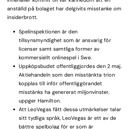
anställd på bolaget har delgivits misstanke om
insiderbrott.
Spelinspektionen är den
tillsynsmyndighet som är ansvarig för
licenser samt samtliga former av
kommersiellt onlinespel i Swe.
Uppköpsbudet offentliggjordes den 2 maj.
Aktiehandeln som den misstänkta trion
kopplas till inför offentliggörandet
misstänks ha genererat miljonvinster,
uppger Hamilton.
Att LeoVegas fått dessa utmärkelser talar
sitt tydliga språk, LeoVegas är ett av de
bättre spelbolag för er som är