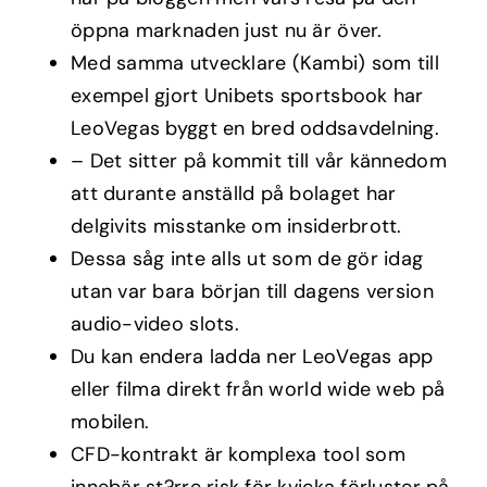
öppna marknaden just nu är över.
Med samma utvecklare (Kambi) som till
exempel gjort Unibets sportsbook har
LeoVegas byggt en bred oddsavdelning.
– Det sitter på kommit till vår kännedom
att durante anställd på bolaget har
delgivits misstanke om insiderbrott.
Dessa såg inte alls ut som de gör idag
utan var bara början till dagens version
audio-video slots.
Du kan endera ladda ner LeoVegas app
eller filma direkt från world wide web på
mobilen.
CFD-kontrakt är komplexa tool som
innebär st?rre risk för kvicka förluster på