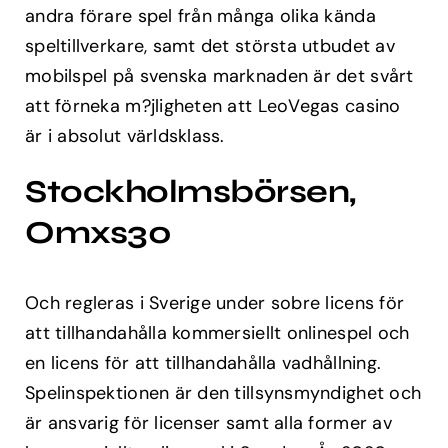
andra förare spel från många olika kända
speltillverkare, samt det största utbudet av
mobilspel på svenska marknaden är det svårt
att förneka m?jligheten att LeoVegas casino
är i absolut världsklass.
Stockholmsbörsen,
Omxs30
Och regleras i Sverige under sobre licens för
att tillhandahålla kommersiellt onlinespel och
en licens för att tillhandahålla vadhållning.
Spelinspektionen är den tillsynsmyndighet och
är ansvarig för licenser samt alla former av