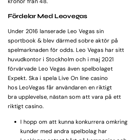
kronor från 48.
Fördelar Med Leovegas
Under 2016 lanserade Leo Vegas sin
sportbook & blev därmed sobre aktör på
spelmarknaden för odds. Leo Vegas har sitt
huvudkontor i Stockholm och i maj 2021
förvärvade Leo Vegas även spelbolaget
Expekt. Ska i spela Live On line casino
hos LeoVegas får användaren en riktigt
bra upplevelse, nästan som att vara på ett
riktigt casino.
I hopp om att kunna konkurrera omkring
kunder med andra spelbolag har