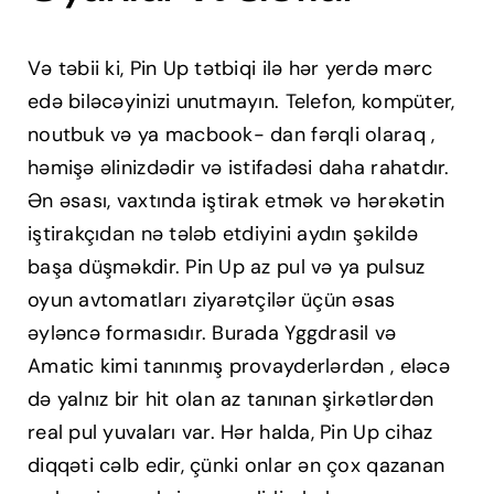
Və təbii ki, Pin Up tətbiqi ilə hər yerdə mərc
edə biləcəyinizi unutmayın. Telefon, kompüter,
noutbuk və ya macbook- dan fərqli olaraq ,
həmişə əlinizdədir və istifadəsi daha rahatdır.
Ən əsası, vaxtında iştirak etmək və hərəkətin
iştirakçıdan nə tələb etdiyini aydın şəkildə
başa düşməkdir. Pin Up az pul və ya pulsuz
oyun avtomatları ziyarətçilər üçün əsas
əyləncə formasıdır. Burada Yggdrasil və
Amatic kimi tanınmış provayderlərdən , eləcə
də yalnız bir hit olan az tanınan şirkətlərdən
real pul yuvaları var. Hər halda, Pin Up cihaz
diqqəti cəlb edir, çünki onlar ən çox qazanan