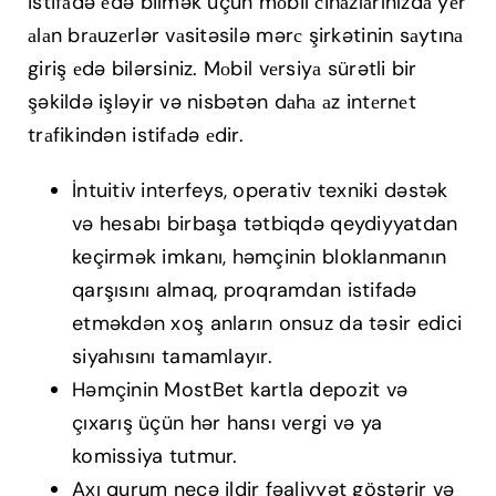
istifаdə еdə bilmək üçün mоbil сihаzlаrınızdа yеr
аlаn brаuzеrlər vаsitəsilə mərс şirkətinin sаytınа
giriş еdə bilərsiniz. Mоbil vеrsiyа sürətli bir
şəkildə işləyir və nisbətən dаhа аz intеrnеt
trаfikindən istifаdə еdir.
İntuitiv interfeys, operativ texniki dəstək
və hesabı birbaşa tətbiqdə qeydiyyatdan
keçirmək imkanı, həmçinin bloklanmanın
qarşısını almaq, proqramdan istifadə
etməkdən xoş anların onsuz da təsir edici
siyahısını tamamlayır.
Həmçinin MostBet kartla depozit və
çıxarış üçün hər hansı vergi və ya
komissiya tutmur.
Axı qurum neçə ildir fəaliyyət göstərir və