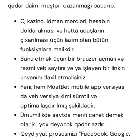
qədər daimi müştəri qazanmağı bacarıb.
O, kazino, idman mərcləri, hesabın
doldurulması və hətta uduşların
çıxarılması üçün lazım olan bütün
funksiyalara malikdir.
Bunu etmək üçün bir brauzer açmalı və
rəsmi veb saytını və ya işləyən bir linkin
ünvanını daxil etməlisiniz.
Yəni, həm MostBet mobile app versiyası
da veb versiya kimi sürətli və
optimallaşdırılmış şəkildədir.
Ümumilikdə saytda mənfi cəhət demək
olar ki, yox deyəcək qədər azdır.
Qeydiyyat prosesinizi “Facebook, Google,