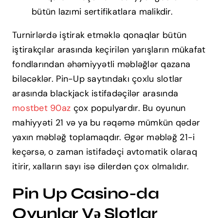
bütün lazımi sertifikatlara malikdir.
Turnirlərdə iştirak etməklə qonaqlar bütün
iştirakçılar arasında keçirilən yarışların mükafat
fondlarından əhəmiyyətli məbləğlər qazana
biləcəklər. Pin-Up saytındakı çoxlu slotlar
arasında blackjack istifadəçilər arasında
mostbet 90az
çox populyardır. Bu oyunun
mahiyyəti 21 və ya bu rəqəmə mümkün qədər
yaxın məbləğ toplamaqdır. Əgər məbləğ 21-i
keçərsə, o zaman istifadəçi avtomatik olaraq
itirir, xalların sayı isə dilerdən çox olmalıdır.
Pin Up Casino-da
Oyunlar Və Slotlar