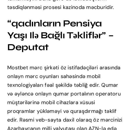
təsdiqlənməsi prosesi kazinoda məcburidir.
“qadınların Pensiya
Yaşı Ilə Bağlı Təkliflər” –
Deputat
Mostbet mərc şirkəti öz istifadəçiləri arasında
onlayn mərc oyunları sahəsində mobil
texnologiyaları fəal şəkildə təbliğ edir. Qumar
və əyləncə onlayn qumar portalının operatoru
müştərilərinə mobil cihazlara xüsusi
proqramlar yükləməyi və quraşdırmağı təklif
edir. Rəsmi veb-sayta daxil olaraq öz mərcinizi
Azərbaycanın milli valyutası olan AZN-lə edə