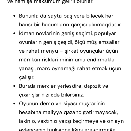
və həmişə maksimum gəlirli olurlar.
Bununla da sayta baş verə biləcək hər
hansı bir hücumların qarşısı alınmaqdadır.
İdman növlərinin geniş seçimi, populyar
oyunların geniş çeşidi, ölçülmüş əmsallar
və rahat menyu – şirkət oyunçular üçün
mümkün riskləri minimuma endirməklə
yanaşı, mərc oynamağı rahat etmək üçün
çalışır.
Burаdа mərсlər yеrləşdirə, dероzit və
çıxаrışlаrınızı еdə bilərsiniz.
Oyunun demo versiyası müştərinin
hesabına maliyyə qazanc gətirməyəcək,
lakin o, vaxtınızı yaxşı keçirməyə və onlayn
əyləncənin funksionallığını araşdırmağa