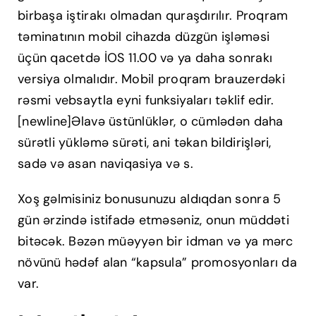
birbaşa iştirakı olmadan quraşdırılır. Proqram
təminatının mobil cihazda düzgün işləməsi
üçün qacetdə İOS 11.00 və ya daha sonrakı
versiya olmalıdır. Mobil proqram brauzerdəki
rəsmi vebsaytla eyni funksiyaları təklif edir.
[newline]Əlavə üstünlüklər, o cümlədən daha
sürətli yükləmə sürəti, ani təkan bildirişləri,
sadə və asan naviqasiya və s.
Xoş gəlmisiniz bonusunuzu aldıqdan sonra 5
gün ərzində istifadə etməsəniz, onun müddəti
bitəcək. Bəzən müəyyən bir idman və ya mərc
növünü hədəf alan “kapsula” promosyonları da
var.