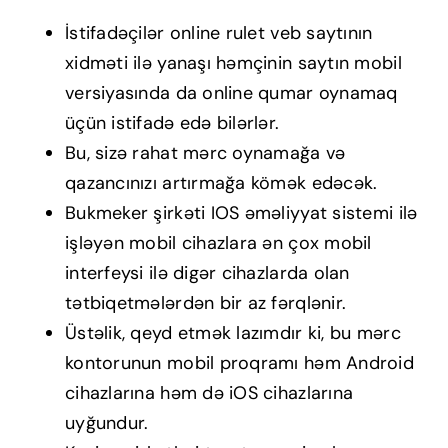
İstifadəçilər online rulet veb saytının
xidməti ilə yanaşı həmçinin saytın mobil
versiyasında da online qumar oynamaq
üçün istifadə edə bilərlər.
Bu, sizə rahat mərc oynamağa və
qazancınızı artırmağa kömək edəcək.
Bukmeker şirkəti IOS əməliyyat sistemi ilə
işləyən mobil cihazlara ən çox mobil
interfeysi ilə digər cihazlarda olan
tətbiqetmələrdən bir az fərqlənir.
Üstəlik, qeyd etmək lazımdır ki, bu mərc
kontorunun mobil proqramı həm Android
cihazlarına həm də iOS cihazlarına
uyğundur.