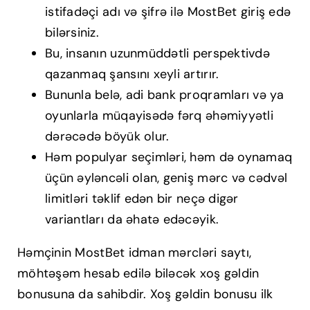
istifadəçi adı və şifrə ilə MostBet giriş edə
bilərsiniz.
Bu, insanın uzunmüddətli perspektivdə
qazanmaq şansını xeyli artırır.
Bununla belə, adi bank proqramları və ya
oyunlarla müqayisədə fərq əhəmiyyətli
dərəcədə böyük olur.
Həm populyar seçimləri, həm də oynamaq
üçün əyləncəli olan, geniş mərc və cədvəl
limitləri təklif edən bir neçə digər
variantları da əhatə edəcəyik.
Həmçinin MostBet idman mərcləri saytı,
möhtəşəm hesab edilə biləcək xoş gəldin
bonusuna da sahibdir. Xoş gəldin bonusu ilk