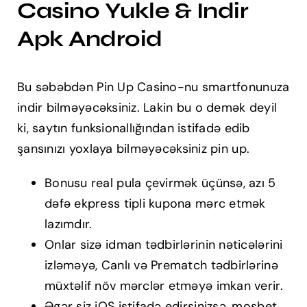
Casino Yukle & Indir
Apk Android
Bu səbəbdən Pin Up Casino-nu smartfonunuza
indir bilməyəcəksiniz. Lakin bu o demək deyil
ki, saytın funksionallığından istifadə edib
şansınızı yoxlaya bilməyəcəksiniz pin up.
Bonusu real pula çevirmək üçünsə, azı 5
dəfə ekpress tipli kupona mərc etmək
lazımdır.
Onlar sizə idman tədbirlərinin nəticələrini
izləməyə, Canlı və Prematch tədbirlərinə
müxtəlif növ mərclər etməyə imkan verir.
Əgər siz iOS istifadə edirsinizsə, mosbet