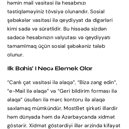
həmin mail vasitəsi ilə hesabınızı
təstiqləməyiniz tövsiyə olunandır. Sosial
şəbəkələr vasitəsi ilə qeydiyyat da digərləri
kimi sadə və sürətlidir. Bu hissədə sizdən
sadəcə hesabınızın valyutası və qeydiyyatı
tamamlmaq üçün sosial şəbəkəniz tələb
olunur.
Ilk Bahis’ I Necə Elemek Olar
“Canlı çat vasitəsi ilə əlaqə”, “Bizə zəng edin”,
“e-Mail ilə əlaqə” və “Geri bildirim forması ilə
əlaqə” üsulları ilə mərc kontoru ilə əlaqə
saxlamaq mümkündür. MostBet şirkəti illərdir
həm dünyada həm də Azərbaycanda xidmət
göstərir. Xidmət göstərdiyi illər ərzində kifayət