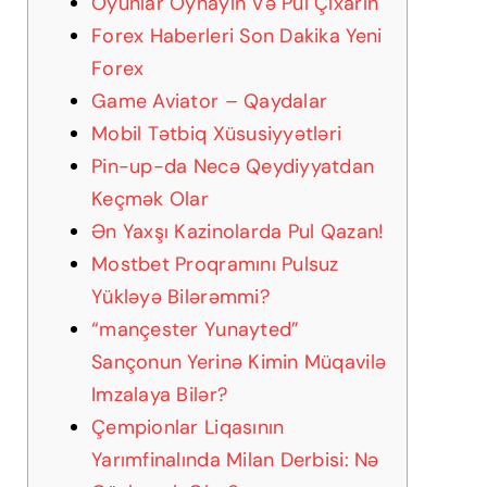
Oyunlar Oynayın Və Pul Çıxarın
Forex Haberleri Son Dakika Yeni
Forex
Game Aviator – Qaydalar
Mobil Tətbiq Xüsusiyyətləri
Pin-up-da Necə Qeydiyyatdan
Keçmək Olar
Ən Yaxşı Kazinolarda Pul Qazan!
Mostbet Proqramını Pulsuz
Yükləyə Bilərəmmi?
“mançester Yunayted”
Sançonun Yerinə Kimin Müqavilə
Imzalaya Bilər?
Çempionlar Liqasının
Yarımfinalında Milan Derbisi: Nə