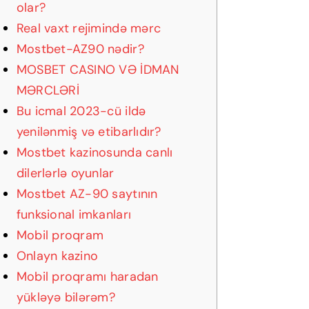
olar?
Real vaxt rejimində mərc
Mostbet-AZ90 nədir?
MOSBET CASINO VƏ İDMAN
MƏRCLƏRİ
Bu icmal 2023-cü ildə
yenilənmiş və etibarlıdır?
Mostbet kazinosunda canlı
dilerlərlə oyunlar
Mostbet AZ-90 saytının
funksional imkanları
Mobil proqram
Onlayn kazino
Mobil proqramı haradan
yükləyə bilərəm?