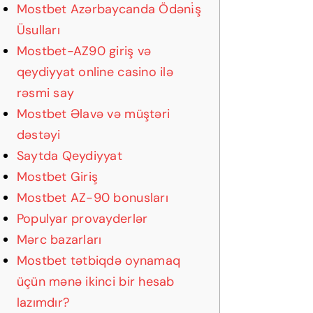
Mostbet Azərbaycanda Ödəni̇ş
Üsulları
Mostbet-AZ90 giriş və
qeydiyyat online casino ilə
rəsmi say
Mostbet Əlavə və müştəri
dəstəyi
Saytda Qeydiyyat
Mostbet Giriş
Mostbet AZ-90 bonusları
Populyar provayderlər
Mərc bazarları
Mostbet tətbiqdə oynamaq
üçün mənə ikinci bir hesab
lazımdır?