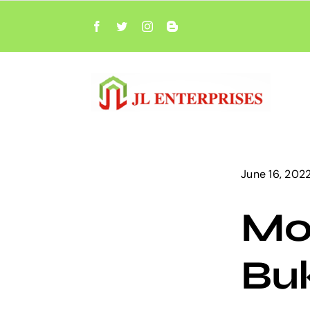
Skip
to
content
June 16, 202
Mo
Bu