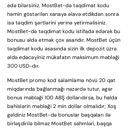
edə bilərsiniz. MostBet-də təqdimat kodu
həmin göstərilən xanaya əlavə etdikdən sonra
isə təqdim şərtlərini yerinə yetirməlisiniz.
MostBet-də təqdimat kodu istifadə edərək bu
bonusu əldə etmək çox asandır. MostBet üçün
təqdimat kodu əsasında sizin ilk depozit üzrə
əldə edəcəyiniz mükafatın maksimum məbləği
300 USD-dır.
MostBet promo kod salamlama növü 20 qat
miqdarında bağlanmağı nəzərdə tutur, əgər
bonus məbləği 100 ABŞ dollarıdırsa, bu halda
bahislərin məbləği 2 min dollar olmalıdır; Xoş
gəldiniz MostBet-də bonuslar başqaları ilə
birləşdirilə bilməz MostBet səhmləri, başqa