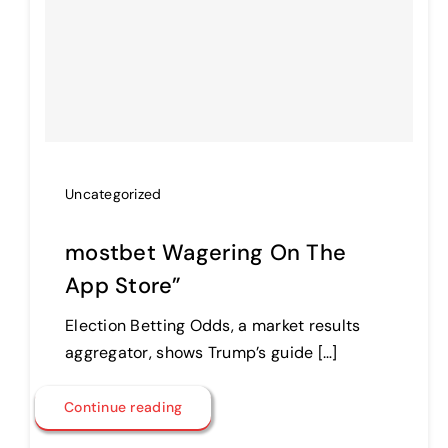
Uncategorized
‎mostbet Wagering On The
App Store”
Election Betting Odds, a market results
aggregator, shows Trump’s guide […]
Continue reading