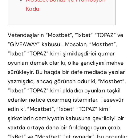
Kodu
Vətəndaşların “Mostbet”, “1xbet” “TOPAZ” və
“GİVEAWAY” kabusu… Məsələn, “Mostbet”,
“1xbet” “TOPAZ” kimi şirnikləşdirici qumar
oyunları demək olar ki, ölkə gəncliyini məhvə
sürükləyir. Bu haqda bir dəfə mediada yazılar
yazmışdıq, ancaq görünən odur ki, “Mostbet”,
“1xbet” “TOPAZ” kimi aldadıcı oyunları təşkil
edənlər nəticə çıxarmaq istəmirlər. Təsəvvür
edin ki, “Mostbet”, “1xbet” “TOPAZ” kimi
şirkətlərin cəmiyyətin kabusuna çevrildiyi bir
vaxtda ortaya daha bir fırıldaqçı oyun çıxıb.
“1xBet” və “Mostbet” “at oynadır”, bu orqanlar