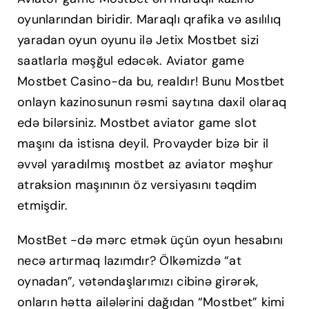
oyunlarından biridir. Maraqlı qrafika və asılılıq
yaradan oyun oyunu ilə Jetix Mostbet sizi
saatlarla məşğul edəcək. Aviator game
Mostbet Casino-da bu, realdır! Bunu Mostbet
onlayn kazinosunun rəsmi saytına daxil olaraq
edə bilərsiniz. Mostbet aviator game slot
maşını da istisna deyil. Provayder bizə bir il
əvvəl yaradılmış mostbet az aviator məşhur
atraksion maşınının öz versiyasını təqdim
etmişdir.
MostBet -də mərc etmək üçün oyun hesabını
necə artırmaq lazımdır? Ölkəmizdə “at
oynadan”, vətəndaşlarımızı cibinə girərək,
onların hətta ailələrini dağıdan “Mostbet” kimi