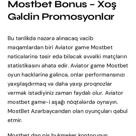
Mostbet Bonus – Xoş
Gəldin Promosyonlar
Bu tənlikdə nəzərə alınacaq vacib
məqamlardan biri Aviator game Mostbet
nəticələrinə təsir edə biləcək əvvəlki matçların
statistikasını əhatə edir. Aviator game Mostbet
oyun hacklərinə gəlincə, onlar performansınızı
yaxşılaşdırmaq və daha yaxşı proqnozlar
vermək istədiyiniz zaman faydalı olur. Aviator
mostbet game-i aşağı nöqtələrdə oynayın.
MostBet Azərbaycandan olan oyunçuları qəbul
etmir.
Mostbet dən pis bukmeker kontorunun