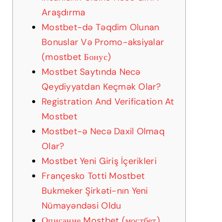
Araşdırma
Mostbet-də Təqdim Olunan
Bonuslar Və Promo-aksiyalar
(mostbet Бонус)
Mostbet Saytında Necə
Qeydiyyatdan Keçmək Olar?
Registration And Verification At
Mostbet
Mostbet-ə Necə Daxil Olmaq
Olar?
Mostbet Yeni Giriş İçerikleri
Françesko Totti Mostbet
Bukmeker Şirkəti-nın Yeni
Nümayəndəsi Oldu
Описание Mostbet (мостбет)