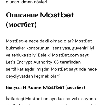
olunan idman növləri
Описание Mostbet
(мостбет)
MostBet-ə necə daxil olmaq olar? MostBet
bukmeker kontorunun lisenziyası, güvənirliliyi
və təhlükəsizliyi Belə ki MostBet.com saytı
Let`s Encrypt Authority X3 tərəfindən
sertifikatlaşdırılmışdır. MostBet saytında necə
qeydiyyatdan keçmək olar?
Бонусы И Акции Mostbet (мостбет)
İstifadəçi Mostbet onlayn kazino veb-saytına