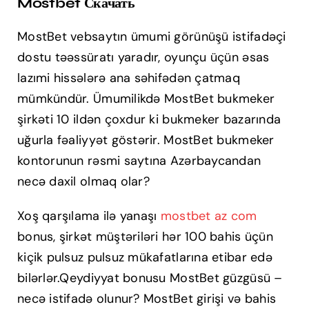
Mostbet Скачать
MostBet vebsaytın ümumi görünüşü istifadəçi
dostu təəssüratı yaradır, oyunçu üçün əsas
lazımi hissələrə ana səhifədən çatmaq
mümkündür. Ümumilikdə MostBet bukmeker
şirkəti 10 ildən çoxdur ki bukmeker bazarında
uğurla fəaliyyət göstərir. MostBet bukmeker
kontorunun rəsmi saytına Azərbaycandan
necə daxil olmaq olar?
Xoş qarşılama ilə yanaşı
mostbet az com
bonus, şirkət müştəriləri hər 100 bahis üçün
kiçik pulsuz pulsuz mükafatlarına etibar edə
bilərlər.Qeydiyyat bonusu MostBet güzgüsü –
necə istifadə olunur? MostBet girişi və bahis