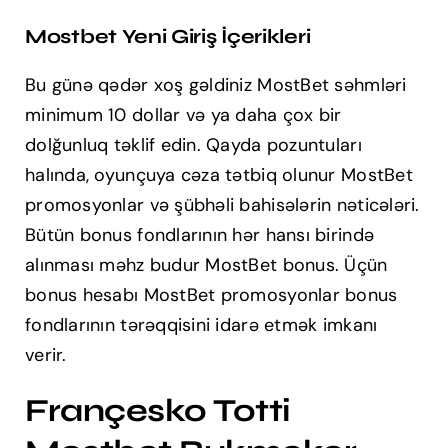
Mostbet Yeni Giriş İçerikleri
Bu günə qədər xoş gəldiniz MostBet səhmləri
minimum 10 dollar və ya daha çox bir
dolğunluq təklif edin. Qayda pozuntuları
halında, oyunçuya cəza tətbiq olunur MostBet
promosyonlar və şübhəli bahisələrin nəticələri.
Bütün bonus fondlarının hər hansı birində
alınması məhz budur MostBet bonus. Üçün
bonus hesabı MostBet promosyonlar bonus
fondlarının tərəqqisini idarə etmək imkanı
verir.
Françesko Totti