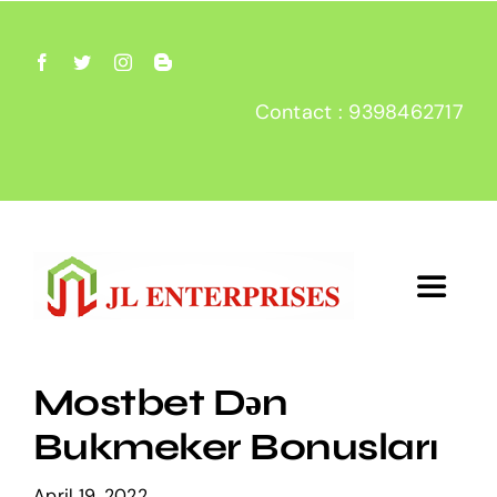
Skip
to
content
Contact : 9398462717
Toggle
Navigat
Home
Mostbet Dən
Bukmeker Bonusları
About
April 19, 2022