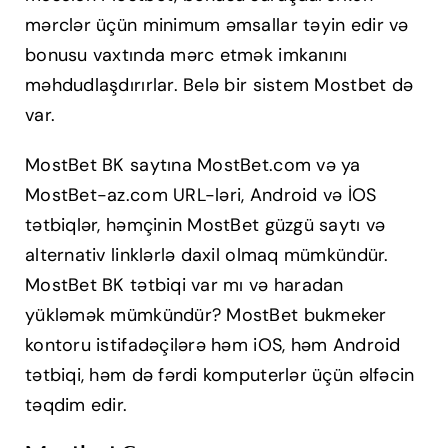
mərclər üçün minimum əmsallar təyin edir və
bonusu vaxtında mərc etmək imkanını
məhdudlaşdırırlar. Belə bir sistem Mostbet də
var.
MostBet BK saytına MostBet.com və ya
MostBet-az.com URL-ləri, Android və İOS
tətbiqlər, həmçinin MostBet güzgü saytı və
alternativ linklərlə daxil olmaq mümkündür.
MostBet BK tətbiqi var mı və haradan
yükləmək mümkündür? MostBet bukmeker
kontoru istifadəçilərə həm iOS, həm Android
tətbiqi, həm də fərdi komputerlər üçün əlfəcin
təqdim edir.