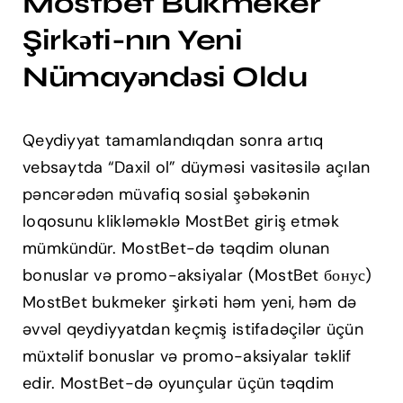
Mostbet Bukmeker
Şirkəti-nın Yeni
Nümayəndəsi Oldu
Qeydiyyat tamamlandıqdan sonra artıq
vebsaytda “Daxil ol” düyməsi vasitəsilə açılan
pəncərədən müvafiq sosial şəbəkənin
loqosunu klikləməklə MostBet giriş etmək
mümkündür. MostBet-də təqdim olunan
bonuslar və promo-aksiyalar (MostBet бонус)
MostBet bukmeker şirkəti həm yeni, həm də
əvvəl qeydiyyatdan keçmiş istifadəçilər üçün
müxtəlif bonuslar və promo-aksiyalar təklif
edir. MostBet-də oyunçular üçün təqdim