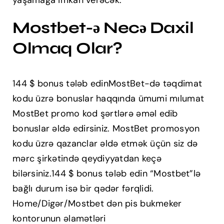
Mostbet-ə Necə Daxil
Olmaq Olar?
144 $ bonus tələb edinMostBet-də təqdimat
kodu üzrə bonuslar haqqında ümumi mılumat
MostBet promo kod şərtlərə əməl edib
bonuslar əldə edirsiniz. MostBet promosyon
kodu üzrə qazanclar əldə etmək üçün siz də
mərc şirkətində qeydiyyatdan keçə
bilərsiniz.144 $ bonus tələb edin “Mostbet”lə
bağlı durum isə bir qədər fərqlidi.
Home/Digər/Mostbet dən pis bukmeker
kontorunun əlamətləri