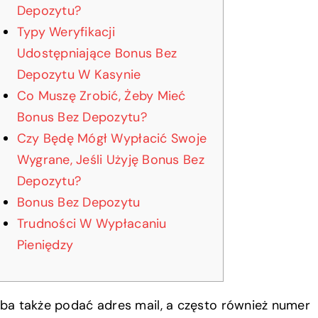
Depozytu?
Typy Weryfikacji
Udostępniające Bonus Bez
Depozytu W Kasynie
Co Muszę Zrobić, Żeby Mieć
Bonus Bez Depozytu?
Czy Będę Mógł Wypłacić Swoje
Wygrane, Jeśli Użyję Bonus Bez
Depozytu?
Bonus Bez Depozytu
Trudności W Wypłacaniu
Pieniędzy
eba także podać adres mail, a często również numer