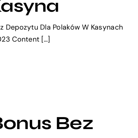
Kasyna
z Depozytu Dla Polaków W Kasynach
023 Content […]
Bonus Bez