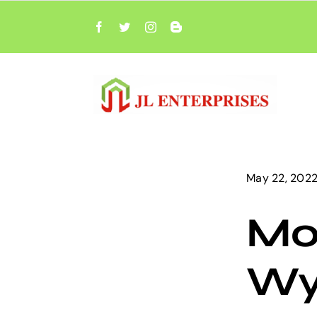
Skip
to
content
May 22, 202
Mo
Wy