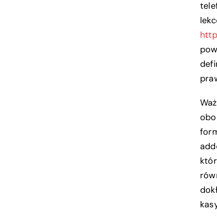
tel
lek
htt
pow
defi
pra
Waż
obos
for
add
któ
równ
dok
kas