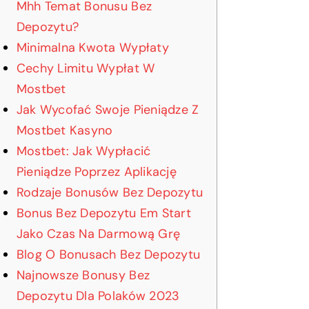
Mhh Temat Bonusu Bez
Depozytu?
Minimalna Kwota Wypłaty
Cechy Limitu Wypłat W
Mostbet
Jak Wycofać Swoje Pieniądze Z
Mostbet Kasyno
Mostbet: Jak Wypłacić
Pieniądze Poprzez Aplikację
Rodzaje Bonusów Bez Depozytu
Bonus Bez Depozytu Em Start
Jako Czas Na Darmową Grę
Blog O Bonusach Bez Depozytu
Najnowsze Bonusy Bez
Depozytu Dla Polaków 2023