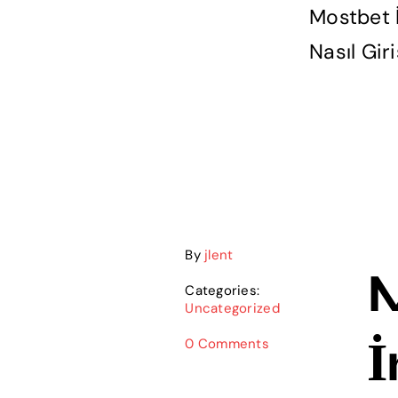
Mostbet 
Nasıl Giri
By
jlent
Categories:
Uncategorized
I
0 Comments