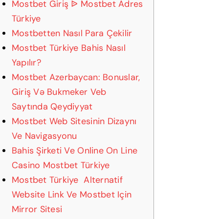
Mostbet Giriş ᐉ Mostbet Adres
Türkiye
Mostbetten Nasıl Para Çekilir
Mostbet Türkiye Bahis Nasıl
Yapılır?
Mostbet Azerbaycan: Bonuslar,
Giriş Və Bukmeker Veb
Saytında Qeydiyyat
Mostbet Web Sitesinin Dizaynı
Ve Navigasyonu
Bahis Şirketi Ve Online On Line
Casino Mostbet Türkiye
Mostbet Türkiye ️ Alternatif
Website Link Ve Mostbet Için
Mirror Sitesi