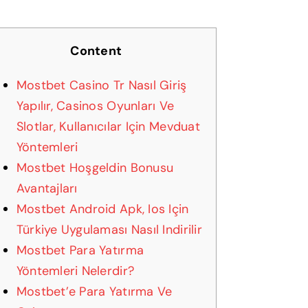
Content
Mostbet Casino Tr Nasıl Giriş
Yapılır, Casinos Oyunları Ve
Slotlar, Kullanıcılar Için Mevduat
Yöntemleri
Mostbet Hoşgeldin Bonusu
Avantajları
Mostbet Android Apk, Ios Için
Türkiye Uygulaması Nasıl Indirilir
Mostbet Para Yatırma
Yöntemleri Nelerdir?
Mostbet’e Para Yatırma Ve