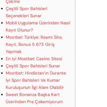
Çekme
Çeşitli Spor Bahisleri
Seçenekleri Sunar
Mobil Uygulama Üzerinden Nasıl
Kayıt Olunur?
Mostbet Türkiye: Resmi Site,
Kayıt, Bonus 5 673 Giriş
Yapmak
En Iyi Mostbet Casino Sitesi
Çeşitli Spor Bahisleri Sunar
Mostbet: Hindistan’ın Durante
İyi Spor Bahisleri Ve Kumar
Kuruluşunun İlgi Alanı Olabilir
Sweet Bonanza Başka Kart
Üzerinden Pra Çekemiyorum