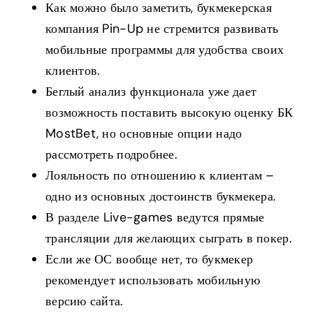
Как можно было заметить, букмекерская
компания Pin-Up не стремится развивать
мобильные программы для удобства своих
клиентов.
Беглый анализ функционала уже дает
возможность поставить высокую оценку БК
MostBet, но основные опции надо
рассмотреть подробнее.
Лояльность по отношению к клиентам –
одно из основных достоинств букмекера.
В разделе Live-games ведутся прямые
трансляции для желающих сыграть в покер.
Если же ОС вообще нет, то букмекер
рекомендует использовать мобильную
версию сайта.