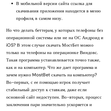
В мобильной версии сайта ссылка для
скачивания приложения находится в меню
профиля, в самом низу.
Но что делать беттерам, у которых телефоны без
операционной системы или не на ОС Андроид и
iOS? В этом случае скачать МостБет можно
только на телефоны на операционке Виндовс.
Такая программа устанавливается точно также,
как и на компьютер. Что же дает программа и
зачем нужно MostBet скачать на компьютер?
Во-первых, с ее помощью игрок получает
стабильный доступ к ставкам, даже если
основной сайт недоступен. Во-вторых, процесс
заключения пари значительно ускоряется и