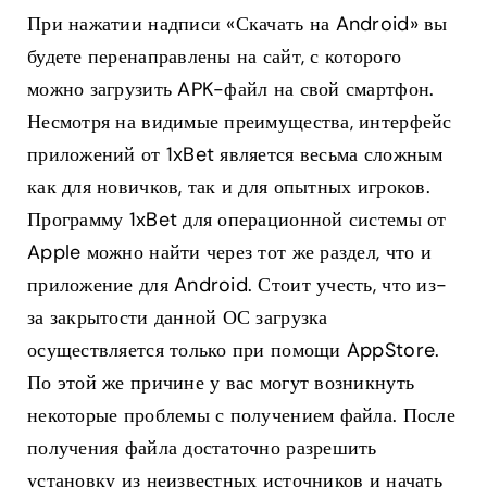
При нажатии надписи «Скачать на Android» вы
будете перенаправлены на сайт, с которого
можно загрузить APK-файл на свой смартфон.
Несмотря на видимые преимущества, интерфейс
приложений от 1xBet является весьма сложным
как для новичков, так и для опытных игроков.
Программу 1xBet для операционной системы от
Apple можно найти через тот же раздел, что и
приложение для Android. Стоит учесть, что из-
за закрытости данной ОС загрузка
осуществляется только при помощи AppStore.
По этой же причине у вас могут возникнуть
некоторые проблемы с получением файла. После
получения файла достаточно разрешить
установку из неизвестных источников и начать