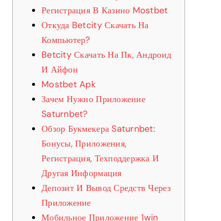
Регистрация В Казино Mostbet
Откуда Betcity Скачать На
Компьютер?
Betcity Скачать На Пк, Андроид
И Айфон
Mostbet Apk
Зачем Нужно Приложение
Saturnbet?
Обзор Букмекера Saturnbet:
Бонусы, Приложения,
Регистрация, Техподдержка И
Другая Информация
Депозит И Вывод Средств Через
Приложение
Мобильное Приложение 1win