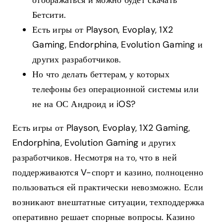
отображаться и можно будет скачать
Бетсити.
Есть игры от Playson, Evoplay, 1X2
Gaming, Endorphina, Evolution Gaming и
других разработчиков.
Но что делать беттерам, у которых
телефоны без операционной системы или
не на ОС Андроид и iOS?
Есть игры от Playson, Evoplay, 1X2 Gaming,
Endorphina, Evolution Gaming и других
разработчиков. Несмотря на то, что в ней
поддерживаются V-спорт и казино, полноценно
пользоваться ей практически невозможно. Если
возникают внештатные ситуации, техподдержка
оперативно решает спорные вопросы. Казино