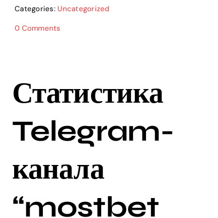
Categories:
Uncategorized
0 Comments
Статистика
Telegram-
канала
“mostbet