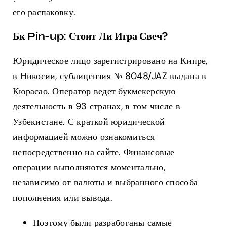
его распаковку.
Бк Pin-up: Стоит Ли Игра Свеч?
Юридическое лицо зарегистрировано на Кипре,
в Никосии, сублицензия № 8048/JAZ выдана в
Кюрасао. Оператор ведет букмекерскую
деятельность в 93 странах, в том числе в
Узбекистане. С краткой юридической
информацией можно ознакомиться
непосредственно на сайте. Финансовые
операции выполняются моментально,
независимо от валюты и выбранного способа
пополнения или вывода.
Поэтому были разработаны самые