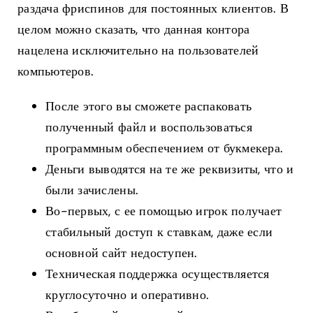
раздача фриспинов для постоянных клиентов. В
целом можно сказать, что данная контора
нацелена исключительно на пользователей
компьютеров.
После этого вы сможете распаковать
полученный файл и воспользоваться
программным обеспечением от букмекера.
Деньги выводятся на те же реквизиты, что и
были зачислены.
Во-первых, с ее помощью игрок получает
стабильный доступ к ставкам, даже если
основной сайт недоступен.
Техническая поддержка осуществляется
круглосуточно и оперативно.