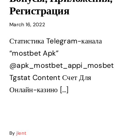
Services
Регистрация
March 16, 2022
Careers
Статистика Telegram-канала
Contact us
“mostbet Apk”
@apk_mostbet_appi_mosbet
Tgstat Content Счет Для
Онлайн-казино […]
By
jlent