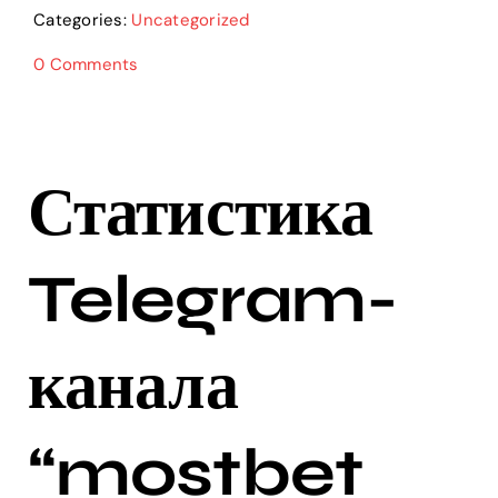
Categories:
Uncategorized
0 Comments
Статистика
Telegram-
канала
“mostbet