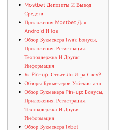
Mostbet Депозиты И Вывод
Средств
Приложения Mostbet Для
Android И Ios
Обзор Букмекера 1win: Бонусы,
Приложения, Регистрация,
Техподдержка И Другая
Информация
Бк Pin-up: Стоит Ли Игра Свеч?
Обзоры Букмекеров Узбекистана
Обзор Букмекера Pin-up: Бонусы,
Приложения, Регистрация,
Техподдержка И Другая
Информация
Обзор Букмекера 1xbet