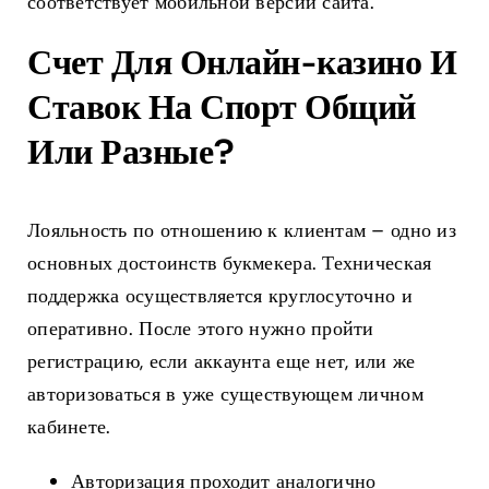
соответствует мобильной версии сайта.
Счет Для Онлайн-казино И
Ставок На Спорт Общий
Или Разные?
Лояльность по отношению к клиентам – одно из
основных достоинств букмекера. Техническая
поддержка осуществляется круглосуточно и
оперативно. После этого нужно пройти
регистрацию, если аккаунта еще нет, или же
авторизоваться в уже существующем личном
кабинете.
Авторизация проходит аналогично