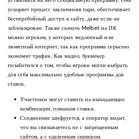
ускоряет процесс заключения пари, обеспечивает
бесперебойный доступ к сайту, даже если он
заблокирован. Также скачать Melbet на ПК
можно игрокам, у которых медленный или
лимитный интернет, так как программа серьезно
экономит трафик. Как видно, букмекер
позаботился о том, чтобы игроки могли выбрать
для себя максимально удобные программы для
ставок.
Участники могут ставить на выпадающие
комбинации, повышая ставки.
Соединение шифруется, а оператор видит,
что вы связываетесь не с запрещенным
сайтом, а с удаленным сервером.