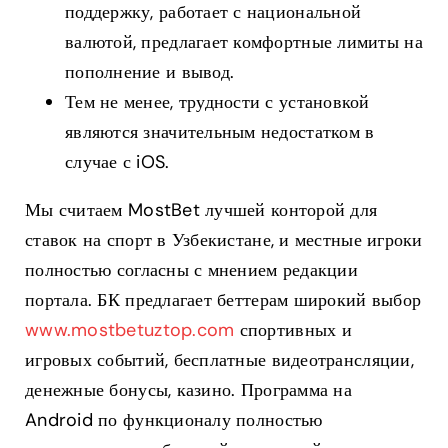
поддержку, работает с национальной
валютой, предлагает комфортные лимиты на
пополнение и вывод.
Тем не менее, трудности с установкой
являются значительным недостатком в
случае с iOS.
Мы считаем MostBet лучшей конторой для
ставок на спорт в Узбекистане, и местные игроки
полностью согласны с мнением редакции
портала. БК предлагает беттерам широкий выбор
www.mostbetuztop.com
спортивных и
игровых событий, бесплатные видеотрансляции,
денежные бонусы, казино. Программа на
Android по функционалу полностью