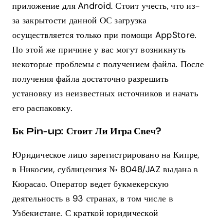
приложение для Android. Стоит учесть, что из-
за закрытости данной ОС загрузка
осуществляется только при помощи AppStore.
По этой же причине у вас могут возникнуть
некоторые проблемы с получением файла. После
получения файла достаточно разрешить
установку из неизвестных источников и начать
его распаковку.
Бк Pin-up: Стоит Ли Игра Свеч?
Юридическое лицо зарегистрировано на Кипре,
в Никосии, сублицензия № 8048/JAZ выдана в
Кюрасао. Оператор ведет букмекерскую
деятельность в 93 странах, в том числе в
Узбекистане. С краткой юридической