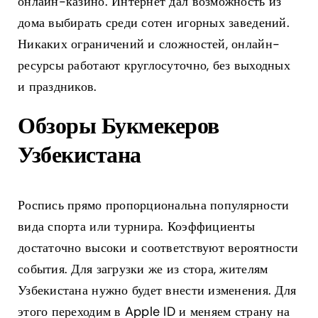
онлайн-казино. Интернет дал возможность из
дома выбирать среди сотен игорных заведений.
Никаких ограничений и сложностей, онлайн-
ресурсы работают круглосуточно, без выходных
и праздников.
Обзоры Букмекеров
Узбекистана
Роспись прямо пропорциональна популярности
вида спорта или турнира. Коэффициенты
достаточно высоки и соответствуют вероятности
события. Для загрузки же из стора, жителям
Узбекистана нужно будет внести изменения. Для
этого переходим в Apple ID и меняем страну на