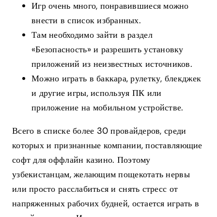
Игр очень много, понравившиеся можно
внести в список избранных.
Там необходимо зайти в раздел
«Безопасность» и разрешить установку
приложений из неизвестных источников.
Можно играть в баккара, рулетку, блекджек
и другие игры, используя ПК или
приложение на мобильном устройстве.
Всего в списке более 30 провайдеров, среди
которых и признанные компании, поставляющие
софт для оффлайн казино. Поэтому
узбекистанцам, желающим пощекотать нервы
или просто расслабиться и снять стресс от
напряженных рабочих будней, остается играть в