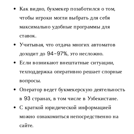
Как видно, букмекер позаботился о том,
чтобы игроки могли выбрать для себя
максимально удобные программы для
ставок.
Учитывая, что отдача многих автоматов
доходит до 94-97%, это несложно.
Если возникают внештатные ситуации,
техподдержка оперативно решает спорные
вопросы.
Оператор ведет букмекерскую деятельность
в 93 странах, в том числе в Узбекистане.
С краткой юридической информацией
можно ознакомиться непосредственно на
сайте.