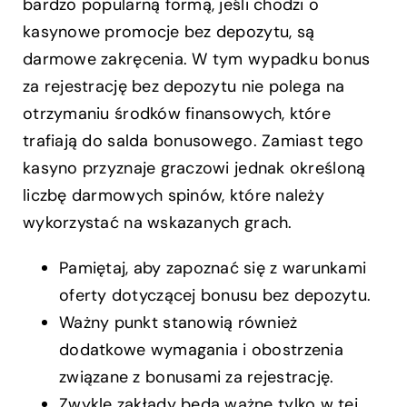
bardzo popularną formą, jeśli chodzi o
kasynowe promocje bez depozytu, są
darmowe zakręcenia. W tym wypadku bonus
za rejestrację bez depozytu nie polega na
otrzymaniu środków finansowych, które
trafiają do salda bonusowego. Zamiast tego
kasyno przyznaje graczowi jednak określoną
liczbę darmowych spinów, które należy
wykorzystać na wskazanych grach.
Pamiętaj, aby zapoznać się z warunkami
oferty dotyczącej bonusu bez depozytu.
Ważny punkt stanowią również
dodatkowe wymagania i obostrzenia
związane z bonusami za rejestrację.
Zwykle zakłady będą ważne tylko w tej