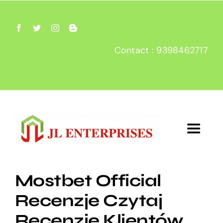
Skip
to
content
Contact : 9398462717
Toggle
Navigat
Home
Mostbet Official
Recenzje Czytaj
About
Recenzje Klientów