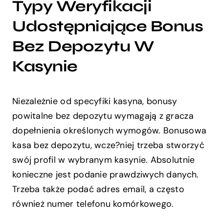
Typy Weryfikacji
Udostępniające Bonus
Bez Depozytu W
Kasynie
Niezależnie od specyfiki kasyna, bonusy
powitalne bez depozytu wymagają z gracza
dopełnienia określonych wymogów. Bonusowa
kasa bez depozytu, wcze?niej trzeba stworzyć
swój profil w wybranym kasynie. Absolutnie
konieczne jest podanie prawdziwych danych.
Trzeba także podać adres email, a często
również numer telefonu komórkowego.