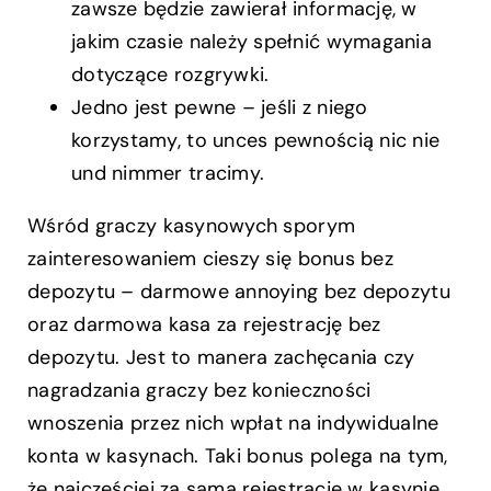
zawsze będzie zawierał informację, w
jakim czasie należy spełnić wymagania
dotyczące rozgrywki.
Jedno jest pewne – jeśli z niego
korzystamy, to unces pewnością nic nie
und nimmer tracimy.
Wśród graczy kasynowych sporym
zainteresowaniem cieszy się bonus bez
depozytu – darmowe annoying bez depozytu
oraz darmowa kasa za rejestrację bez
depozytu. Jest to manera zachęcania czy
nagradzania graczy bez konieczności
wnoszenia przez nich wpłat na indywidualne
konta w kasynach. Taki bonus polega na tym,
że najczęściej za samą rejestrację w kasynie