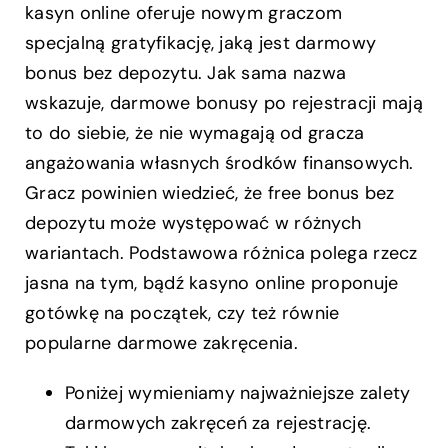
kasyn online oferuje nowym graczom
specjalną gratyfikację, jaką jest darmowy
bonus bez depozytu. Jak sama nazwa
wskazuje, darmowe bonusy po rejestracji mają
to do siebie, że nie wymagają od gracza
angażowania własnych środków finansowych.
Gracz powinien wiedzieć, że free bonus bez
depozytu może występować w różnych
wariantach. Podstawowa różnica polega rzecz
jasna na tym, bądź kasyno online proponuje
gotówkę na początek, czy też równie
popularne darmowe zakręcenia.
Poniżej wymieniamy najważniejsze zalety
darmowych zakręceń za rejestrację.