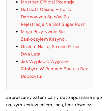
Mostbet Official Recenzje
Hotslots Casino – Forty
Darmowych Spinów Za
Rejestrację Na Slot Sugar Rush
Mega Pozytywnie Sie
Zaskoczylem Kasyno…
Grałem Na Tej Stronie Przez
Dwa Lata
Jak Wypłacić Wygrane,
Zdobyte W Ramach Bonusu Bez
Depozytu?
Zapraszamy zatem carry out zapoznania się z
naszym zestawieniem. Inną, lecz również