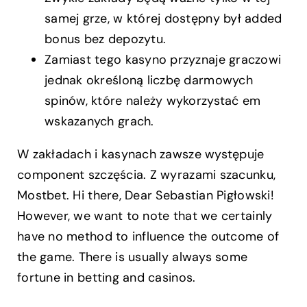
samej grze, w której dostępny był added
bonus bez depozytu.
Zamiast tego kasyno przyznaje graczowi
jednak określoną liczbę darmowych
spinów, które należy wykorzystać em
wskazanych grach.
W zakładach i kasynach zawsze występuje
component szczęścia. Z wyrazami szacunku,
Mostbet. Hi there, Dear Sebastian Pigłowski!
However, we want to note that we certainly
have no method to influence the outcome of
the game. There is usually always some
fortune in betting and casinos.