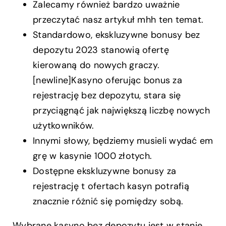
Zalecamy również bardzo uważnie
przeczytać nasz artykuł mhh ten temat.
Standardowo, ekskluzywne bonusy bez
depozytu 2023 stanowią ofertę
kierowaną do nowych graczy.
[newline]Kasyno oferując bonus za
rejestrację bez depozytu, stara się
przyciągnąć jak największą liczbę nowych
użytkowników.
Innymi słowy, będziemy musieli wydać em
grę w kasynie 1000 złotych.
Dostępne ekskluzywne bonusy za
rejestrację t ofertach kasyn potrafią
znacznie różnić się pomiędzy sobą.
Wybrane kasyno bez depozytu jest w stanie