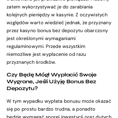
zatem wykorzystywać je do zarabiania
kolejnych pieniędzy w kasynie. Z oczywistych
względów warto wiedzieć jednak, że przyznany
przez kasyno bonus bez depozytu obarczony
jest określonymi wymaganiami
regulaminowymi. Przede wszystkim
niemożliwe jest wypłacenie od razu
przyznanych środków.
Czy Będę Mógł Wypłacić Swoje
Wygrane, Jeśli Użyję Bonus Bez
Depozytu?
W tym wypadku wypłata bonusu może okazać
się po prostu bardzo trudna, a ponadto
będzie wymagać sporej inwestycji oraz dużych