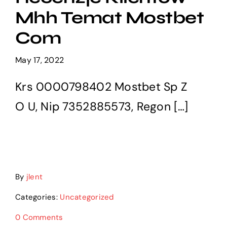
Services
Mhh Temat Mostbet
Com
Careers
May 17, 2022
Contact us
Krs 0000798402 Mostbet Sp Z
O U, Nip 7352885573, Regon […]
By
jlent
Categories:
Uncategorized
0 Comments