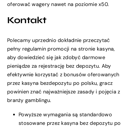
oferować wagery nawet na poziomie x50.
Kontakt
Polecamy uprzednio dokładnie przeczytać
pełny regulamin promocji na stronie kasyna,
aby dowiedzieć się jak zdobyć darmowe
pieniądze za rejestrację bez depozytu. Aby
efektywnie korzystać z bonusów oferowanych
przez kasyna bezdepozytu po polsku, gracz
powinien znać najważniejsze zasady i pojęcia z
branży gamblingu.
Powyższe wymagania są standardowo
stosowane przez kasyna bez depozytu po