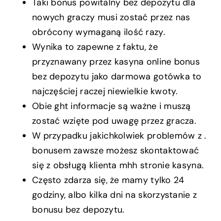
Taki bonus powitalny bez depozytu dla
nowych graczy musi zostać przez nas
obrócony wymaganą ilość razy.
Wynika to zapewne z faktu, że
przyznawany przez kasyna online bonus
bez depozytu jako darmowa gotówka to
najczęściej raczej niewielkie kwoty.
Obie ght informacje są ważne i muszą
zostać wzięte pod uwagę przez gracza.
W przypadku jakichkolwiek problemów z .
bonusem zawsze możesz skontaktować
się z obsługą klienta mhh stronie kasyna.
Często zdarza się, że mamy tylko 24
godziny, albo kilka dni na skorzystanie z
bonusu bez depozytu.