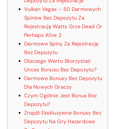
Depozytu Za Rejestracje
Vulkan Vegas – 50 Darmowych
Spinów Bez Depozytu Za
Rejestrację Watts Grze Dead Or
Perhaps Alive 2
Darmowe Spiny Za Rejestrację
Bez Depozytu
Dlaczego Warto Skorzystać
Unces Bonusu Bez Depozytu?
Darmowe Bonusy Bez Depozytu
Dla Nowych Graczy
Czym Ogólnie Jest Bonus Bez
Depozytu?
Znajdź Ekskluzywne Bonusy Bez
Depozytu Na Gry Hazardowe