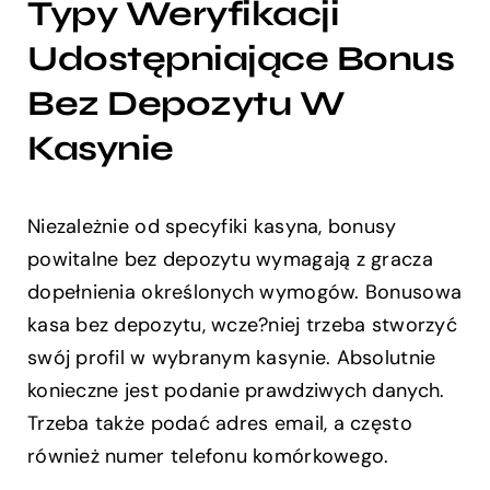
Typy Weryfikacji
Udostępniające Bonus
Bez Depozytu W
Kasynie
Niezależnie od specyfiki kasyna, bonusy
powitalne bez depozytu wymagają z gracza
dopełnienia określonych wymogów. Bonusowa
kasa bez depozytu, wcze?niej trzeba stworzyć
swój profil w wybranym kasynie. Absolutnie
konieczne jest podanie prawdziwych danych.
Trzeba także podać adres email, a często
również numer telefonu komórkowego.