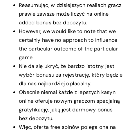
Reasumując, w dzisiejszych realiach gracz
prawie zawsze może liczyć na online
added bonus bez depozytu.
However, we would like to note that we
certainly have no approach to influence
the particular outcome of the particular
game.
Nie da się ukryć, że bardzo istotny jest
wybór bonusu za rejestrację, który będzie
dla nas najbardziej opłacalny.
Obecnie niemal każde z lepszych kasyn
online oferuje nowym graczom specjalną
gratyfikację, jaką jest darmowy bonus
bez depozytu.
Więc, oferta free spinów polega ona na