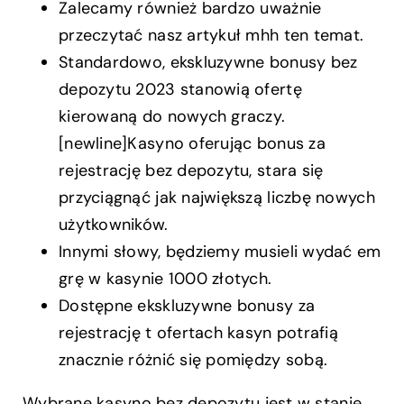
Zalecamy również bardzo uważnie
przeczytać nasz artykuł mhh ten temat.
Standardowo, ekskluzywne bonusy bez
depozytu 2023 stanowią ofertę
kierowaną do nowych graczy.
[newline]Kasyno oferując bonus za
rejestrację bez depozytu, stara się
przyciągnąć jak największą liczbę nowych
użytkowników.
Innymi słowy, będziemy musieli wydać em
grę w kasynie 1000 złotych.
Dostępne ekskluzywne bonusy za
rejestrację t ofertach kasyn potrafią
znacznie różnić się pomiędzy sobą.
Wybrane kasyno bez depozytu jest w stanie