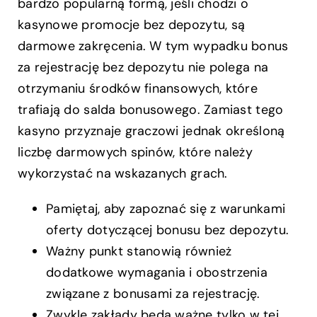
bardzo popularną formą, jeśli chodzi o
kasynowe promocje bez depozytu, są
darmowe zakręcenia. W tym wypadku bonus
za rejestrację bez depozytu nie polega na
otrzymaniu środków finansowych, które
trafiają do salda bonusowego. Zamiast tego
kasyno przyznaje graczowi jednak określoną
liczbę darmowych spinów, które należy
wykorzystać na wskazanych grach.
Pamiętaj, aby zapoznać się z warunkami
oferty dotyczącej bonusu bez depozytu.
Ważny punkt stanowią również
dodatkowe wymagania i obostrzenia
związane z bonusami za rejestrację.
Zwykle zakłady będą ważne tylko w tej