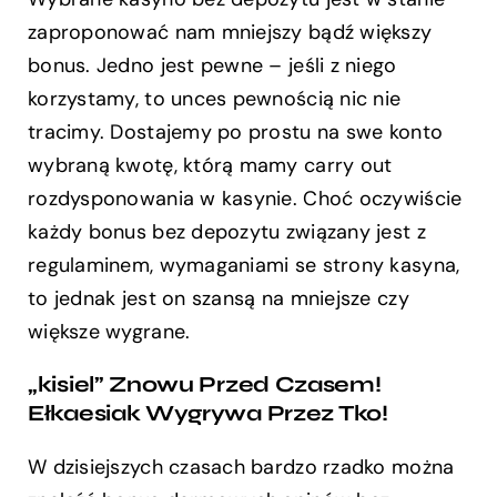
zaproponować nam mniejszy bądź większy
bonus. Jedno jest pewne – jeśli z niego
korzystamy, to unces pewnością nic nie
tracimy. Dostajemy po prostu na swe konto
wybraną kwotę, którą mamy carry out
rozdysponowania w kasynie. Choć oczywiście
każdy bonus bez depozytu związany jest z
regulaminem, wymaganiami se strony kasyna,
to jednak jest on szansą na mniejsze czy
większe wygrane.
„kisiel” Znowu Przed Czasem!
Ełkaesiak Wygrywa Przez Tko!
W dzisiejszych czasach bardzo rzadko można