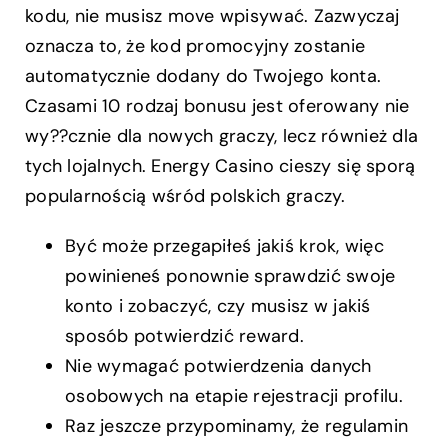
kodu, nie musisz move wpisywać. Zazwyczaj
oznacza to, że kod promocyjny zostanie
automatycznie dodany do Twojego konta.
Czasami 10 rodzaj bonusu jest oferowany nie
wy??cznie dla nowych graczy, lecz również dla
tych lojalnych. Energy Casino cieszy się sporą
popularnością wśród polskich graczy.
Być może przegapiłeś jakiś krok, więc
powinieneś ponownie sprawdzić swoje
konto i zobaczyć, czy musisz w jakiś
sposób potwierdzić reward.
Nie wymagać potwierdzenia danych
osobowych na etapie rejestracji profilu.
Raz jeszcze przypominamy, że regulamin