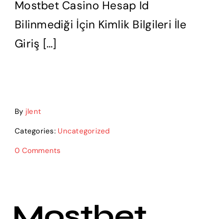
Mostbet Casino Hesap Id
Services
Bilinmediği İçin Kimlik Bilgileri İle
Careers
Giriş […]
Contact us
By
jlent
Categories:
Uncategorized
0 Comments
Mostbet