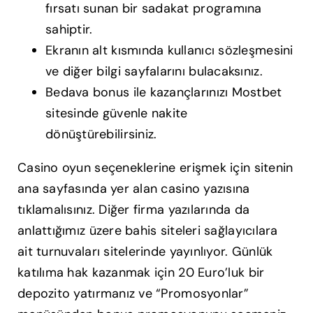
fırsatı sunan bir sadakat programına
sahiptir.
Ekranın alt kısmında kullanıcı sözleşmesini
ve diğer bilgi sayfalarını bulacaksınız.
Bedava bonus ile kazançlarınızı Mostbet
sitesinde güvenle nakite
dönüştürebilirsiniz.
Casino oyun seçeneklerine erişmek için sitenin
ana sayfasında yer alan casino yazısına
tıklamalısınız. Diğer firma yazılarında da
anlattığımız üzere bahis siteleri sağlayıcılara
ait turnuvaları sitelerinde yayınlıyor. Günlük
katılıma hak kazanmak için 20 Euro’luk bir
depozito yatırmanız ve “Promosyonlar”