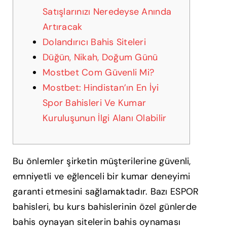
Satışlarınızı Neredeyse Anında
Artıracak
Dolandırıcı Bahis Siteleri
Düğün, Nikah, Doğum Günü
Mostbet Com Güvenli Mi?
Mostbet: Hindistan’ın En İyi
Spor Bahisleri Ve Kumar
Kuruluşunun İlgi Alanı Olabilir
Bu önlemler şirketin müşterilerine güvenli,
emniyetli ve eğlenceli bir kumar deneyimi
garanti etmesini sağlamaktadır. Bazı ESPOR
bahisleri, bu kurs bahislerinin özel günlerde
bahis oynayan sitelerin bahis oynaması