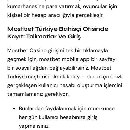
kumarhanesine para yatırmak, oyuncular için
kişisel bir hesap aracılığıyla gerçekleşir.
Mostbet Türkiye Bahisçi Ofisinde
Kayıt: Talimatlar Ve Giriş
Mostbet Casino girişini tek bir tıklamayla
geçmek için, mostbet mobile app bir sayfayı
bir sosyal ağdan bağlayabilirsiniz. Mostbet
Türkiye müşterisi olmak kolay – bunun çok hızlı
gerçekleşen kullanıcı hesabı oluşturma işlemini
tamamlamanız gerekiyor.
Bunlardan faydalanmak için mümkünse
her gün kullanıcı hesabınıza giriş
yapmalısınız.