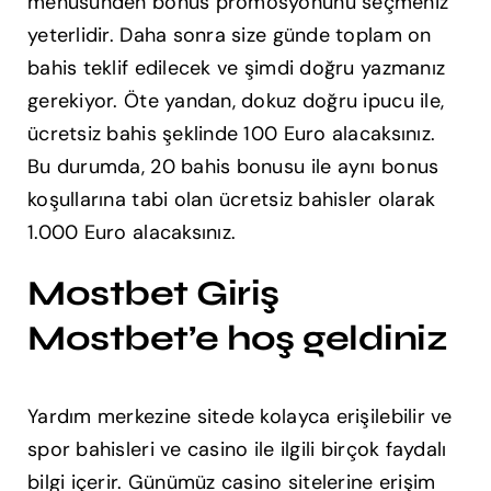
menüsünden bonus promosyonunu seçmeniz
yeterlidir. Daha sonra size günde toplam on
bahis teklif edilecek ve şimdi doğru yazmanız
gerekiyor. Öte yandan, dokuz doğru ipucu ile,
ücretsiz bahis şeklinde 100 Euro alacaksınız.
Bu durumda, 20 bahis bonusu ile aynı bonus
koşullarına tabi olan ücretsiz bahisler olarak
1.000 Euro alacaksınız.
Mostbet Giriş
Mostbet’e hoş geldiniz
Yardım merkezine sitede kolayca erişilebilir ve
spor bahisleri ve casino ile ilgili birçok faydalı
bilgi içerir. Günümüz casino sitelerine erişim