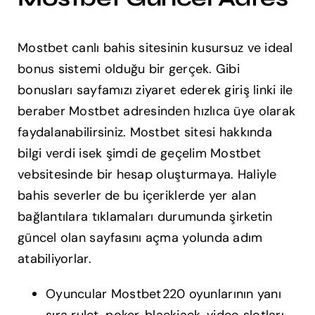
Mostbet canlı bahis sitesinin kusursuz ve ideal
bonus sistemi olduğu bir gerçek. Gibi
bonusları sayfamızı ziyaret ederek giriş linki ile
beraber Mostbet adresinden hızlıca üye olarak
faydalanabilirsiniz. Mostbet sitesi hakkında
bilgi verdi isek şimdi de geçelim Mostbet
vebsitesinde bir hesap oluşturmaya. Haliyle
bahis severler de bu içeriklerde yer alan
bağlantılara tıklamaları durumunda şirketin
güncel olan sayfasını açma yolunda adım
atabiliyorlar.
Oyuncular Mostbet220 oyunlarının yanı