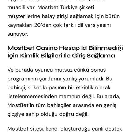
muadili var. Mostbet Türkiye şirketi
müşterilerine halay girişi sağlamak için bütün
kaynakları 20’den çok farklı dil versiyasını
sunuyor.
Mostbet Casino Hesap Id Bilinmediği
İçin Kimlik Bilgileri İle Giriş Sağlama
Ve burada oyuncu mutsuz çünkü bonus
programının şartlarını yanlış yorumladı. Bu
bahisçi, kriket kupasının bir etkinlik olarak
listelenmemesinden memnun değil. Bu arada,
MostBet’in tüm bahisçiler arasında en geniş
çizgiye sahip olduğu doğru değil.
Mostbet sitesi, kendi oluşturduğu canlı destek