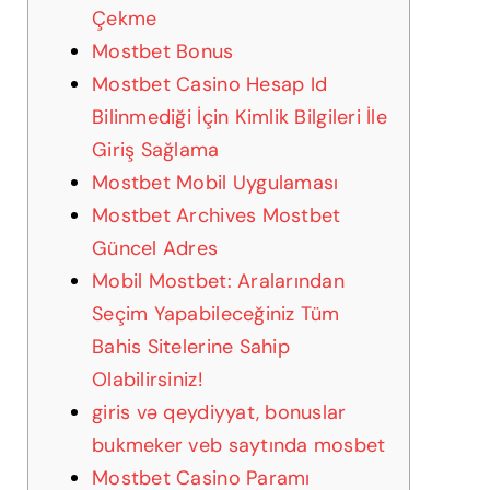
Çekme
Mostbet Bonus
Mostbet Casino Hesap Id
Bilinmediği İçin Kimlik Bilgileri İle
Giriş Sağlama
Mostbet Mobil Uygulaması
Mostbet Archives Mostbet
Güncel Adres
Mobil Mostbet: Aralarından
Seçim Yapabileceğiniz Tüm
Bahis Sitelerine Sahip
Olabilirsiniz!
giris və qeydiyyat, bonuslar
bukmeker veb saytında mosbet
Mostbet Casino Paramı