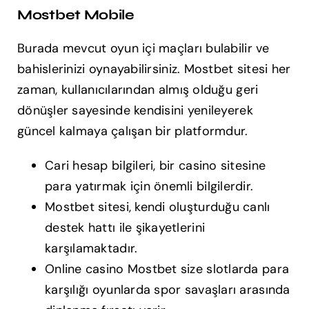
Mostbet Mobile
Burada mevcut oyun içi maçları bulabilir ve
bahislerinizi oynayabilirsiniz. Mostbet sitesi her
zaman, kullanıcılarından almış olduğu geri
dönüşler sayesinde kendisini yenileyerek
güncel kalmaya çalışan bir platformdur.
Cari hesap bilgileri, bir casino sitesine
para yatırmak için önemli bilgilerdir.
Mostbet sitesi, kendi oluşturduğu canlı
destek hattı ile şikayetlerini
karşılamaktadır.
Online casino Mostbet size slotlarda para
karşılığı oyunlarda spor savaşları arasında