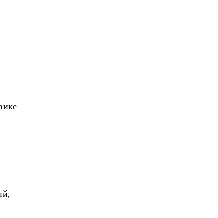
вике
ий,