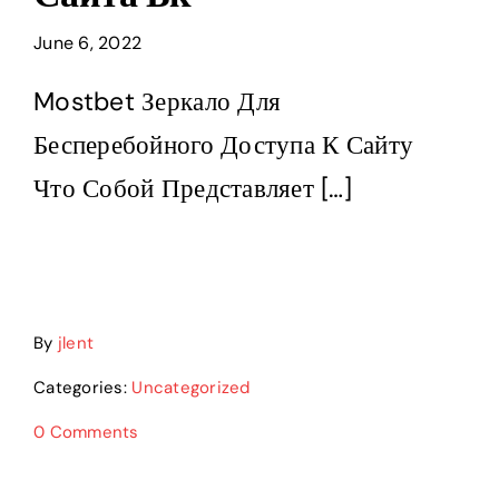
Services
June 6, 2022
Careers
Mostbet Зеркало Для
Бесперебойного Доступа К Сайту
Contact us
Что Собой Представляет […]
By
jlent
Categories:
Uncategorized
0 Comments