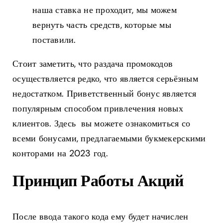
наша ставка не проходит, мы можем
вернуть часть средств, которые мы
поставили.
Стоит заметить, что раздача промокодов
осуществляется редко, что является серьёзным
недостатком. Приветственный бонус является
популярным способом привлечения новых
клиентов. Здесь вы можете ознакомиться со
всеми бонусами, предлагаемыми букмекерскими
конторами на 2023 год.
Принцип Работы Акций
После ввода такого кода ему будет начислен