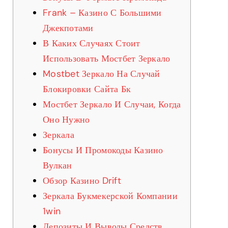
Frank – Казино С Большими
Джекпотами
В Каких Случаях Стоит
Использовать Мостбет Зеркало
Mostbet Зеркало На Случай
Блокировки Сайта Бк
Мостбет Зеркало И Случаи, Когда
Оно Нужно
Зеркала
Бонусы И Промокоды Казино
Вулкан
Обзор Казино Drift
Зеркала Букмекерской Компании
1win
Депозиты И Выводы Средств