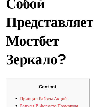
Собой
Представляет
Мостбет
Зеркало?
Content
Принцип Работы Акций
Бонусы В Формате Промокода