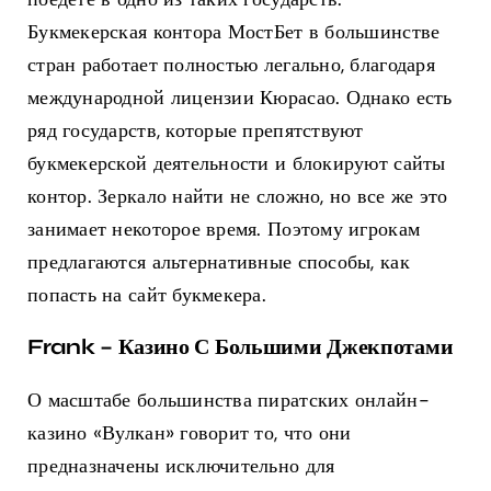
Букмекерская контора МостБет в большинстве
стран работает полностью легально, благодаря
международной лицензии Кюрасао. Однако есть
ряд государств, которые препятствуют
букмекерской деятельности и блокируют сайты
контор. Зеркало найти не сложно, но все же это
занимает некоторое время. Поэтому игрокам
предлагаются альтернативные способы, как
попасть на сайт букмекера.
Frank – Казино С Большими Джекпотами
О масштабе большинства пиратских онлайн-
казино «Вулкан» говорит то, что они
предназначены исключительно для