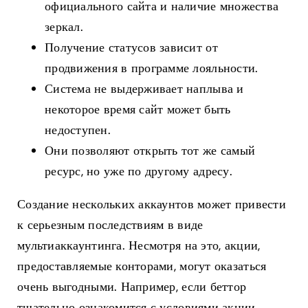
официального сайта и наличие множества
зеркал.
Получение статусов зависит от
продвижения в программе лояльности.
Система не выдерживает наплыва и
некоторое время сайт может быть
недоступен.
Они позволяют открыть тот же самый
ресурс, но уже по другому адресу.
Создание нескольких аккаунтов может привести
к серьезным последствиям в виде
мультиаккаунтинга. Несмотря на это, акции,
предоставляемые конторами, могут оказаться
очень выгодными. Например, если беттор
тщательно ознакомится с условиями акции,