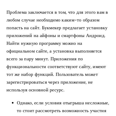
Проблема заключается в том, что для этого вам в
любом случае необходимо каким-то образом
попасть на сайт. Букмекер предлагает установку
приложений на айфоны и смартфоны Андроид.
Найти нужную программу можно на
официальном сайте, а установка выполняется
всего за пару минут. Приложения по
функциональности соответствуют сайту, имеют
тот же набор функций. Пользователь может
зарегистрироваться через приложение, не
используя основной ресурс.
Однако, если условия отыгрыша несложные,
то стоит рассмотреть возможность участия