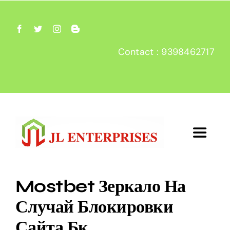
Skip
to
content
Contact : 9398462717
Toggle
Navigat
Home
Mostbet Зеркало На
Случай Блокировки
About
Сайта Бк