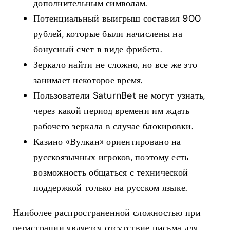
дополнительным символам.
Потенциальный выигрыш составил 900
рублей, которые были начислены на
бонусный счет в виде фрибета.
Зеркало найти не сложно, но все же это
занимает некоторое время.
Пользователи SaturnBet не могут узнать,
через какой период времени им ждать
рабочего зеркала в случае блокировки.
Казино «Вулкан» ориентировано на
русскоязычных игроков, поэтому есть
возможность общаться с технической
поддержкой только на русском языке.
Наиболее распространенной сложностью при
регистрации является отсутствие письма для