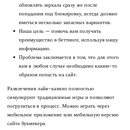
обновлять зеркала сразу же после
попадания под блокировку, всегда должно
иметься несколько запасных вариантов.
Наша цель — помочь вам получить
преимущество в беттинге, используя нашу
информацию.
Проблема заключается в том, что для этого
вам в любом случае необходимо каким-то
образом попасть на сайт.
Развлечения лайв-казино полностью
симулируют традиционные игры и позволяют
погрузиться в процесс. Можно играть через
мобильное приложение или мобильную версию
сайта букмекера.