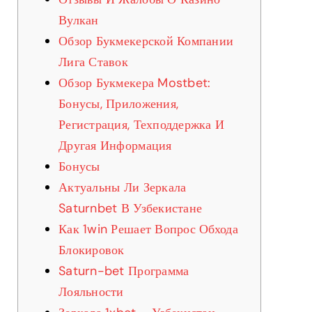
Вулкан
Обзор Букмекерской Компании
Лига Ставок
Обзор Букмекера Mostbet:
Бонусы, Приложения,
Регистрация, Техподдержка И
Другая Информация
Бонусы
Актуальны Ли Зеркала
Saturnbet В Узбекистане
Как 1win Решает Вопрос Обхода
Блокировок
Saturn-bet Программа
Лояльности