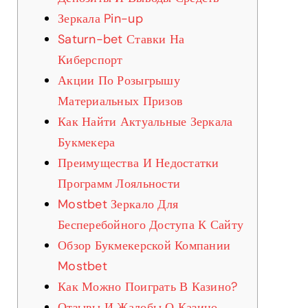
Зеркала Pin-up
Saturn-bet Ставки На
Киберспорт
Акции По Розыгрышу
Материальных Призов
Как Найти Актуальные Зеркала
Букмекера
Преимущества И Недостатки
Программ Лояльности
Mostbet Зеркало Для
Бесперебойного Доступа К Сайту
Обзор Букмекерской Компании
Mostbet
Как Можно Поиграть В Казино?
Отзывы И Жалобы О Казино