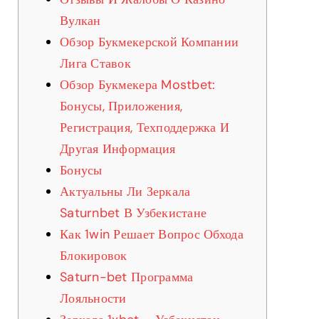
Вулкан
Обзор Букмекерской Компании
Лига Ставок
Обзор Букмекера Mostbet:
Бонусы, Приложения,
Регистрация, Техподдержка И
Другая Информация
Бонусы
Актуальны Ли Зеркала
Saturnbet В Узбекистане
Как 1win Решает Вопрос Обхода
Блокировок
Saturn-bet Программа
Лояльности