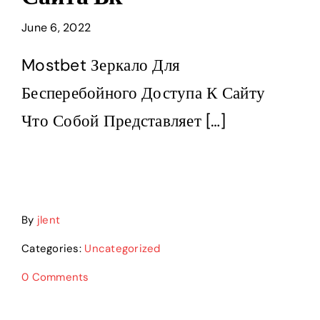
Services
June 6, 2022
Careers
Mostbet Зеркало Для
Бесперебойного Доступа К Сайту
Contact us
Что Собой Представляет […]
By
jlent
Categories:
Uncategorized
0 Comments