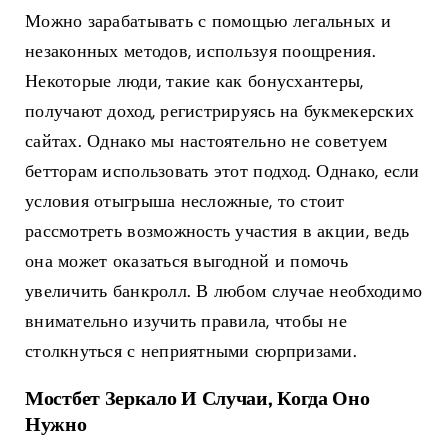
Можно зарабатывать с помощью легальных и
незаконных методов, используя поощрения.
Некоторые люди, такие как бонусхантеры,
получают доход, регистрируясь на букмекерских
сайтах. Однако мы настоятельно не советуем
бетторам использовать этот подход. Однако, если
условия отыгрыша несложные, то стоит
рассмотреть возможность участия в акции, ведь
она может оказаться выгодной и помочь
увеличить банкролл. В любом случае необходимо
внимательно изучить правила, чтобы не
столкнуться с неприятными сюрпризами.
Мостбет Зеркало И Случаи, Когда Оно
Нужно