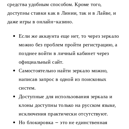
средства удобным способом. Кроме того,
доступны ставки как в Линии, так и в Лайве, и
даже игры в онлайн-казино.
Если же аккаунта еще нет, то через зеркало
можно без проблем пройти регистрацию, а
позднее войти в личный кабинет через
официальный сайт.
Самостоятельно найти зеркало можно,
написав запрос в одной из поисковых
систем.
Доступные для использования зеркала и
клоны доступны только на русском языке,
исключения практически отсутствуют.
Но блокировка – это не единственная