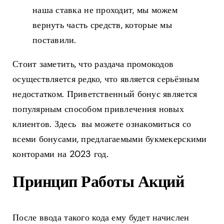
наша ставка не проходит, мы можем
вернуть часть средств, которые мы
поставили.
Стоит заметить, что раздача промокодов
осуществляется редко, что является серьёзным
недостатком. Приветственный бонус является
популярным способом привлечения новых
клиентов. Здесь вы можете ознакомиться со
всеми бонусами, предлагаемыми букмекерскими
конторами на 2023 год.
Принцип Работы Акций
После ввода такого кода ему будет начислен