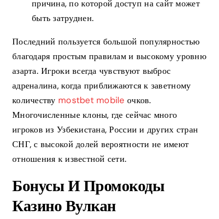
причина, по которой доступ на сайт может
быть затруднен.
Последний пользуется большой популярностью
благодаря простым правилам и высокому уровню
азарта. Игроки всегда чувствуют выброс
адреналина, когда приближаются к заветному
количеству
mostbet mobile
очков.
Многочисленные клоны, где сейчас много
игроков из Узбекистана, России и других стран
СНГ, с высокой долей вероятности не имеют
отношения к известной сети.
Бонусы И Промокоды
Казино Вулкан