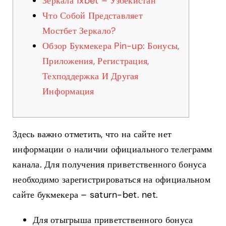
Зеркала 1xbet – Узбекистан
Что Собой Представляет
Мостбет Зеркало?
Обзор Букмекера Pin-up: Бонусы,
Приложения, Регистрация,
Техподдержка И Другая
Информация
Здесь важно отметить, что на сайте нет
информации о наличии официального телеграмм
канала. Для получения приветственного бонуса
необходимо зарегистрироваться на официальном
сайте букмекера – saturn-bet. net.
Для отыгрыша приветственного бонуса