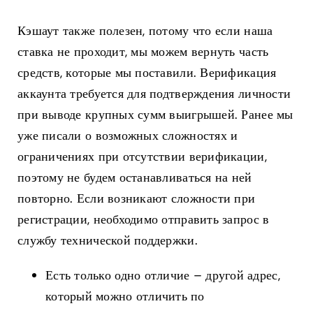
Кэшаут также полезен, потому что если наша
ставка не проходит, мы можем вернуть часть
средств, которые мы поставили. Верификация
аккаунта требуется для подтверждения личности
при выводе крупных сумм выигрышей. Ранее мы
уже писали о возможных сложностях и
ограничениях при отсутствии верификации,
поэтому не будем останавливаться на ней
повторно. Если возникают сложности при
регистрации, необходимо отправить запрос в
службу технической поддержки.
Есть только одно отличие – другой адрес,
который можно отличить по