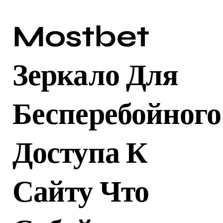
Mostbet
Зеркало Для
Бесперебойного
Доступа К
Сайту Что