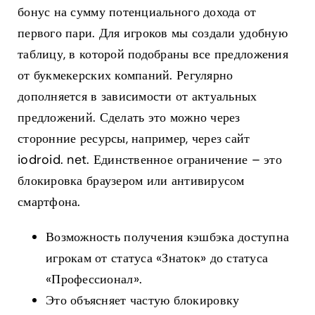
бонус на сумму потенциального дохода от
первого пари. Для игроков мы создали удобную
таблицу, в которой подобраны все предложения
от букмекерских компаний. Регулярно
дополняется в зависимости от актуальных
предложений. Сделать это можно через
сторонние ресурсы, например, через сайт
iodroid. net. Единственное ограничение – это
блокировка браузером или антивирусом
смартфона.
Возможность получения кэшбэка доступна
игрокам от статуса «Знаток» до статуса
«Профессионал».
Это объясняет частую блокировку