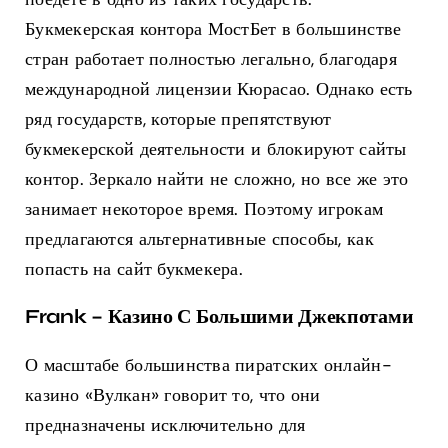
Букмекерская контора МостБет в большинстве
стран работает полностью легально, благодаря
международной лицензии Кюрасао. Однако есть
ряд государств, которые препятствуют
букмекерской деятельности и блокируют сайты
контор. Зеркало найти не сложно, но все же это
занимает некоторое время. Поэтому игрокам
предлагаются альтернативные способы, как
попасть на сайт букмекера.
Frank – Казино С Большими Джекпотами
О масштабе большинства пиратских онлайн-
казино «Вулкан» говорит то, что они
предназначены исключительно для