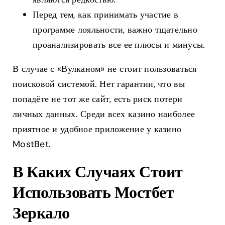
Перед тем, как принимать участие в
программе лояльности, важно тщательно
проанализировать все ее плюсы и минусы.
В случае с «Вулканом» не стоит пользоваться
поисковой системой. Нет гарантии, что вы
попадёте не тот же сайт, есть риск потери
личных данных. Среди всех казино наиболее
приятное и удобное приложение у казино
MostBet.
В Каких Случаях Стоит
Использовать Мостбет
Зеркало