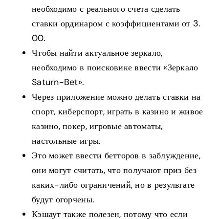
необходимо с реального счета сделать
ставки ординаром с коэффициентами от 3.
00.
Чтобы найти актуальное зеркало,
необходимо в поисковике ввести «Зеркало
Saturn-Bet».
Через приложение можно делать ставки на
спорт, киберспорт, играть в казино и живое
казино, покер, игровые автоматы,
настольные игры.
Это может ввести бетторов в заблуждение,
они могут считать, что получают приз без
каких-либо ограничений, но в результате
будут огорчены.
Кэшаут также полезен, потому что если