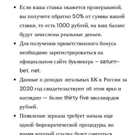
Если ваша ставка окажется проигрышной,
вы получите обратно 50% от суммы вашей
ставки, то есть 1000 рублей, на ваш баланс
будут зачислены реальные деньги.
Для получения приветственного бонуса
необходимо зарегистрироваться на
официальном сайте букмекера – saturn-
bet. net.
Данные о доходах легальных БК в России за
2020 год свидетельствуют об этом ярко и
наглядно — более thirty five миллиардов
рублей.
Появление зеркала требует начала еще
одной бюрократической процедуры, во
время которой ссылка будет считаться