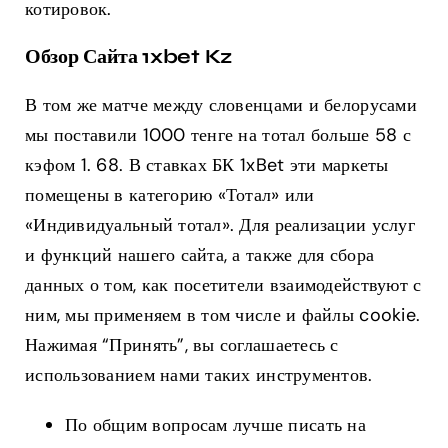
котировок.
Обзор Сайта 1xbet Kz
В том же матче между словенцами и белорусами
мы поставили 1000 тенге на тотал больше 58 с
кэфом 1. 68. В ставках БК 1xBet эти маркеты
помещены в категорию «Тотал» или
«Индивидуальный тотал». Для реализации услуг
и функций нашего сайта, а также для сбора
данных о том, как посетители взаимодействуют с
ним, мы применяем в том числе и файлы cookie.
Нажимая “Принять”, вы соглашаетесь с
использованием нами таких инструментов.
По общим вопросам лучше писать на