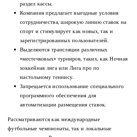
раздел кассы.
Компания предлагает выгодные условия
сотрудничества, широкую линию ставок на
спорт и стимулирует как новых, так и
зарегистрированных пользователей.
Выделяются трансляции различных
«местечковых» турниров, таких, как Ночная
хоккейная лига или Лига про по
настольному теннису.
Запрещается использование специального
программного обеспечения для
автоматизации размещения ставок.
Рассматриваются как международные
футбольные чемпионаты, так и локальные