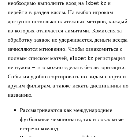
необходимо выполнить вход на 1xbet kz и
перейти в раздел кассы. На выбор игрокам
доступно несколько платежных методов, каждый
из которых отличается лимитами. Комиссия за
обработку заявок не удерживается, деньги всегда
зачисляются мгновенно. Чтобы ознакомиться с
полным списком матчей, в1xbet kz регистрация
не нужна – это можно сделать без авторизации.
События удобно сортировать по видам спорта и
другим фильтрам, а также искать дисциплины по
названию.
Рассматриваются как международные
футбольные чемпионаты, так и локальные
встречи команд.