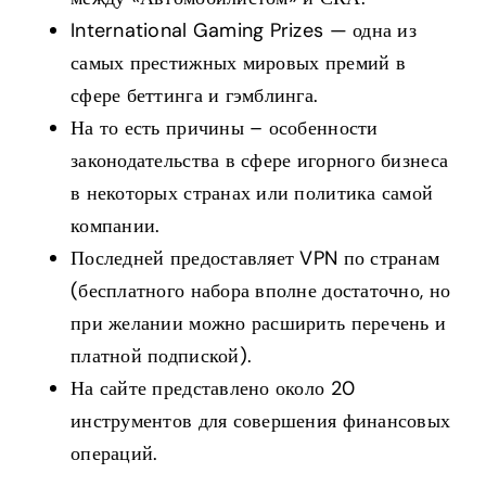
International Gaming Prizes — одна из
самых престижных мировых премий в
сфере беттинга и гэмблинга.
На то есть причины – особенности
законодательства в сфере игорного бизнеса
в некоторых странах или политика самой
компании.
Последней предоставляет VPN по странам
(бесплатного набора вполне достаточно, но
при желании можно расширить перечень и
платной подпиской).
На сайте представлено около 20
инструментов для совершения финансовых
операций.