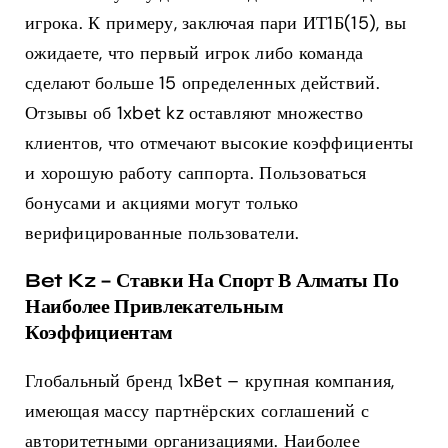
игрока. К примеру, заключая пари ИТ1Б(15), вы
ожидаете, что первый игрок либо команда
сделают больше 15 определенных действий.
Отзывы об 1xbet kz оставляют множество
клиентов, что отмечают высокие коэффициенты
и хорошую работу саппорта. Пользоваться
бонусами и акциями могут только
верифицированные пользователи.
Bet Kz – Ставки На Спорт В Алматы По
Наиболее Привлекательным
Коэффициентам
Глобальный бренд 1xBet – крупная компания,
имеющая массу партнёрских соглашений с
авторитетными организациями. Наиболее