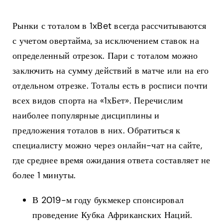
Рынки с тоталом в 1xBet всегда рассчитываются
с учетом овертайма, за исключением ставок на
определенный отрезок. Пари с тоталом можно
заключить на сумму действий в матче или на его
отдельном отрезке. Тоталы есть в росписи почти
всех видов спорта на «1хБет». Перечислим
наиболее популярные дисциплины и
предложения тоталов в них. Обратиться к
специалисту можно через онлайн-чат на сайте,
где среднее время ожидания ответа составляет не
более 1 минуты.
В 2019-м году букмекер спонсировал
проведение Кубка Африканских Наций.