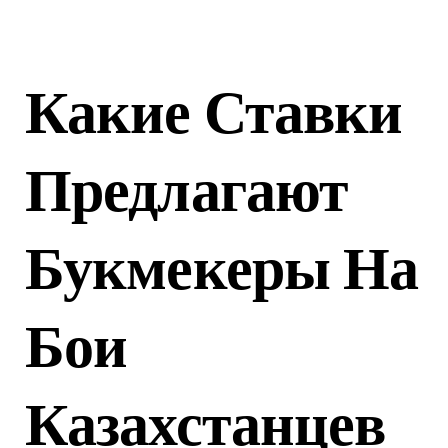
Какие Ставки
Предлагают
Букмекеры На
Бои
Казахстанцев