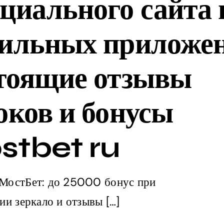
циального сайта 
ильных приложен
тоящие отзывы
оков и бонусы
stbet ru
МостБет: до 25000 бонус при
ии зеркало и отзывы […]