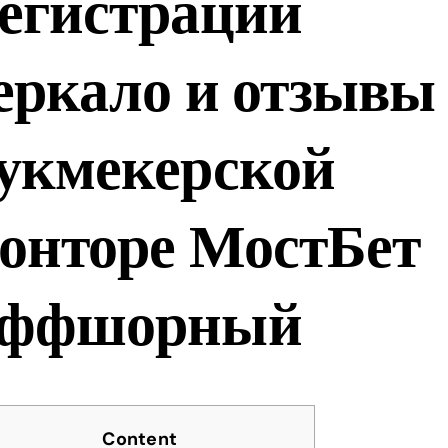
егистрации
еркало и отзывы
укмекерской
онторе МостБет
оффшорный
Content