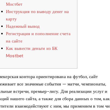
Мостбет
Инструкция по выводу денег на
карту
Надежный вывод
Регистрация и пополнение счета
на сайте
Как вывести деньги из БК
Mostbet
екерская контора ориентирована на футбол, сайт
еживает все значимые события — матчи, чемпионаты,
льные встречи, премьер-лигу. Для реализации услуг и
ций нашего сайта, а также для сбора данных о том, как
тители взаимодействуют с ним, мы применяем в том чи