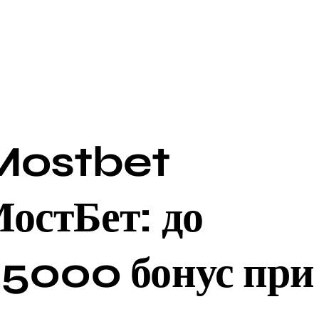
Mostbet
остБет: до
5000 бонус при