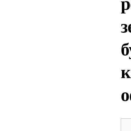
р
з
б
к