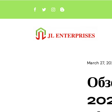
Skip
to
content
March 27, 20
Обз
202