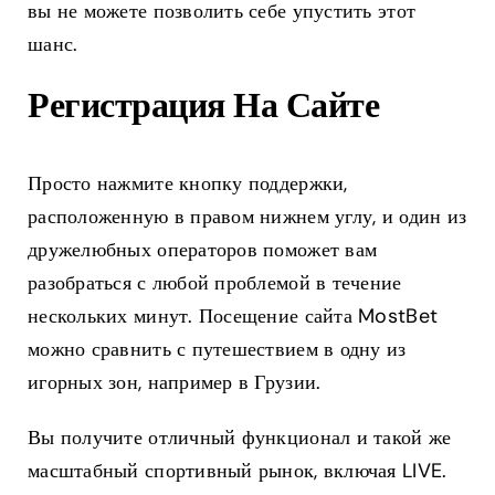
вы не можете позволить себе упустить этот
шанс.
Регистрация На Сайте
Просто нажмите кнопку поддержки,
расположенную в правом нижнем углу, и один из
дружелюбных операторов поможет вам
разобраться с любой проблемой в течение
нескольких минут. Посещение сайта MostBet
можно сравнить с путешествием в одну из
игорных зон, например в Грузии.
Вы получите отличный функционал и такой же
масштабный спортивный рынок, включая LIVE.