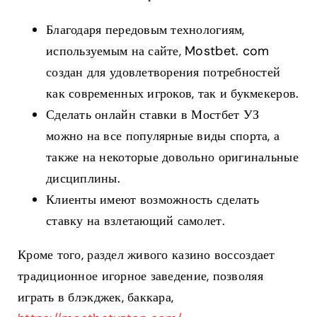
Благодаря передовым технологиям,
используемым на сайте, Mostbet. com
создан для удовлетворения потребностей
как современных игроков, так и букмекеров.
Сделать онлайн ставки в Мостбет УЗ
можно на все популярные виды спорта, а
также на некоторые довольно оригинальные
дисциплины.
Клиенты имеют возможность сделать
ставку на взлетающий самолет.
Кроме того, раздел живого казино воссоздает
традиционное игорное заведение, позволяя
играть в блэкджек, баккара,