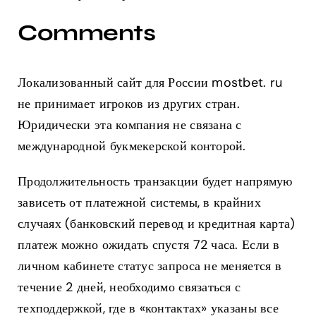
Comments
Локализованный сайт для России mostbet. ru
не принимает игроков из других стран.
Юридически эта компания не связана с
международной букмекерской конторой.
Продолжительность транзакции будет напрямую
зависеть от платежной системы, в крайних
случаях (банковский перевод и кредитная карта)
платеж можно ожидать спустя 72 часа. Если в
личном кабинете статус запроса не меняется в
течение 2 дней, необходимо связаться с
техподдержкой, где в «контактах» указаны все