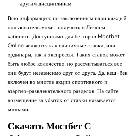
другим дисциплинам.
Всю информацию по заключенным пари каждый
пользователь может получить в Личном
кабинете. Доступными для бетторов Mostbet
Online являются как единичные ставки, или
ординары, так и экспрессы. Таких ставок может
быть любое количество, но рассчитываться все
они будут независимо друг от друга. Да, кеш-бек
включен во многие акции спортивного и
азартно-развлекательного разделов. На сайте
возмещение за убыток от ставки называется
коинами.
Скачать Мостбет С