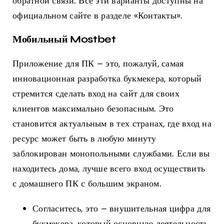
обратной связи. Все эти варианты доступны на
официальном сайте в разделе «Контакты».
Мобильный Mostbet
Приложение для ПК – это, пожалуй, самая
инновационная разработка букмекера, который
стремится сделать вход на сайт для своих
клиентов максимально безопасным. Это
становится актуальным в тех странах, где вход на
ресурс может быть в любую минуту
заблокирован монопольными службами. Если вы
находитесь дома, лучше всего вход осуществить
с домашнего ПК с большим экраном.
Согласитесь, это – внушительная цифра для
букмекера, который основную деятельность