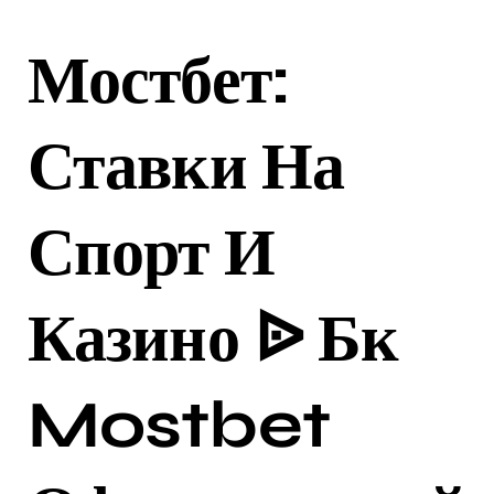
Мостбет:
Ставки На
Спорт И
Казино ᐉ Бк
Mostbet