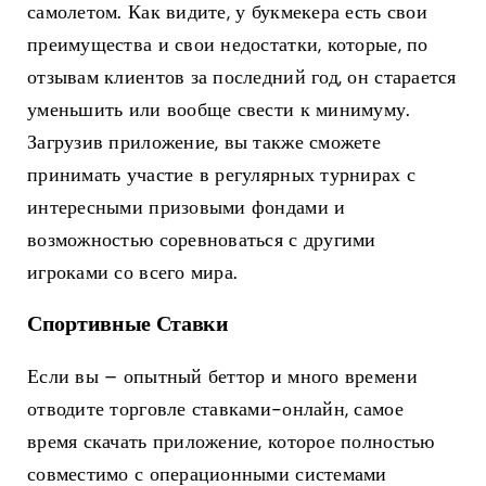
самолетом. Как видите, у букмекера есть свои
преимущества и свои недостатки, которые, по
отзывам клиентов за последний год, он старается
уменьшить или вообще свести к минимуму.
Загрузив приложение, вы также сможете
принимать участие в регулярных турнирах с
интересными призовыми фондами и
возможностью соревноваться с другими
игроками со всего мира.
Спортивные Ставки
Если вы – опытный беттор и много времени
отводите торговле ставками-онлайн, самое
время скачать приложение, которое полностью
совместимо с операционными системами