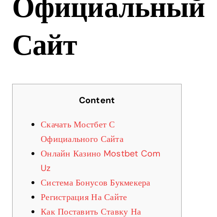
Официальный
Сайт
Content
Скачать Мостбет С
Официального Сайта
Онлайн Казино Mostbet Com
Uz
Система Бонусов Букмекера
Регистрация На Сайте
Как Поставить Ставку На