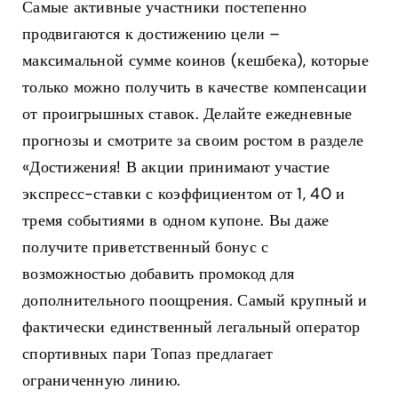
Самые активные участники постепенно
продвигаются к достижению цели –
максимальной сумме коинов (кешбека), которые
только можно получить в качестве компенсации
от проигрышных ставок. Делайте ежедневные
прогнозы и смотрите за своим ростом в разделе
«Достижения! В акции принимают участие
экспресс-ставки с коэффициентом от 1, 40 и
тремя событиями в одном купоне. Вы даже
получите приветственный бонус с
возможностью добавить промокод для
дополнительного поощрения. Самый крупный и
фактически единственный легальный оператор
спортивных пари Топаз предлагает
ограниченную линию.