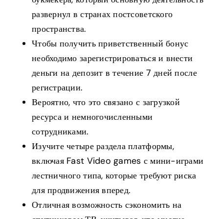
развернул в странах постсоветского
пространства.
Чтобы получить приветственный бонус
необходимо зарегистрироваться и внести
деньги на депозит в течение 7 дней после
регистрации.
Вероятно, что это связано с загрузкой
ресурса и немногочисленными
сотрудниками.
Изучите четыре раздела платформы,
включая Fast Video games с мини-играми
лестничного типа, которые требуют риска
для продвижения вперед.
Отличная возможность сэкономить на