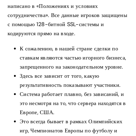
написано в «Положениях и условиях
сотрудничества». Все данные игроков защищены
с помощью 128-битной SSL-системы и
кодируются прямо на входе.
К сожалению, в нашей стране сделки по
ставкам являются частью игорного бизнеса,
запрещенного на законодательном уровне.
Здесь все зависит от того, какую
результативность показывают участники.
Система работает плавно, без зависаний, и
это несмотря на то, что сервера находятся в
Европе, США.
Это всегда бывает в рамках Олимпийских
игр, Чемпионатов Европы по футболу и