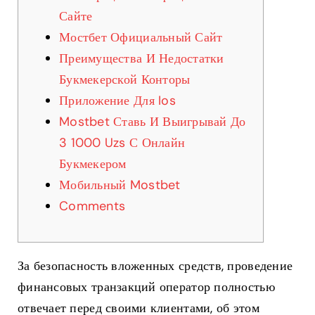
Сайте
Мостбет Официальный Сайт
Преимущества И Недостатки
Букмекерской Конторы
Приложение Для Ios
Mostbet Ставь И Выигрывай До
3 1000 Uzs С Онлайн
Букмекером
Мобильный Mostbet
Comments
За безопасность вложенных средств, проведение
финансовых транзакций оператор полностью
отвечает перед своими клиентами, об этом