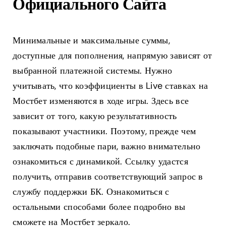
Официального Сайта
Минимальные и максимальные суммы,
доступные для пополнения, напрямую зависят от
выбранной платежной системы. Нужно
учитывать, что коэффициенты в Live ставках на
Мостбет изменяются в ходе игры. Здесь все
зависит от того, какую результативность
показывают участники. Поэтому, прежде чем
заключать подобные пари, важно внимательно
ознакомиться с динамикой. Ссылку удастся
получить, отправив соответствующий запрос в
службу поддержки БК. Ознакомиться с
остальными способами более подробно вы
сможете на Мостбет зеркало.