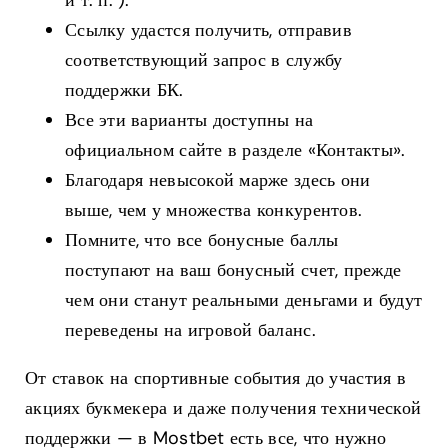
и т. п. ).
Ссылку удастся получить, отправив
соответствующий запрос в службу
поддержки БК.
Все эти варианты доступны на
официальном сайте в разделе «Контакты».
Благодаря невысокой марже здесь они
выше, чем у множества конкурентов.
Помните, что все бонусные баллы
поступают на ваш бонусный счет, прежде
чем они станут реальными деньгами и будут
переведены на игровой баланс.
От ставок на спортивные события до участия в
акциях букмекера и даже получения технической
поддержки — в Mostbet есть все, что нужно